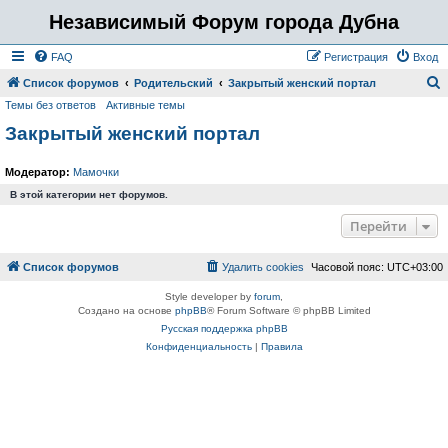
Независимый Форум города Дубна
FAQ
Регистрация
Вход
Список форумов
Родительский
Закрытый женский портал
Темы без ответов
Активные темы
о
Закрытый женский портал
и
с
Модератор:
Мамочки
к
В этой категории нет форумов.
Перейти
Список форумов
Удалить cookies
Часовой пояс:
UTC+03:00
Style developer by
forum
,
Создано на основе
phpBB
® Forum Software © phpBB Limited
Русская поддержка phpBB
Конфиденциальность
|
Правила