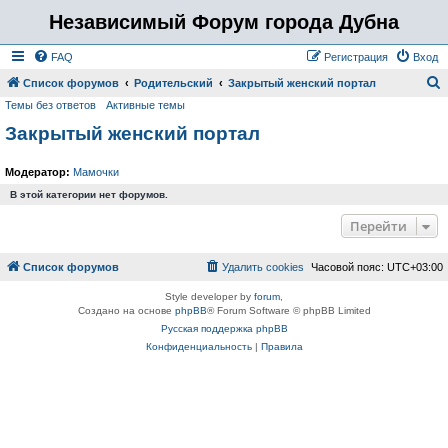
Независимый Форум города Дубна
FAQ
Регистрация
Вход
Список форумов
Родительский
Закрытый женский портал
Темы без ответов
Активные темы
о
Закрытый женский портал
и
с
Модератор:
Мамочки
к
В этой категории нет форумов.
Перейти
Список форумов
Удалить cookies
Часовой пояс:
UTC+03:00
Style developer by
forum
,
Создано на основе
phpBB
® Forum Software © phpBB Limited
Русская поддержка phpBB
Конфиденциальность
|
Правила