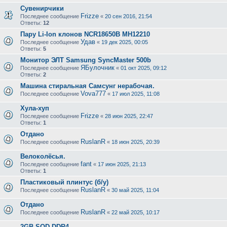
Сувенирчики
Frizze
Последнее сообщение
«
20 сен 2016, 21:54
Ответы:
12
Пару Li-Ion клонов NCR18650B MH12210
Удав
Последнее сообщение
«
19 дек 2025, 00:05
Ответы:
5
Монитор ЭЛТ Samsung SyncMaster 500b
ЯБулочник
Последнее сообщение
«
01 окт 2025, 09:12
Ответы:
2
Машина стиральная Самсунг нерабочая.
Vova777
Последнее сообщение
«
17 июл 2025, 11:08
Хула-хуп
Frizze
Последнее сообщение
«
28 июн 2025, 22:47
Ответы:
1
Отдано
RuslanR
Последнее сообщение
«
18 июн 2025, 20:39
Велоколёсья.
fant
Последнее сообщение
«
17 июн 2025, 21:13
Ответы:
1
Пластиковый плинтус (б/у)
RuslanR
Последнее сообщение
«
30 май 2025, 11:04
Отдано
RuslanR
Последнее сообщение
«
22 май 2025, 10:17
2GB SOD DDR4