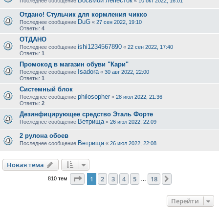
Восьмой лепесток
Последнее сообщение
«
10 окт 2022, 16:01
Отдано! Стульчик для кормления чикко
DuG
Последнее сообщение
«
27 сен 2022, 19:10
Ответы:
4
ОТДАНО
ishi1234567890
Последнее сообщение
«
22 сен 2022, 17:40
Ответы:
1
Промокод в магазин обуви "Кари"
Isadora
Последнее сообщение
«
30 авг 2022, 22:00
Ответы:
1
Системный блок
philosopher
Последнее сообщение
«
28 июл 2022, 21:36
Ответы:
2
Дезинфицирующее средство Эталь Форте
Ветрища
Последнее сообщение
«
26 июл 2022, 22:09
2 рулона обоев
Ветрища
Последнее сообщение
«
26 июл 2022, 22:08
Новая тема
Страница
1
из
18
1
2
3
4
5
18
След.
810 тем
…
Перейти