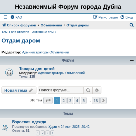
Независимый Форум города Дубна
FAQ
Регистрация
Вход
Список форумов
Объявления
Отдам даром
Темы без ответов
Активные темы
о
Отдам даром
и
с
Модератор:
Администраторы Объявлений
к
Форум
Товары для детей
Модератор:
Администраторы Объявлений
Темы:
135
Поиск
Расширенный пои
Новая тема
Страница
1
из
18
1
2
3
4
5
18
След.
810 тем
…
Темы
Взрослая одежда
Удав
Последнее сообщение
«
24 июн 2025, 20:42
Ответы:
81
1
2
3
4