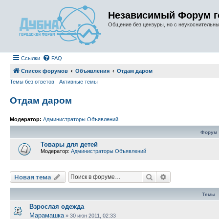
Независимый Форум г
Общение без цензуры, но с неукоснительн
Ссылки
FAQ
Список форумов
Объявления
Отдам даром
Темы без ответов
Активные темы
Отдам даром
Модератор:
Администраторы Объявлений
Форум
Товары для детей
Модератор:
Администраторы Объявлений
Поиск
Расширенный п
Новая тема
Темы
Взрослая одежда
Марамашка
»
30 июн 2011, 02:33