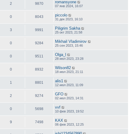
romansyone
2
9870
07 янв 2024, 16:07
piccolo
0
8043
31 дек 2023, 16:10
Piligrim Sakha
3
9991
25 окт 2023, 21:58
Mikhail Vladimirov
0
9284
25 сен 2023, 15:46
Olga_l
0
9511
28 июл 2023, 23:28
Wilson82
0
8932
18 июл 2023, 21:11
alis1
1
8801
12 июл 2023, 11:09
GFO
2
9274
02 июл 2023, 14:31
vvf
0
5698
10 фев 2023, 19:52
KAX
9
7498
06 фев 2023, 12:25
ishi1234567890