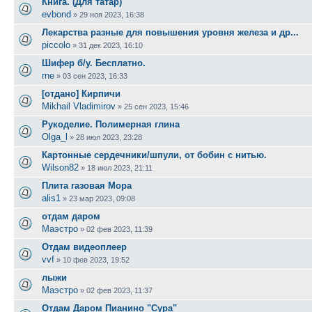
Книга. (Для татар)
evbond
»
29 ноя 2023, 16:38
Лекарства разные для повышения уровня железа и др...
piccolo
»
31 дек 2023, 16:10
Шифер б/у. Бесплатно.
rne
»
03 сен 2023, 16:33
[отдано] Кирпичи
Mikhail Vladimirov
»
25 сен 2023, 15:46
Рукоделие. Полимерная глина
Olga_l
»
28 июл 2023, 23:28
Картонные сердечники/шпули, от бобин с нитью.
Wilson82
»
18 июл 2023, 21:11
Плита газовая Мора
alis1
»
23 мар 2023, 09:08
отдам даром
Маэстро
»
02 фев 2023, 11:39
Отдам видеоплеер
vvf
»
10 фев 2023, 19:52
лыжи
Маэстро
»
02 фев 2023, 11:37
Отдам Даром Пианино "Сура"