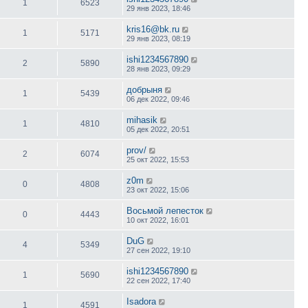
1
6523
29 янв 2023, 18:46
kris16@bk.ru
1
5171
29 янв 2023, 08:19
ishi1234567890
2
5890
28 янв 2023, 09:29
добрыня
1
5439
06 дек 2022, 09:46
mihasik
1
4810
05 дек 2022, 20:51
prov/
2
6074
25 окт 2022, 15:53
z0m
0
4808
23 окт 2022, 15:06
Восьмой лепесток
0
4443
10 окт 2022, 16:01
DuG
4
5349
27 сен 2022, 19:10
ishi1234567890
1
5690
22 сен 2022, 17:40
Isadora
1
4591