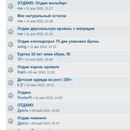
ОТДАНО. Отдам мольберт
rne
»
11 апр 2025, 21:27
Мех натуральный остатки
rne
»
11 апр 2025, 21:26
Отдам двуспальную кровать с матрацем
rne
»
11 апр 2025, 21:24
Отдам клопидогрел 75 две упаковки Бронь
askig
»
11 дек 2024, 23:13
Куртка 10 лет зима обувь 36
ЗУ
»
15 ноя 2024, 16:40
Отдам каркас кровати
Bald
»
09 авг 2024, 13:25
Детская одежда на рост 150+-
k`[f
»
12 июн 2024, 18:31
Отдано
RuslanR
»
11 июн 2024, 14:00
ОТДАНО
Дрель
»
04 май 2024, 16:01
Отдам пианино
Дрель
»
04 май 2024, 15:47