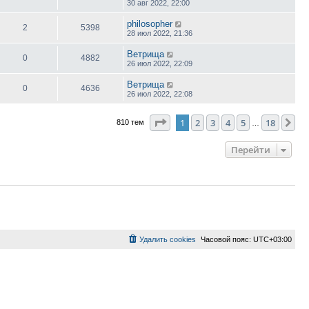
30 авг 2022, 22:00
philosopher
2
5398
28 июл 2022, 21:36
Ветрища
0
4882
26 июл 2022, 22:09
Ветрища
0
4636
26 июл 2022, 22:08
Страница
1
из
18
1
2
3
4
5
18
Сл
810 тем
…
Перейти
Удалить cookies
Часовой пояс:
UTC+03:00