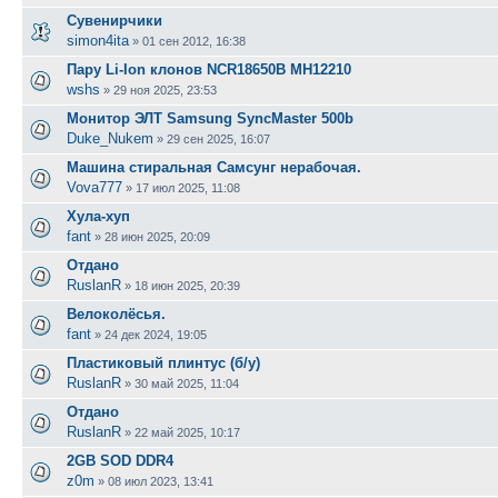
Сувенирчики
simon4ita
»
01 сен 2012, 16:38
Пару Li-Ion клонов NCR18650B MH12210
wshs
»
29 ноя 2025, 23:53
Монитор ЭЛТ Samsung SyncMaster 500b
Duke_Nukem
»
29 сен 2025, 16:07
Машина стиральная Самсунг нерабочая.
Vova777
»
17 июл 2025, 11:08
Хула-хуп
fant
»
28 июн 2025, 20:09
Отдано
RuslanR
»
18 июн 2025, 20:39
Велоколёсья.
fant
»
24 дек 2024, 19:05
Пластиковый плинтус (б/у)
RuslanR
»
30 май 2025, 11:04
Отдано
RuslanR
»
22 май 2025, 10:17
2GB SOD DDR4
z0m
»
08 июл 2023, 13:41