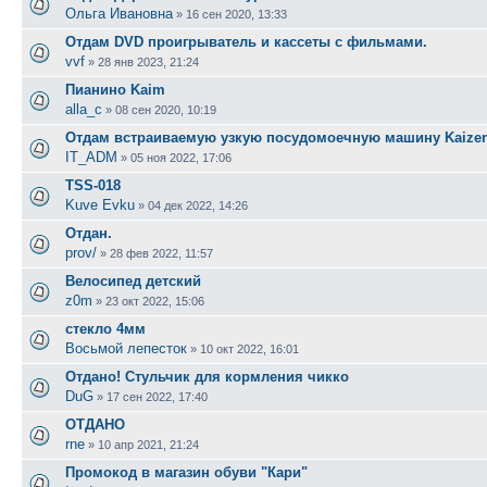
Ольга Ивановна
»
16 сен 2020, 13:33
Отдам DVD проигрыватель и кассеты с фильмами.
vvf
»
28 янв 2023, 21:24
Пианино Kaim
alla_c
»
08 сен 2020, 10:19
Отдам встраиваемую узкую посудомоечную машину Kaizer
IT_ADM
»
05 ноя 2022, 17:06
TSS-018
Kuve Evku
»
04 дек 2022, 14:26
Отдан.
prov/
»
28 фев 2022, 11:57
Велосипед детский
z0m
»
23 окт 2022, 15:06
стекло 4мм
Восьмой лепесток
»
10 окт 2022, 16:01
Отдано! Стульчик для кормления чикко
DuG
»
17 сен 2022, 17:40
ОТДАНО
rne
»
10 апр 2021, 21:24
Промокод в магазин обуви "Кари"