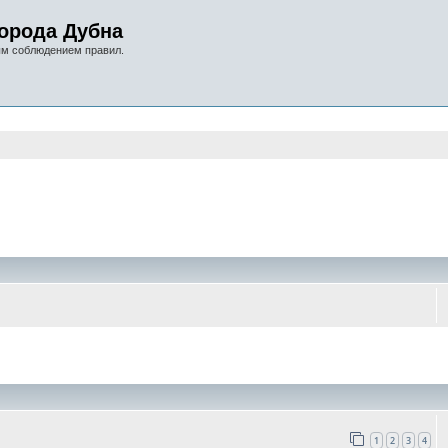
орода Дубна
ым соблюдением правил.
оиск
1
2
3
4