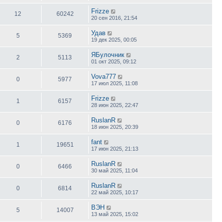
е
д
Frizze
12
60242
н
20 сен 2016, 21:54
е
м
Удав
у
5
5369
с
19 дек 2025, 00:05
о
о
ЯБулочник
б
2
5113
01 окт 2025, 09:12
щ
е
н
Vova777
0
5977
и
17 июл 2025, 11:08
ю
Frizze
1
6157
28 июн 2025, 22:47
RuslanR
0
6176
18 июн 2025, 20:39
fant
1
19651
17 июн 2025, 21:13
RuslanR
0
6466
30 май 2025, 11:04
RuslanR
0
6814
22 май 2025, 10:17
ВЭН
5
14007
13 май 2025, 15:02