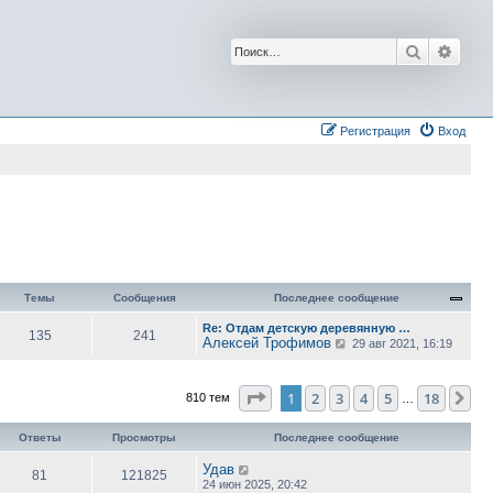
Поиск
Расш
Регистрация
Вход
Темы
Сообщения
Последнее сообщение
Re: Отдам детскую деревянную …
135
241
Алексей Трофимов
П
29 авг 2021, 16:19
е
р
е
Страница
1
из
18
1
2
3
й
4
5
18
Сл
810 тем
…
т
и
к
Ответы
Просмотры
Последнее сообщение
п
о
Удав
81
121825
с
24 июн 2025, 20:42
л