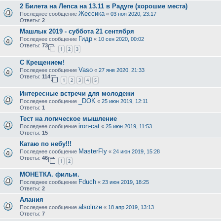
2 Билета на Лепса на 13.11 в Радуге (хорошие места)
Жессика
Последнее сообщение
«
03 ноя 2020, 23:17
Ответы:
2
Машлык 2019 - суббота 21 сентября
Гидр
Последнее сообщение
«
10 сен 2020, 00:02
Ответы:
73
1
2
3
С Крещением!
Vaso
Последнее сообщение
«
27 янв 2020, 21:33
Ответы:
114
1
2
3
4
5
Интересные встречи для молодежи
_DOK
Последнее сообщение
«
25 июн 2019, 12:11
Ответы:
1
Тест на логическое мышление
iron-cat
Последнее сообщение
«
25 июн 2019, 11:53
Ответы:
15
Катаю по небу!!!
MasterFly
Последнее сообщение
«
24 июн 2019, 15:28
Ответы:
46
1
2
МОНЕТКА. фильм.
Fduch
Последнее сообщение
«
23 июн 2019, 18:25
Ответы:
2
Алания
alsolnze
Последнее сообщение
«
18 апр 2019, 13:13
Ответы:
7