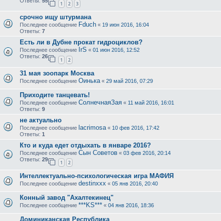
Ответы:
55
1
2
3
срочно ищу штурмана
Fduch
Последнее сообщение
«
19 июн 2016, 16:04
Ответы:
7
Есть ли в Дубне прокат гидроциклов?
IrS
Последнее сообщение
«
01 июн 2016, 12:52
Ответы:
26
1
2
31 мая зоопарк Москва
Оинька
Последнее сообщение
«
29 май 2016, 07:29
Приходите танцевать!
СолнечнаяЗая
Последнее сообщение
«
11 май 2016, 16:01
Ответы:
9
не актуально
lacrimosa
Последнее сообщение
«
10 фев 2016, 17:42
Ответы:
1
Кто и куда едет отдыхать в январе 2016?
Сын Советов
Последнее сообщение
«
03 фев 2016, 20:14
Ответы:
29
1
2
Интеллектуально-психологическая игра МАФИЯ
destinxxx
Последнее сообщение
«
05 янв 2016, 20:40
Конный завод "Ахалтекинец"
***KS***
Последнее сообщение
«
04 янв 2016, 18:36
Доминиканская Республика