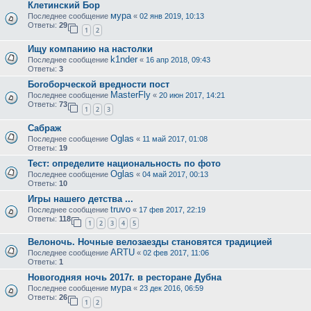
Клетинский Бор
мура
Последнее сообщение
«
02 янв 2019, 10:13
Ответы:
29
1
2
Ищу компанию на настолки
k1nder
Последнее сообщение
«
16 апр 2018, 09:43
Ответы:
3
Богоборческой вредности пост
MasterFly
Последнее сообщение
«
20 июн 2017, 14:21
Ответы:
73
1
2
3
Сабраж
Oglas
Последнее сообщение
«
11 май 2017, 01:08
Ответы:
19
Тест: определите национальность по фото
Oglas
Последнее сообщение
«
04 май 2017, 00:13
Ответы:
10
Игры нашего детства ...
truvo
Последнее сообщение
«
17 фев 2017, 22:19
Ответы:
118
1
2
3
4
5
Велоночь. Ночные велозаезды становятся традицией
ARTU
Последнее сообщение
«
02 фев 2017, 11:06
Ответы:
1
Новогодняя ночь 2017г. в ресторане Дубна
мура
Последнее сообщение
«
23 дек 2016, 06:59
Ответы:
26
1
2