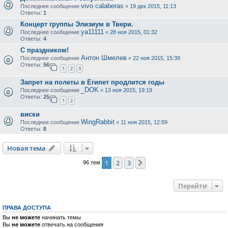
vivo calaberas
Последнее сообщение
«
19 дек 2015, 11:13
Ответы:
1
Концерт группы Элизиум в Твери.
ya11111
Последнее сообщение
«
28 ноя 2015, 01:32
Ответы:
4
С праздником!
Антон Шмелев
Последнее сообщение
«
22 ноя 2015, 15:39
Ответы:
56
1
2
3
Запрет на полеты в Египет продлится годы
_DOK
Последнее сообщение
«
13 ноя 2015, 19:19
Ответы:
25
1
2
виски
WingRabbit
Последнее сообщение
«
11 ноя 2015, 12:59
Ответы:
8
Новая тема
1
2
3
След.
96 тем
Перейти
ПРАВА ДОСТУПА
Вы
не можете
начинать темы
Вы
не можете
отвечать на сообщения