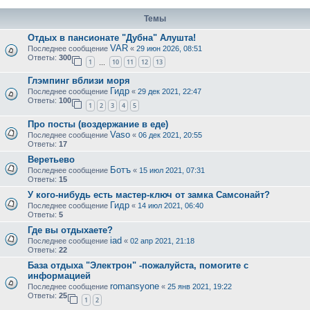
Темы
Отдых в пансионате "Дубна" Алушта!
VAR
Последнее сообщение
«
29 июн 2026, 08:51
Ответы:
300
1
10
11
12
13
…
Глэмпинг вблизи моря
Гидр
Последнее сообщение
«
29 дек 2021, 22:47
Ответы:
100
1
2
3
4
5
Про посты (воздержание в еде)
Vaso
Последнее сообщение
«
06 дек 2021, 20:55
Ответы:
17
Веретьево
Ботъ
Последнее сообщение
«
15 июл 2021, 07:31
Ответы:
15
У кого-нибудь есть мастер-ключ от замка Самсонайт?
Гидр
Последнее сообщение
«
14 июл 2021, 06:40
Ответы:
5
Где вы отдыхаете?
iad
Последнее сообщение
«
02 апр 2021, 21:18
Ответы:
22
База отдыха "Электрон" -пожалуйста, помогите с
информацией
romansyone
Последнее сообщение
«
25 янв 2021, 19:22
Ответы:
25
1
2