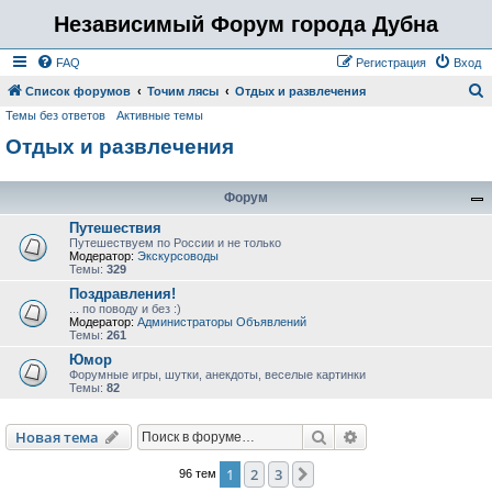
Независимый Форум города Дубна
FAQ
Регистрация
Вход
Список форумов
Точим лясы
Отдых и развлечения
Темы без ответов
Активные темы
о
Отдых и развлечения
и
с
к
Форум
Путешествия
Путешествуем по России и не только
Модератор:
Экскурсоводы
Темы:
329
Поздравления!
... по поводу и без :)
Модератор:
Администраторы Объявлений
Темы:
261
Юмор
Форумные игры, шутки, анекдоты, веселые картинки
Темы:
82
Поиск
Расширенный пои
Новая тема
1
2
3
След.
96 тем