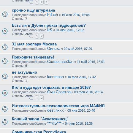
Ответы:
55
1
2
3
срочно ищу штурмана
Fduch
Последнее сообщение
«
19 июн 2016, 16:04
Ответы:
7
Есть ли в Дубне прокат гидроциклов?
IrS
Последнее сообщение
«
01 июн 2016, 12:52
Ответы:
26
1
2
31 мая зоопарк Москва
Оинька
Последнее сообщение
«
29 май 2016, 07:29
Приходите танцевать!
СолнечнаяЗая
Последнее сообщение
«
11 май 2016, 16:01
Ответы:
9
не актуально
lacrimosa
Последнее сообщение
«
10 фев 2016, 17:42
Ответы:
1
Кто и куда едет отдыхать в январе 2016?
Сын Советов
Последнее сообщение
«
03 фев 2016, 20:14
Ответы:
29
1
2
Интеллектуально-психологическая игра МАФИЯ
destinxxx
Последнее сообщение
«
05 янв 2016, 20:40
Конный завод "Ахалтекинец"
***KS***
Последнее сообщение
«
04 янв 2016, 18:36
Доминиканская Республика