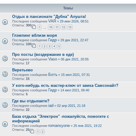
Темы
Отдых в пансионате "Дубна" Алушта!
VAR
Последнее сообщение
«
29 июн 2026, 08:51
Ответы:
300
1
10
11
12
13
…
Глэмпинг вблизи моря
Гидр
Последнее сообщение
«
29 дек 2021, 22:47
Ответы:
100
1
2
3
4
5
Про посты (воздержание в еде)
Vaso
Последнее сообщение
«
06 дек 2021, 20:55
Ответы:
17
Веретьево
Ботъ
Последнее сообщение
«
15 июл 2021, 07:31
Ответы:
15
У кого-нибудь есть мастер-ключ от замка Самсонайт?
Гидр
Последнее сообщение
«
14 июл 2021, 06:40
Ответы:
5
Где вы отдыхаете?
iad
Последнее сообщение
«
02 апр 2021, 21:18
Ответы:
22
База отдыха "Электрон" -пожалуйста, помогите с
информацией
romansyone
Последнее сообщение
«
25 янв 2021, 19:22
Ответы:
25
1
2