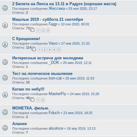
2 Билета на Лепса на 13.11 в Радуге (хорошие места)
Жессика
Последнее сообщение
«
03 ноя 2020, 23:17
Ответы:
2
Машлык 2019 - суббота 21 сентября
Гидр
Последнее сообщение
«
10 сен 2020, 00:02
Ответы:
73
1
2
3
С Крещением!
Vaso
Последнее сообщение
«
27 янв 2020, 21:33
Ответы:
114
1
2
3
4
5
Интересные встречи для молодежи
_DOK
Последнее сообщение
«
25 июн 2019, 12:11
Ответы:
1
Тест на логическое мышление
iron-cat
Последнее сообщение
«
25 июн 2019, 11:53
Ответы:
15
Катаю по небу!!!
MasterFly
Последнее сообщение
«
24 июн 2019, 15:28
Ответы:
46
1
2
МОНЕТКА. фильм.
Fduch
Последнее сообщение
«
23 июн 2019, 18:25
Ответы:
2
Алания
alsolnze
Последнее сообщение
«
18 апр 2019, 13:13
Ответы:
7