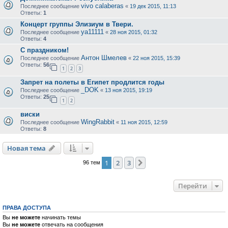
vivo calaberas
Последнее сообщение
«
19 дек 2015, 11:13
Ответы:
1
Концерт группы Элизиум в Твери.
ya11111
Последнее сообщение
«
28 ноя 2015, 01:32
Ответы:
4
С праздником!
Антон Шмелев
Последнее сообщение
«
22 ноя 2015, 15:39
Ответы:
56
1
2
3
Запрет на полеты в Египет продлится годы
_DOK
Последнее сообщение
«
13 ноя 2015, 19:19
Ответы:
25
1
2
виски
WingRabbit
Последнее сообщение
«
11 ноя 2015, 12:59
Ответы:
8
Новая тема
1
2
3
След.
96 тем
Перейти
ПРАВА ДОСТУПА
Вы
не можете
начинать темы
Вы
не можете
отвечать на сообщения