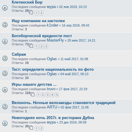
Клетинский Бор
мура
Последнее сообщение
«
02 янв 2019, 10:13
Ответы:
29
1
2
Ищу компанию на настолки
k1nder
Последнее сообщение
«
16 апр 2018, 09:43
Ответы:
3
Богоборческой вредности пост
MasterFly
Последнее сообщение
«
20 июн 2017, 14:21
Ответы:
73
1
2
3
Сабраж
Oglas
Последнее сообщение
«
11 май 2017, 01:08
Ответы:
19
Тест: определите национальность по фото
Oglas
Последнее сообщение
«
04 май 2017, 00:13
Ответы:
10
Игры нашего детства ...
truvo
Последнее сообщение
«
17 фев 2017, 22:19
Ответы:
118
1
2
3
4
5
Велоночь. Ночные велозаезды становятся традицией
ARTU
Последнее сообщение
«
02 фев 2017, 11:06
Ответы:
1
Новогодняя ночь 2017г. в ресторане Дубна
мура
Последнее сообщение
«
23 дек 2016, 06:59
Ответы:
26
1
2