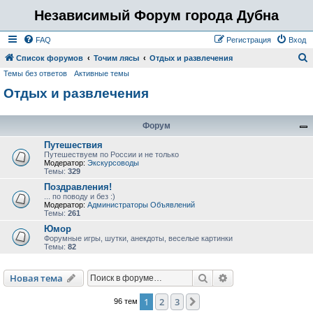
Независимый Форум города Дубна
FAQ
Регистрация
Вход
Список форумов
Точим лясы
Отдых и развлечения
Темы без ответов
Активные темы
о
Отдых и развлечения
и
с
к
Форум
Путешествия
Путешествуем по России и не только
Модератор:
Экскурсоводы
Темы:
329
Поздравления!
... по поводу и без :)
Модератор:
Администраторы Объявлений
Темы:
261
Юмор
Форумные игры, шутки, анекдоты, веселые картинки
Темы:
82
Поиск
Расширенный пои
Новая тема
1
2
3
След.
96 тем