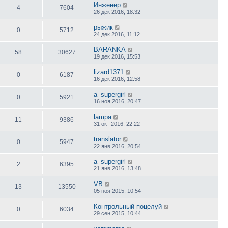
Инженер
4
7604
26 дек 2016, 18:32
рыжик
0
5712
24 дек 2016, 11:12
BARANKA
58
30627
19 дек 2016, 15:53
lizard1371
0
6187
16 дек 2016, 12:58
a_supergirl
0
5921
16 ноя 2016, 20:47
lampa
11
9386
31 окт 2016, 22:22
translator
0
5947
22 янв 2016, 20:54
a_supergirl
2
6395
21 янв 2016, 13:48
VB
13
13550
05 ноя 2015, 10:54
Контрольный поцелуй
0
6034
29 сен 2015, 10:44