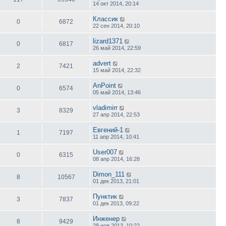
14 окт 2014, 20:14
Классик
0
6872
22 сен 2014, 20:10
lizard1371
0
6817
26 май 2014, 22:59
advert
2
7421
15 май 2014, 22:32
AnPoint
0
6574
05 май 2014, 13:46
vladimirr
3
8329
27 апр 2014, 22:53
Евгений-1
1
7197
11 апр 2014, 10:41
User007
0
6315
08 апр 2014, 16:28
Dimon_111
8
10567
01 дек 2013, 21:01
Пунктик
3
7837
01 дек 2013, 09:22
Инженер
8
9429
28 ноя 2013, 10:22