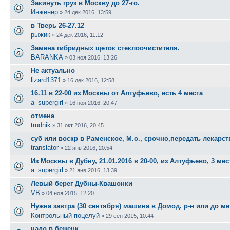
Закинуть груз в Москву до 27-го.
Инженер
»
24 дек 2016, 13:59
в Тверь 26-27.12
рыжик
»
24 дек 2016, 11:12
Замена гибридных щеток стеклоочистителя.
BARANKA
»
03 ноя 2016, 13:26
Не актуально
lizard1371
»
16 дек 2016, 12:58
16.11 в 22-00 из Москвы от Алтуфьево, есть 4 места
a_supergirl
»
16 ноя 2016, 20:47
отмена
trudnik
»
31 окт 2016, 20:45
суб или воскр в Раменское, М.о., срочно,передать лекарст
translator
»
22 янв 2016, 20:54
Из Москвы в Дубну, 21.01.2016 в 20-00, из Алтуфьево, 3 мес
a_supergirl
»
21 янв 2016, 13:39
Левый берег Дубны-Квашонки
VB
»
04 ноя 2015, 12:20
Нужна завтра (30 сентября) машина в Домод. р-н или до м
Контрольный поцелуй
»
29 сен 2015, 10:44
надо в бежецк