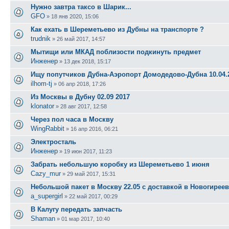
Нужно завтра таксо в Шарик...
GFO
»
18 янв 2020, 15:06
Как ехать в Шереметьево из Дубны на транспорте ?
trudnik
»
26 май 2017, 14:57
Мытищи или МКАД поблизости подкинуть предмет
Инженер
»
13 дек 2018, 15:17
Ищу попутчиков Дубна-Аэропорт Домодедово-Дубна 10.04.
ilhom-tj
»
06 апр 2018, 17:26
Из Москвы в Дубну 02.09 2017
klonator
»
28 авг 2017, 12:58
Через пол часа в Москву
WingRabbit
»
16 апр 2016, 06:21
Электросталь
Инженер
»
19 июн 2017, 11:23
Забрать небольшую коробку из Шереметьево 1 июня
Cazy_mur
»
29 май 2017, 15:31
Небольшой пакет в Москву 22.05 с доставкой в Новогирее
a_supergirl
»
22 май 2017, 00:29
В Калугу передать запчасть
Shaman
»
01 мар 2017, 10:40