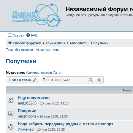
Независимый Форум г
Общение без цензуры, но с неукоснительн
Ссылки
FAQ
Список форумов
Точим лясы
Авто/Мото
Попутчики
Темы без ответов
Активные темы
Попутчики
Модератор:
Администраторы 'Авто'
Поиск
Расширенный п
Новая тема
Темы
Ищу попутчиков
and182285
»
10 фев 2012, 19:13
Попутчик
mushroom
»
26 июн 2008, 21:33
Надо забрать передачку рядом с метро аэропорт
Инженер
»
10 ноя 2020, 20:35