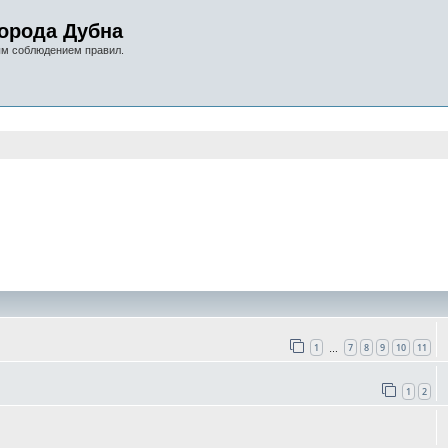
орода Дубна
ым соблюдением правил.
оиск
1
7
8
9
10
11
…
1
2