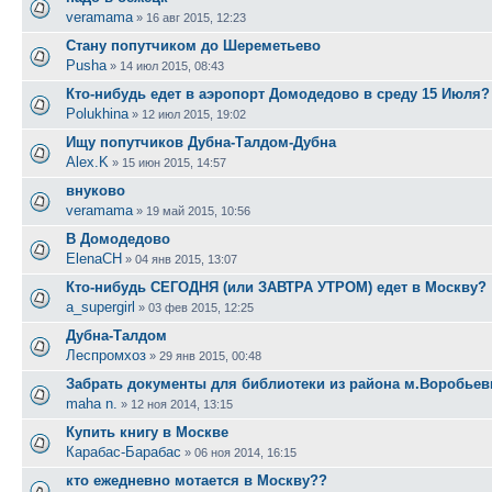
veramama
»
16 авг 2015, 12:23
Стану попутчиком до Шереметьево
Pusha
»
14 июл 2015, 08:43
Кто-нибудь едет в аэропорт Домодедово в среду 15 Июля?
Polukhina
»
12 июл 2015, 19:02
Ищу попутчиков Дубна-Талдом-Дубна
Alex.K
»
15 июн 2015, 14:57
внуково
veramama
»
19 май 2015, 10:56
В Домодедово
ElenaCH
»
04 янв 2015, 13:07
Кто-нибудь СЕГОДНЯ (или ЗАВТРА УТРОМ) едет в Москву?
a_supergirl
»
03 фев 2015, 12:25
Дубна-Талдом
Леспромхоз
»
29 янв 2015, 00:48
Забрать документы для библиотеки из района м.Воробье
maha n.
»
12 ноя 2014, 13:15
Купить книгу в Москве
Карабас-Барабас
»
06 ноя 2014, 16:15
кто ежедневно мотается в Москву??