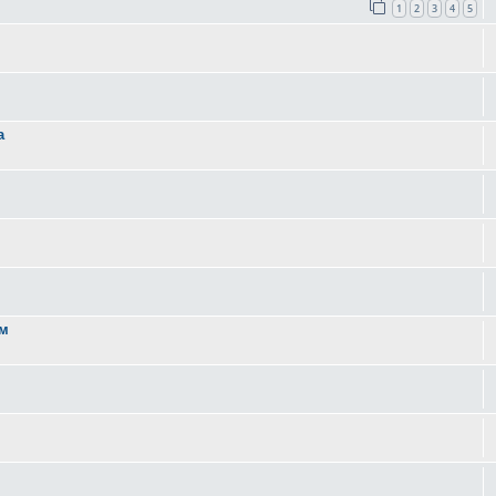
1
2
3
4
5
а
ом