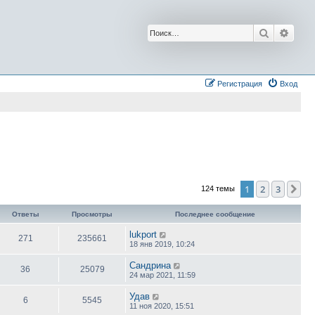
Поиск
Расш
Регистрация
Вход
1
2
3
Сл
124 темы
Ответы
Просмотры
Последнее сообщение
lukport
271
235661
18 янв 2019, 10:24
Сандрина
36
25079
24 мар 2021, 11:59
Удав
6
5545
11 ноя 2020, 15:51