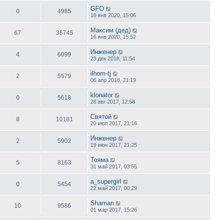
GFO
0
4985
18 янв 2020, 15:06
Максим (дед)
67
36745
16 янв 2020, 15:52
Инженер
4
6099
23 дек 2018, 11:54
ilhom-tj
2
5579
06 апр 2018, 21:19
klonator
0
5618
28 авг 2017, 12:58
Святой
8
10181
20 июл 2017, 21:16
Инженер
2
5902
19 июн 2017, 21:25
Toяма
5
8163
31 май 2017, 03:55
a_supergirl
0
5454
22 май 2017, 00:29
Shaman
10
9586
01 мар 2017, 15:26