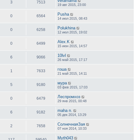
veramama
3
7513
19 авг 2015, 23:00
Pusha
0
6564
14 июл 2015, 08:43
Polukhina
0
6258
12 июл 2015, 19:02
Alex.K
0
6499
15 июн 2015, 14:57
10lvl
6
9066
26 май 2015, 17:17
гоша
1
7633
21 май 2015, 14:11
мура
5
9180
03 фев 2015, 17:03
Леспромхоз
0
6479
29 янв 2015, 00:48
maha n.
6
9182
05 дек 2014, 13:29
СолнечнаяЗая
2
7658
07 ноя 2014, 10:33
Myth043
117
59540