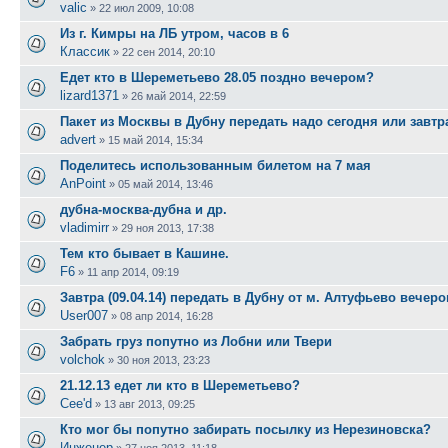
valic
»
22 июл 2009, 10:08
Из г. Кимры на ЛБ утром, часов в 6
Классик
»
22 сен 2014, 20:10
Едет кто в Шереметьево 28.05 поздно вечером?
lizard1371
»
26 май 2014, 22:59
Пакет из Москвы в Дубну передать надо сегодня или завтр
advert
»
15 май 2014, 15:34
Поделитесь использованным билетом на 7 мая
AnPoint
»
05 май 2014, 13:46
дубна-москва-дубна и др.
vladimirr
»
29 ноя 2013, 17:38
Тем кто бывает в Кашине.
F6
»
11 апр 2014, 09:19
Завтра (09.04.14) передать в Дубну от м. Алтуфьево вечер
User007
»
08 апр 2014, 16:28
Забрать груз попутно из Лобни или Твери
volchok
»
30 ноя 2013, 23:23
21.12.13 едет ли кто в Шереметьево?
Cee'd
»
13 авг 2013, 09:25
Кто мог бы попутно забирать посылку из Нерезиновска?
Инженер
»
27 ноя 2013, 11:18