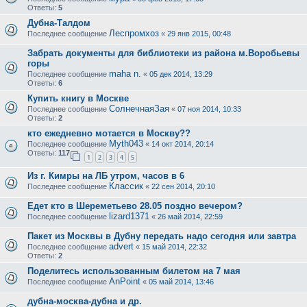
Ответы:
5
Дубна-Талдом
Леспромхоз
Последнее сообщение
«
29 янв 2015, 00:48
Забрать документы для библиотеки из района м.Воробьевы
горы
maha n.
Последнее сообщение
«
05 дек 2014, 13:29
Ответы:
6
Купить книгу в Москве
СолнечнаяЗая
Последнее сообщение
«
07 ноя 2014, 10:33
Ответы:
2
кто ежедневно мотается в Москву??
Myth043
Последнее сообщение
«
14 окт 2014, 20:14
Ответы:
117
1
2
3
4
5
Из г. Кимры на ЛБ утром, часов в 6
Классик
Последнее сообщение
«
22 сен 2014, 20:10
Едет кто в Шереметьево 28.05 поздно вечером?
lizard1371
Последнее сообщение
«
26 май 2014, 22:59
Пакет из Москвы в Дубну передать надо сегодня или завтра
advert
Последнее сообщение
«
15 май 2014, 22:32
Ответы:
2
Поделитесь использованным билетом на 7 мая
AnPoint
Последнее сообщение
«
05 май 2014, 13:46
дубна-москва-дубна и др.