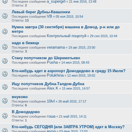
a_supergirl
Последнее сообщение
«
21 янв 2016, 13:48
Ответы:
2
Левый берег Дубны-Квашонки
VB
Последнее сообщение
«
05 ноя 2015, 10:54
Ответы:
13
Нужна завтра (30 сентября) машина в Домод. р-н или до
метро
Контрольный поцелуй
Последнее сообщение
«
29 сен 2015, 10:44
надо в бежецк
veramama
Последнее сообщение
«
19 авг 2015, 23:00
Ответы:
3
Стану попутчиком до Шереметьево
Pusha
Последнее сообщение
«
14 июл 2015, 08:43
Кто-нибудь едет в аэропорт Домодедово в среду 15 Июля?
Polukhina
Последнее сообщение
«
12 июл 2015, 19:02
Ищу попутчиков Дубна-Талдом-Дубна
Alex.K
Последнее сообщение
«
15 июн 2015, 14:57
внуково
10lvl
Последнее сообщение
«
26 май 2015, 17:17
Ответы:
6
В Домодедово
гоша
Последнее сообщение
«
21 май 2015, 14:11
Ответы:
1
Кто-нибудь СЕГОДНЯ (или ЗАВТРА УТРОМ) едет в Москву?
мура
Последнее сообщение
«
03 фев 2015, 17:03