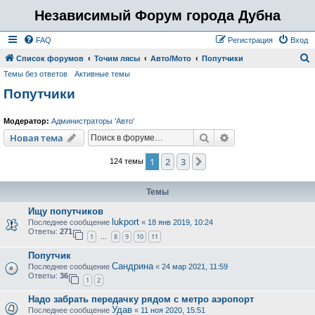
Независимый Форум города Дубна
FAQ
Регистрация
Вход
Список форумов
Точим лясы
Авто/Мото
Попутчики
Темы без ответов
Активные темы
о
Попутчики
и
с
Модератор:
Администраторы 'Авто'
к
Поиск
Расширенный пои
Новая тема
1
2
3
След.
124 темы
Темы
Ищу попутчиков
lukport
Последнее сообщение
«
18 янв 2019, 10:24
Ответы:
271
1
8
9
10
11
…
Попутчик
Сандрина
Последнее сообщение
«
24 мар 2021, 11:59
Ответы:
36
1
2
Надо забрать передачку рядом с метро аэропорт
Удав
Последнее сообщение
«
11 ноя 2020, 15:51