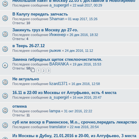
Небольшой пакет в Москву 22.05 с доставкой в Новогиреево
a_supergirl
Последнее сообщение
«
22 май 2017, 00:29
В Калугу передать запчасть
Shaman
Последнее сообщение
«
01 мар 2017, 15:26
Ответы:
10
Закинуть груз в Москву до 27-го.
Инженер
Последнее сообщение
«
26 дек 2016, 18:32
Ответы:
4
в Тверь 26-27.12
рыжик
Последнее сообщение
«
24 дек 2016, 11:12
Замена гибридных щеток стеклоочистителя.
BARANKA
Последнее сообщение
«
19 дек 2016, 15:53
Ответы:
58
1
2
3
Не актуально
lizard1371
Последнее сообщение
«
16 дек 2016, 12:58
16.11 в 22-00 из Москвы от Алтуфьево, есть 4 места
a_supergirl
Последнее сообщение
«
16 ноя 2016, 20:47
отмена
lampa
Последнее сообщение
«
31 окт 2016, 22:22
Ответы:
11
суб или воскр в Раменское, М.о., срочно,передать лекарство
translator
Последнее сообщение
«
22 янв 2016, 20:54
Из Москвы в Дубну, 21.01.2016 в 20-00, из Алтуфьево, 3 места