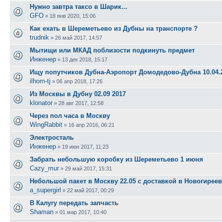
Нужно завтра таксо в Шарик...
GFO
»
18 янв 2020, 15:06
Как ехать в Шереметьево из Дубны на транспорте ?
trudnik
»
26 май 2017, 14:57
Мытищи или МКАД поблизости подкинуть предмет
Инженер
»
13 дек 2018, 15:17
Ищу попутчиков Дубна-Аэропорт Домодедово-Дубна 10.04.
ilhom-tj
»
06 апр 2018, 17:26
Из Москвы в Дубну 02.09 2017
klonator
»
28 авг 2017, 12:58
Через пол часа в Москву
WingRabbit
»
16 апр 2016, 06:21
Электросталь
Инженер
»
19 июн 2017, 11:23
Забрать небольшую коробку из Шереметьево 1 июня
Cazy_mur
»
29 май 2017, 15:31
Небольшой пакет в Москву 22.05 с доставкой в Новогирее
a_supergirl
»
22 май 2017, 00:29
В Калугу передать запчасть
Shaman
»
01 мар 2017, 10:40