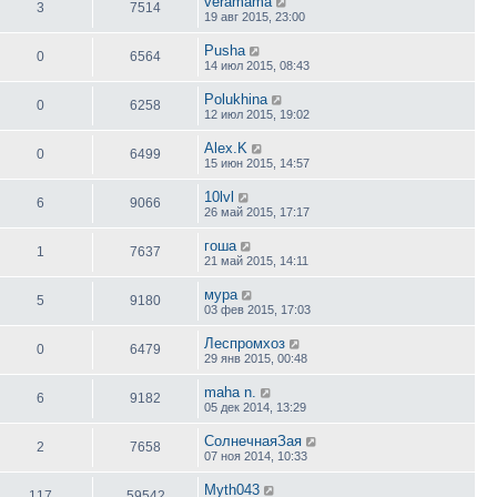
veramama
3
7514
19 авг 2015, 23:00
Pusha
0
6564
14 июл 2015, 08:43
Polukhina
0
6258
12 июл 2015, 19:02
Alex.K
0
6499
15 июн 2015, 14:57
10lvl
6
9066
26 май 2015, 17:17
гоша
1
7637
21 май 2015, 14:11
мура
5
9180
03 фев 2015, 17:03
Леспромхоз
0
6479
29 янв 2015, 00:48
maha n.
6
9182
05 дек 2014, 13:29
СолнечнаяЗая
2
7658
07 ноя 2014, 10:33
Myth043
117
59542