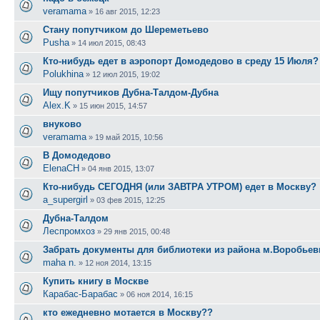
veramama
»
16 авг 2015, 12:23
Стану попутчиком до Шереметьево
Pusha
»
14 июл 2015, 08:43
Кто-нибудь едет в аэропорт Домодедово в среду 15 Июля?
Polukhina
»
12 июл 2015, 19:02
Ищу попутчиков Дубна-Талдом-Дубна
Alex.K
»
15 июн 2015, 14:57
внуково
veramama
»
19 май 2015, 10:56
В Домодедово
ElenaCH
»
04 янв 2015, 13:07
Кто-нибудь СЕГОДНЯ (или ЗАВТРА УТРОМ) едет в Москву?
a_supergirl
»
03 фев 2015, 12:25
Дубна-Талдом
Леспромхоз
»
29 янв 2015, 00:48
Забрать документы для библиотеки из района м.Воробье
maha n.
»
12 ноя 2014, 13:15
Купить книгу в Москве
Карабас-Барабас
»
06 ноя 2014, 16:15
кто ежедневно мотается в Москву??