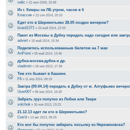
valic
»
22 июл 2009, 10:08
Из г. Кимры на ЛБ утром, часов в 6
Классик
»
22 сен 2014, 20:10
Едет кто в Шереметьево 28.05 поздно вечером?
lizard1371
»
26 май 2014, 22:59
Пакет из Москвы в Дубну передать надо сегодня или завтр
advert
»
15 май 2014, 15:34
Поделитесь использованным билетом на 7 мая
AnPoint
»
05 май 2014, 13:46
дубна-москва-дубна и др.
vladimirr
»
29 ноя 2013, 17:38
Тем кто бывает в Кашине.
F6
»
11 апр 2014, 09:19
Завтра (09.04.14) передать в Дубну от м. Алтуфьево вечер
User007
»
08 апр 2014, 16:28
Забрать груз попутно из Лобни или Твери
volchok
»
30 ноя 2013, 23:23
21.12.13 едет ли кто в Шереметьево?
Cee'd
»
13 авг 2013, 09:25
Кто мог бы попутно забирать посылку из Нерезиновска?
Инженер
»
27 ноя 2013, 11:18