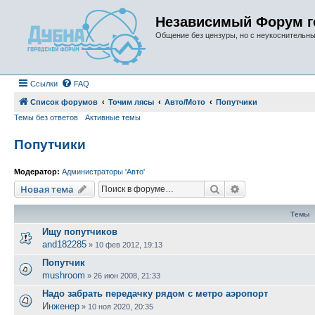
Независимый Форум г
Общение без цензуры, но с неукоснительн
Ссылки
FAQ
Список форумов
Точим лясы
Авто/Мото
Попутчики
Темы без ответов
Активные темы
Попутчики
Модератор:
Администраторы 'Авто'
Поиск
Расширенный п
Новая тема
Темы
Ищу попутчиков
and182285
»
10 фев 2012, 19:13
Попутчик
mushroom
»
26 июн 2008, 21:33
Надо забрать передачку рядом с метро аэропорт
Инженер
»
10 ноя 2020, 20:35