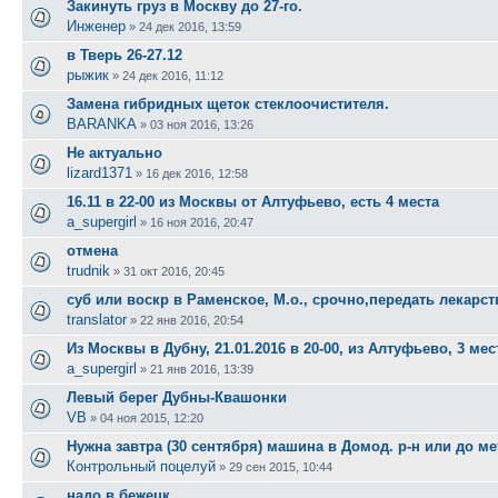
Закинуть груз в Москву до 27-го.
Инженер
»
24 дек 2016, 13:59
в Тверь 26-27.12
рыжик
»
24 дек 2016, 11:12
Замена гибридных щеток стеклоочистителя.
BARANKA
»
03 ноя 2016, 13:26
Не актуально
lizard1371
»
16 дек 2016, 12:58
16.11 в 22-00 из Москвы от Алтуфьево, есть 4 места
a_supergirl
»
16 ноя 2016, 20:47
отмена
trudnik
»
31 окт 2016, 20:45
суб или воскр в Раменское, М.о., срочно,передать лекарст
translator
»
22 янв 2016, 20:54
Из Москвы в Дубну, 21.01.2016 в 20-00, из Алтуфьево, 3 мес
a_supergirl
»
21 янв 2016, 13:39
Левый берег Дубны-Квашонки
VB
»
04 ноя 2015, 12:20
Нужна завтра (30 сентября) машина в Домод. р-н или до м
Контрольный поцелуй
»
29 сен 2015, 10:44
надо в бежецк