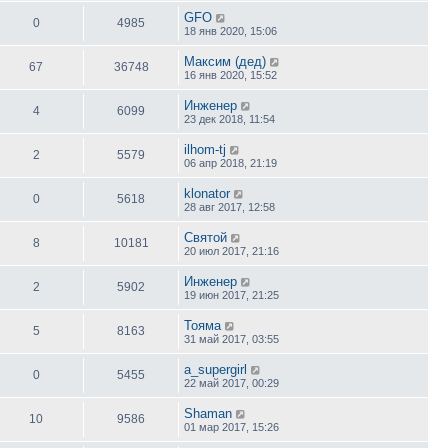
GFO
0
4985
18 янв 2020, 15:06
Максим (дед)
67
36748
16 янв 2020, 15:52
Инженер
4
6099
23 дек 2018, 11:54
ilhom-tj
2
5579
06 апр 2018, 21:19
klonator
0
5618
28 авг 2017, 12:58
Святой
8
10181
20 июл 2017, 21:16
Инженер
2
5902
19 июн 2017, 21:25
Toяма
5
8163
31 май 2017, 03:55
a_supergirl
0
5455
22 май 2017, 00:29
Shaman
10
9586
01 мар 2017, 15:26