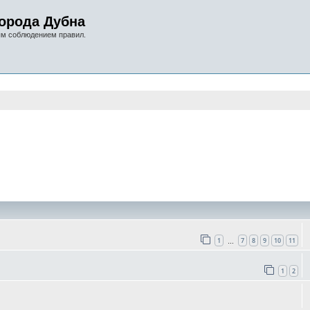
орода Дубна
ым соблюдением правил.
оиск
1
7
8
9
10
11
…
1
2