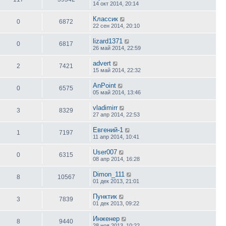
14 окт 2014, 20:14
Классик
0
6872
22 сен 2014, 20:10
lizard1371
0
6817
26 май 2014, 22:59
advert
2
7421
15 май 2014, 22:32
AnPoint
0
6575
05 май 2014, 13:46
vladimirr
3
8329
27 апр 2014, 22:53
Евгений-1
1
7197
11 апр 2014, 10:41
User007
0
6315
08 апр 2014, 16:28
Dimon_111
8
10567
01 дек 2013, 21:01
Пунктик
3
7839
01 дек 2013, 09:22
Инженер
8
9440
28 ноя 2013, 10:22