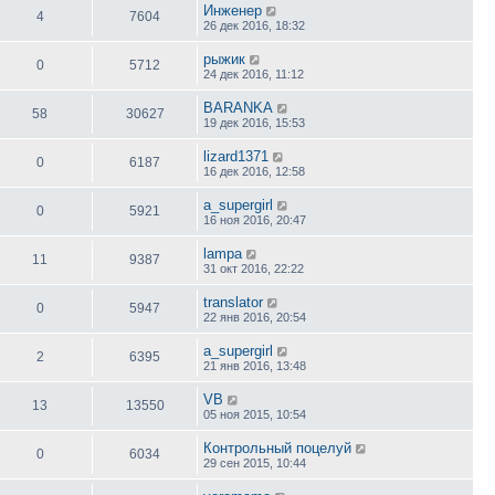
Инженер
4
7604
26 дек 2016, 18:32
рыжик
0
5712
24 дек 2016, 11:12
BARANKA
58
30627
19 дек 2016, 15:53
lizard1371
0
6187
16 дек 2016, 12:58
a_supergirl
0
5921
16 ноя 2016, 20:47
lampa
11
9387
31 окт 2016, 22:22
translator
0
5947
22 янв 2016, 20:54
a_supergirl
2
6395
21 янв 2016, 13:48
VB
13
13550
05 ноя 2015, 10:54
Контрольный поцелуй
0
6034
29 сен 2015, 10:44