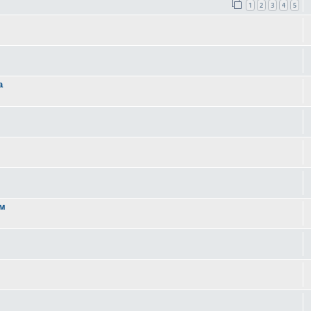
1
2
3
4
5
а
ом