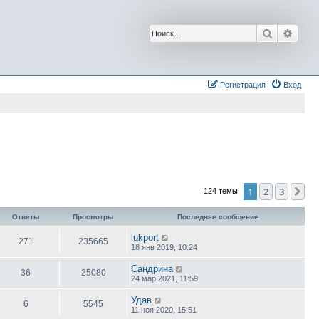
Поиск
Расш
Регистрация
Вход
1
2
3
Сл
124 темы
Ответы
Просмотры
Последнее сообщение
lukport
271
235665
18 янв 2019, 10:24
Сандрина
36
25080
24 мар 2021, 11:59
Удав
6
5545
11 ноя 2020, 15:51