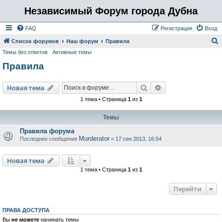
Независимый Форум города Дубна
FAQ
Регистрация
Вход
Список форумов
Наш форум
Правила
Темы без ответов
Активные темы
о
Правила
и
с
Поиск
Расширенный пои
Новая тема
к
1 тема • Страница
1
из
1
Темы
Правила форума
Murderator
Последнее сообщение
«
17 сен 2013, 16:54
Новая тема
1 тема • Страница
1
из
1
Перейти
ПРАВА ДОСТУПА
Вы
не можете
начинать темы