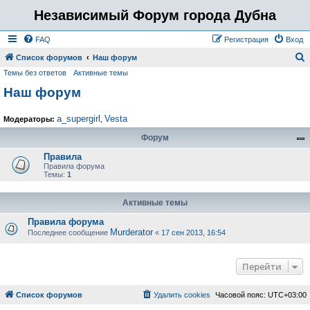
Независимый Форум города Дубна
FAQ
Регистрация
Вход
Список форумов
Наш форум
Темы без ответов
Активные темы
о
Наш форум
и
с
a_supergirl
Vesta
Модераторы:
,
к
Форум
Правила
Правила форума
Темы:
1
Активные темы
Правила форума
Murderator
Последнее сообщение
«
17 сен 2013, 16:54
Перейти
Список форумов
Удалить cookies
Часовой пояс:
UTC+03:00