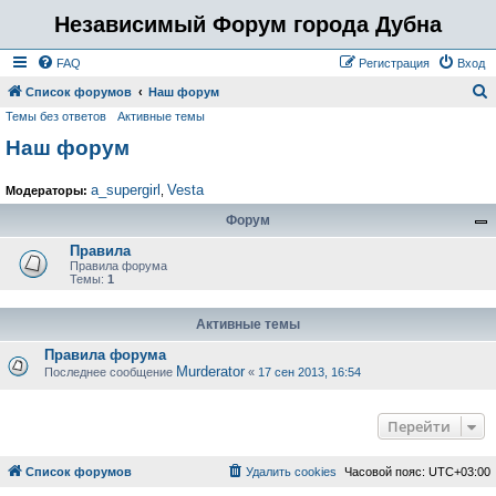
Независимый Форум города Дубна
FAQ
Регистрация
Вход
Список форумов
Наш форум
Темы без ответов
Активные темы
о
Наш форум
и
с
a_supergirl
Vesta
Модераторы:
,
к
Форум
Правила
Правила форума
Темы:
1
Активные темы
Правила форума
Murderator
Последнее сообщение
«
17 сен 2013, 16:54
Перейти
Список форумов
Удалить cookies
Часовой пояс:
UTC+03:00