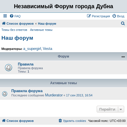
Независимый Форум города Дубна
FAQ
Регистрация
Вход
Список форумов
Наш форум
Темы без ответов
Активные темы
о
Наш форум
и
с
a_supergirl
Vesta
Модераторы:
,
к
Форум
Правила
Правила форума
Темы:
1
Активные темы
Правила форума
Murderator
Последнее сообщение
«
17 сен 2013, 16:54
Перейти
Список форумов
Удалить cookies
Часовой пояс:
UTC+03:00