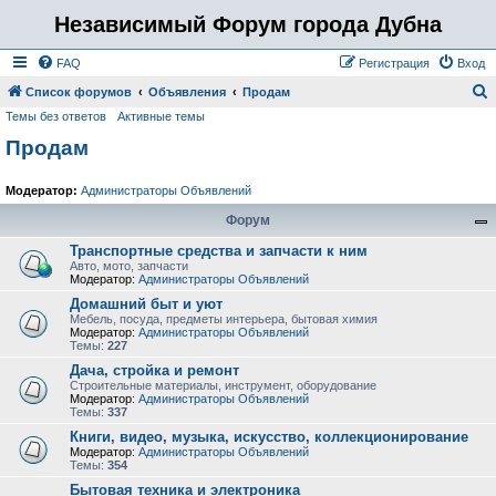
Независимый Форум города Дубна
FAQ
Регистрация
Вход
Список форумов
Объявления
Продам
Темы без ответов
Активные темы
о
Продам
и
с
Модератор:
Администраторы Объявлений
к
Форум
Транспортные средства и запчасти к ним
Авто, мото, запчасти
Модератор:
Администраторы Объявлений
Домашний быт и уют
Мебель, посуда, предметы интерьера, бытовая химия
Модератор:
Администраторы Объявлений
Темы:
227
Дача, стройка и ремонт
Строительные материалы, инструмент, оборудование
Модератор:
Администраторы Объявлений
Темы:
337
Книги, видео, музыка, искусство, коллекционирование
Модератор:
Администраторы Объявлений
Темы:
354
Бытовая техника и электроника