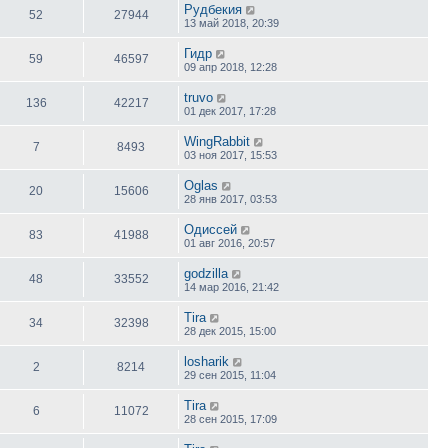
Рудбекия
52
27944
13 май 2018, 20:39
Гидр
59
46597
09 апр 2018, 12:28
truvo
136
42217
01 дек 2017, 17:28
WingRabbit
7
8493
03 ноя 2017, 15:53
Oglas
20
15606
28 янв 2017, 03:53
Одиссей
83
41988
01 авг 2016, 20:57
godzilla
48
33552
14 мар 2016, 21:42
Tira
34
32398
28 дек 2015, 15:00
losharik
2
8214
29 сен 2015, 11:04
Tira
6
11072
28 сен 2015, 17:09