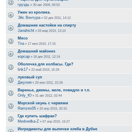
груздь
»
30 авг 2009, 00:52
Ужин из кролика.
Эйс Вентура
»
02 дек 2011, 14:12
Домашние настойки на спирту
Janahicht
»
03 мар 2015, 13:10
Мясо
Tira
»
17 июл 2015, 17:15
Домашний майонез
корсар
»
18 дек 2011, 12:24
Оболочка для колбасы. Где?
link17
»
22 май 2015, 15:29
луковый суп
Джулия
»
20 июн 2011, 22:26
Варенье, джемы, желе, повидло и т.п.
Only_Ю
»
31 авг 2012, 02:44
Морской окунь с червями
Ramzes05
»
20 апр 2015, 20:15
Где купить шафран?
Medvedka-Z
»
07 апр 2015, 16:27
Ингредиенты для выпечки хлеба в Дубне