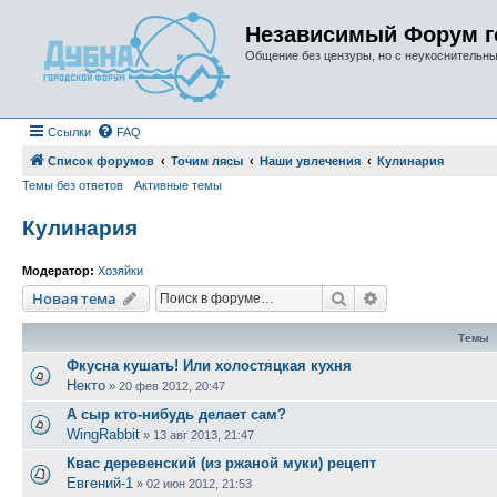
Независимый Форум г
Общение без цензуры, но с неукоснительн
Ссылки
FAQ
Список форумов
Точим лясы
Наши увлечения
Кулинария
Темы без ответов
Активные темы
Кулинария
Модератор:
Хозяйки
Поиск
Расширенный п
Новая тема
Темы
Фкусна кушать! Или холостяцкая кухня
Некто
»
20 фев 2012, 20:47
А сыр кто-нибудь делает сам?
WingRabbit
»
13 авг 2013, 21:47
Квас деревенский (из ржаной муки) рецепт
Евгений-1
»
02 июн 2012, 21:53