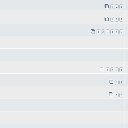
1
2
3
1
2
3
1
2
3
4
5
6
1
2
3
4
1
2
1
2