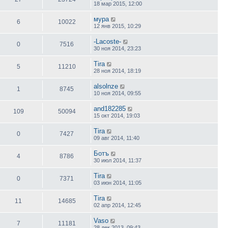
18 мар 2015, 12:00
мура
6
10022
12 янв 2015, 10:29
-Lacoste-
0
7516
30 ноя 2014, 23:23
Tira
5
11210
28 ноя 2014, 18:19
alsolnze
1
8745
10 ноя 2014, 09:55
and182285
109
50094
15 окт 2014, 19:03
Tira
0
7427
09 авг 2014, 11:40
Ботъ
4
8786
30 июл 2014, 11:37
Tira
0
7371
03 июн 2014, 11:05
Tira
11
14685
02 апр 2014, 12:45
Vaso
7
11181
28 дек 2013, 09:43