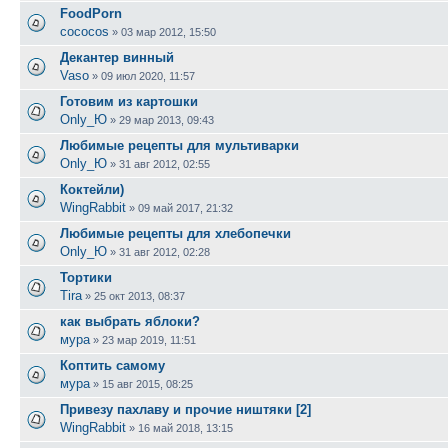
FoodPorn
cococos
»
03 мар 2012, 15:50
Декантер винный
Vaso
»
09 июл 2020, 11:57
Готовим из картошки
Only_Ю
»
29 мар 2013, 09:43
Любимые рецепты для мультиварки
Only_Ю
»
31 авг 2012, 02:55
Коктейли)
WingRabbit
»
09 май 2017, 21:32
Любимые рецепты для хлебопечки
Only_Ю
»
31 авг 2012, 02:28
Тортики
Tira
»
25 окт 2013, 08:37
как выбрать яблоки?
мура
»
23 мар 2019, 11:51
Коптить самому
мура
»
15 авг 2015, 08:25
Привезу пахлаву и прочие ништяки [2]
WingRabbit
»
16 май 2018, 13:15