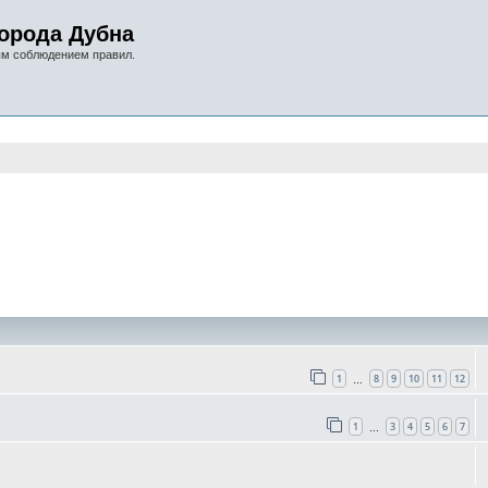
орода Дубна
ым соблюдением правил.
оиск
1
8
9
10
11
12
…
1
3
4
5
6
7
…