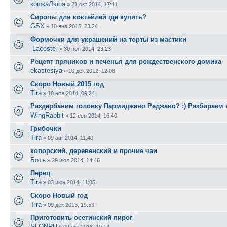
кошкаЛюся
»
21 окт 2014, 17:41
Сиропы для коктейлей где купить?
GSX
»
10 янв 2015, 23:24
Формочки для украшений на торты из мастики
-Lacoste-
»
30 ноя 2014, 23:23
Рецепт пряников и печенья для рождественского домика
ekastesiya
»
10 дек 2012, 12:08
Скоро Новый 2015 год
Tira
»
10 ноя 2014, 09:24
Раздербаним головку Пармиджано Реджано? :) Разбираем 
WingRabbit
»
12 сен 2014, 16:40
Грибочки
Tira
»
09 авг 2014, 11:40
копорский, деревенский и прочие чаи
Ботъ
»
29 июл 2014, 14:46
Перец
Tira
»
03 июн 2014, 11:05
Скоро Новый год
Tira
»
09 дек 2013, 19:53
Приготовить осетинский пирог
SLONRU