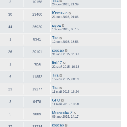
Tira
3
10158
24 сен 2015, 21:39
Юленька
30
23460
21 сен 2015, 01:06
мура
44
26920
13 сен 2015, 08:15
Tira
1
8341
12 сен 2015, 13:53
корсар
26
20101
31 июл 2015, 21:47
link17
1
7856
22 май 2015, 16:13
Tira
6
11852
15 май 2015, 08:09
Tira
23
19277
11 май 2015, 16:24
GFO
3
9478
11 май 2015, 10:58
Medvedka-Z
5
9889
08 апр 2015, 14:17
корсар
27
23724