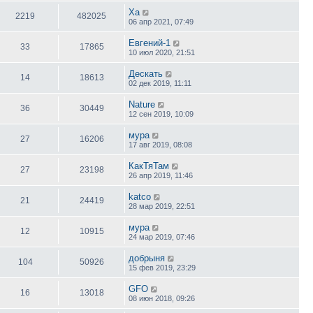
Ха
2219
482025
06 апр 2021, 07:49
Евгений-1
33
17865
10 июл 2020, 21:51
Дескать
14
18613
02 дек 2019, 11:11
Nature
36
30449
12 сен 2019, 10:09
мура
27
16206
17 авг 2019, 08:08
КакТяТам
27
23198
26 апр 2019, 11:46
katco
21
24419
28 мар 2019, 22:51
мура
12
10915
24 мар 2019, 07:46
добрыня
104
50926
15 фев 2019, 23:29
GFO
16
13018
08 июн 2018, 09:26