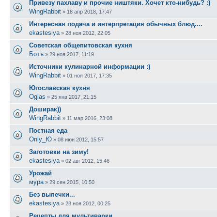
Привезу пахлаву и прочие ништяки. Хочет кто-нибудь? :)
WingRabbit
»
18 апр 2018, 17:47
Интересная подача и интерпретация обычных блюд....
ekastesiya
»
28 ноя 2012, 22:05
Советская общепитовская кухня
Ботъ
»
29 ноя 2017, 11:19
Источники кулинарной информации :)
WingRabbit
»
01 ноя 2017, 17:35
Югославская кухня
Oglas
»
25 янв 2017, 21:15
Доширак))
WingRabbit
»
11 мар 2016, 23:08
Постная еда
Only_Ю
»
08 июн 2012, 15:57
Заготовки на зиму!
ekastesiya
»
02 авг 2012, 15:46
Урожай
мура
»
29 сен 2015, 10:50
Без выпечки...
ekastesiya
»
28 ноя 2012, 00:25
Рецепты для мультиварки