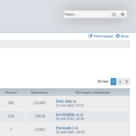
Поиск
Расш
Регистрация
Вход
1
2
Сл
50 тем
Ответы
Просмотры
Последнее сообщение
Doki doki
282
121487
17 ноя 2023, 16:01
kris16@bk.ru
154
76618
31 янв 2022, 10:34
Евгений-1
7
11961
15 май 2021, 09:53