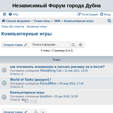
Независимый Форум города Дубна
FAQ
Регистрация
Вход
Список форумов
Точим лясы
ЭВМ
Компьютерные игры
Темы без ответов
Активные темы
о
Компьютерные игры
и
с
Поиск
Расширенный пои
Новая тема
к
3 темы • Страница
1
из
1
Темы
как отключить вложенную в письмо рекламу на я-почте?
Wandering Cat
Последнее сообщение
«
11 янв 2021, 13:20
Ответы:
1
World of Tanks (аккаунт) !
БелыйМох
Последнее сообщение
«
05 мар 2019, 17:46
Ответы:
2
Компьютерные игры
positive
Последнее сообщение
«
25 дек 2018, 16:38
Ответы:
42
1
2
Новая тема