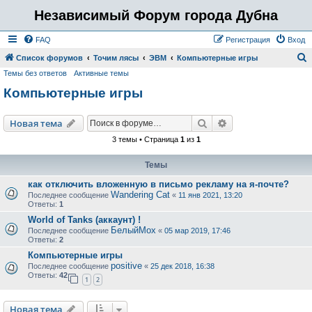
Независимый Форум города Дубна
FAQ
Регистрация
Вход
Список форумов
Точим лясы
ЭВМ
Компьютерные игры
Темы без ответов
Активные темы
о
Компьютерные игры
и
с
Поиск
Расширенный пои
Новая тема
к
3 темы • Страница
1
из
1
Темы
как отключить вложенную в письмо рекламу на я-почте?
Wandering Cat
Последнее сообщение
«
11 янв 2021, 13:20
Ответы:
1
World of Tanks (аккаунт) !
БелыйМох
Последнее сообщение
«
05 мар 2019, 17:46
Ответы:
2
Компьютерные игры
positive
Последнее сообщение
«
25 дек 2018, 16:38
Ответы:
42
1
2
Новая тема