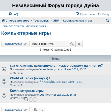
Независимый Форум города Дубна
FAQ
Регистрация
Вход
Список форумов
Точим лясы
ЭВМ
Компьютерные игры
Темы без ответов
Активные темы
о
Компьютерные игры
и
с
Поиск
Расширенный пои
Новая тема
к
3 темы • Страница
1
из
1
Темы
как отключить вложенную в письмо рекламу на я-почте?
Wandering Cat
Последнее сообщение
«
11 янв 2021, 13:20
Ответы:
1
World of Tanks (аккаунт) !
БелыйМох
Последнее сообщение
«
05 мар 2019, 17:46
Ответы:
2
Компьютерные игры
positive
Последнее сообщение
«
25 дек 2018, 16:38
Ответы:
42
1
2
Новая тема