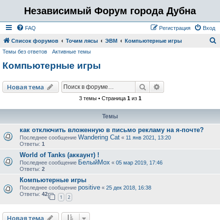
Независимый Форум города Дубна
FAQ
Регистрация
Вход
Список форумов
Точим лясы
ЭВМ
Компьютерные игры
Темы без ответов
Активные темы
о
Компьютерные игры
и
с
Поиск
Расширенный пои
Новая тема
к
3 темы • Страница
1
из
1
Темы
как отключить вложенную в письмо рекламу на я-почте?
Wandering Cat
Последнее сообщение
«
11 янв 2021, 13:20
Ответы:
1
World of Tanks (аккаунт) !
БелыйМох
Последнее сообщение
«
05 мар 2019, 17:46
Ответы:
2
Компьютерные игры
positive
Последнее сообщение
«
25 дек 2018, 16:38
Ответы:
42
1
2
Новая тема