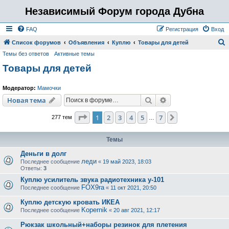
Независимый Форум города Дубна
FAQ
Регистрация
Вход
Список форумов
Объявления
Куплю
Товары для детей
Темы без ответов
Активные темы
о
Товары для детей
и
с
Модератор:
Мамочки
к
Поиск
Расширенный пои
Новая тема
Страница
1
из
7
1
2
3
4
5
7
След.
277 тем
…
Темы
Деньги в долг
леди
Последнее сообщение
«
19 май 2023, 18:03
Ответы:
3
Куплю усилитель звука радиотехника у-101
FOX9ra
Последнее сообщение
«
11 окт 2021, 20:50
Куплю детскую кровать ИКЕА
Kopernik
Последнее сообщение
«
20 авг 2021, 12:17
Рюкзак школьный+наборы резинок для плетения