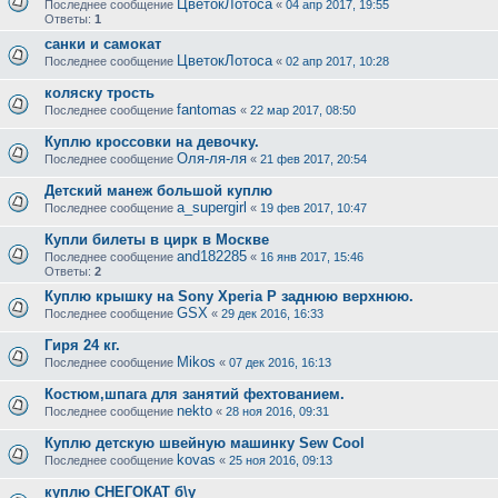
ЦветокЛотоса
Последнее сообщение
«
04 апр 2017, 19:55
Ответы:
1
санки и самокат
ЦветокЛотоса
Последнее сообщение
«
02 апр 2017, 10:28
коляску трость
fantomas
Последнее сообщение
«
22 мар 2017, 08:50
Куплю кроссовки на девочку.
Оля-ля-ля
Последнее сообщение
«
21 фев 2017, 20:54
Детский манеж большой куплю
a_supergirl
Последнее сообщение
«
19 фев 2017, 10:47
Купли билеты в цирк в Москве
and182285
Последнее сообщение
«
16 янв 2017, 15:46
Ответы:
2
Куплю крышку на Sony Xperia P заднюю верхнюю.
GSX
Последнее сообщение
«
29 дек 2016, 16:33
Гиря 24 кг.
Mikos
Последнее сообщение
«
07 дек 2016, 16:13
Костюм,шпага для занятий фехтованием.
nekto
Последнее сообщение
«
28 ноя 2016, 09:31
Куплю детскую швейную машинку Sew Cool
kovas
Последнее сообщение
«
25 ноя 2016, 09:13
куплю СНЕГОКАТ б\у