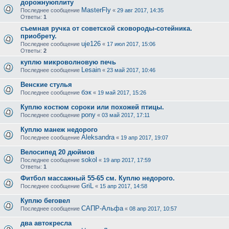
дорожнуюплиту
MasterFly
Последнее сообщение
«
29 авг 2017, 14:35
Ответы:
1
съемная ручка от советской сковороды-сотейника.
приобрету.
uje126
Последнее сообщение
«
17 июл 2017, 15:06
Ответы:
2
куплю микроволновую печь
Lesain
Последнее сообщение
«
23 май 2017, 10:46
Венские стулья
бэк
Последнее сообщение
«
19 май 2017, 15:26
Куплю костюм сороки или похожей птицы.
pony
Последнее сообщение
«
03 май 2017, 17:11
Куплю манеж недорого
Aleksandra
Последнее сообщение
«
19 апр 2017, 19:07
Велосипед 20 дюймов
sokol
Последнее сообщение
«
19 апр 2017, 17:59
Ответы:
1
Фитбол массажный 55-65 см. Куплю недорого.
GriL
Последнее сообщение
«
15 апр 2017, 14:58
Куплю беговел
САПР-Альфа
Последнее сообщение
«
08 апр 2017, 10:57
два автокресла