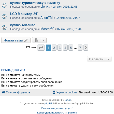
куплю туристическую палатку
blenka
Последнее сообщение
«
24 июн 2016, 21:06
LCD Монитор 24"
AlienTM
Последнее сообщение
«
22 июн 2016, 21:27
куплю топливо
Master50
Последнее сообщение
«
07 июн 2016, 21:44
Новая тема
Страница
1
из
7
1
2
3
4
5
7
След.
277 тем
…
Перейти
ПРАВА ДОСТУПА
Вы
не можете
начинать темы
Вы
не можете
отвечать на сообщения
Вы
не можете
редактировать свои сообщения
Вы
не можете
удалять свои сообщения
Список форумов
Удалить cookies
Часовой пояс:
UTC+03:00
Style developer by
forum
,
Создано на основе
phpBB
® Forum Software © phpBB Limited
Русская поддержка phpBB
Конфиденциальность
|
Правила