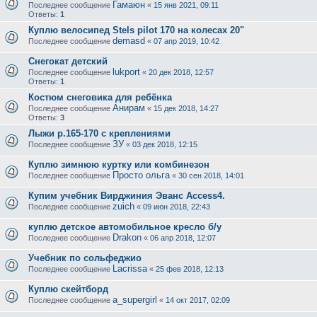
Гамаюн
Последнее сообщение
«
15 янв 2021, 09:11
Ответы:
1
Куплю велосипед Stels pilot 170 на колесах 20"
demasd
Последнее сообщение
«
07 апр 2019, 10:42
Снегокат детский
lukport
Последнее сообщение
«
20 дек 2018, 12:57
Ответы:
1
Костюм снеговика для ребёнка
Анирам
Последнее сообщение
«
15 дек 2018, 14:27
Ответы:
3
Лыжи р.165-170 с креплениями
ЗУ
Последнее сообщение
«
03 дек 2018, 12:15
Куплю зимнюю куртку или комбинезон
Просто ольга
Последнее сообщение
«
30 сен 2018, 14:01
Купим учебник Вирджиния Эванс Access4.
zuich
Последнее сообщение
«
09 июн 2018, 22:43
куплю детское автомобильное кресло б/у
Drakon
Последнее сообщение
«
06 апр 2018, 12:07
Учебник по сольфеджио
Lacrissa
Последнее сообщение
«
25 фев 2018, 12:13
Куплю скейтборд
a_supergirl
Последнее сообщение
«
14 окт 2017, 02:09