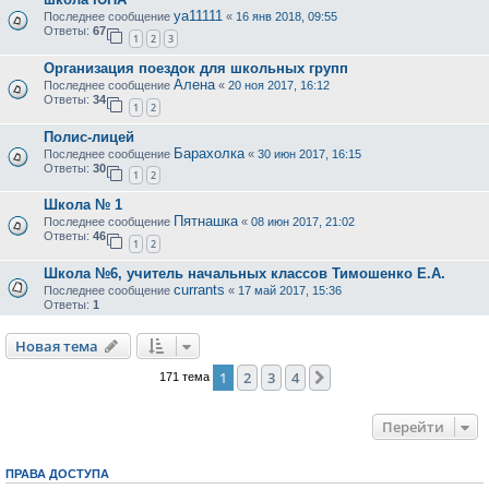
ya11111
Последнее сообщение
«
16 янв 2018, 09:55
Ответы:
67
1
2
3
Организация поездок для школьных групп
Алена
Последнее сообщение
«
20 ноя 2017, 16:12
Ответы:
34
1
2
Полис-лицей
Барахолка
Последнее сообщение
«
30 июн 2017, 16:15
Ответы:
30
1
2
Школа № 1
Пятнашка
Последнее сообщение
«
08 июн 2017, 21:02
Ответы:
46
1
2
Школа №6, учитель начальных классов Тимошенко Е.А.
currants
Последнее сообщение
«
17 май 2017, 15:36
Ответы:
1
Новая тема
1
2
3
4
След.
171 тема
Перейти
ПРАВА ДОСТУПА