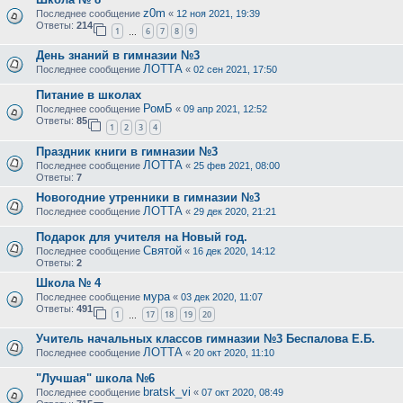
z0m
Последнее сообщение
«
12 ноя 2021, 19:39
Ответы:
214
1
6
7
8
9
…
День знаний в гимназии №3
ЛОТТА
Последнее сообщение
«
02 сен 2021, 17:50
Питание в школах
РомБ
Последнее сообщение
«
09 апр 2021, 12:52
Ответы:
85
1
2
3
4
Праздник книги в гимназии №3
ЛОТТА
Последнее сообщение
«
25 фев 2021, 08:00
Ответы:
7
Новогодние утренники в гимназии №3
ЛОТТА
Последнее сообщение
«
29 дек 2020, 21:21
Подарок для учителя на Новый год.
Святой
Последнее сообщение
«
16 дек 2020, 14:12
Ответы:
2
Школа № 4
мура
Последнее сообщение
«
03 дек 2020, 11:07
Ответы:
491
1
17
18
19
20
…
Учитель начальных классов гимназии №3 Беспалова Е.Б.
ЛОТТА
Последнее сообщение
«
20 окт 2020, 11:10
"Лучшая" школа №6
bratsk_vi
Последнее сообщение
«
07 окт 2020, 08:49