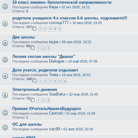
10 класс химико- биологической направленности
Кира
Последнее сообщение
«
02 окт 2018, 14:12
Ответы:
2
родители учащихся 4-х классов 6-й школы, подскажите!!!
солнце777
Последнее сообщение
«
16 июл 2018, 14:29
Ответы:
107
1
2
3
4
5
Две школы
мура
Последнее сообщение
«
06 июн 2018, 19:22
Ответы:
69
1
2
3
Летняя сессия школы "Диалог"
Dialogue
Последнее сообщение
«
16 май 2018, 07:36
Дети учатся, родители отдыхают
Тома
Последнее сообщение
«
19 апр 2018, 20:52
Ответы:
140
1
2
3
4
5
6
Электронный дневник
SaaBaka
Последнее сообщение
«
22 мар 2018, 11:45
Ответы:
72
1
2
3
Премия #УчительНашегоБудущего
Святой
Последнее сообщение
«
15 мар 2018, 21:48
Ответы:
1
ОС для школы
vac99
Последнее сообщение
«
01 фев 2018, 22:29
школа ЮНА