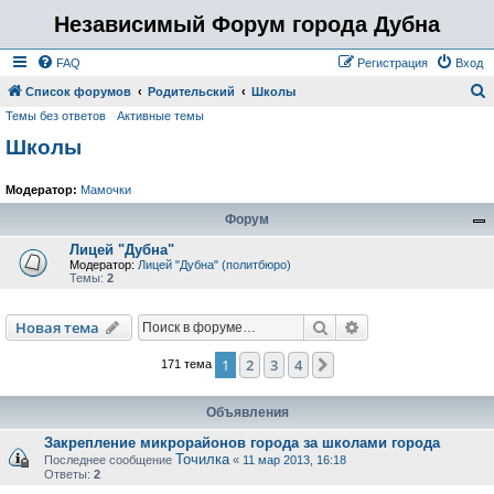
Независимый Форум города Дубна
FAQ
Регистрация
Вход
Список форумов
Родительский
Школы
Темы без ответов
Активные темы
о
Школы
и
с
Модератор:
Мамочки
к
Форум
Лицей "Дубна"
Модератор:
Лицей "Дубна" (политбюро)
Темы:
2
Поиск
Расширенный пои
Новая тема
1
2
3
4
След.
171 тема
Объявления
Закрепление микрорайонов города за школами города
Точилка
Последнее сообщение
«
11 мар 2013, 16:18
Ответы:
2