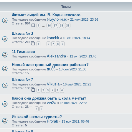
Темы
Физмат лицей им. В. Кадышевского
ЯБулочник
Последнее сообщение
«
21 июн 2026, 23:36
Ответы:
964
1
36
37
38
39
…
Школа № 3
ksnchk
Последнее сообщение
«
16 сен 2024, 18:14
Ответы:
216
1
6
7
8
9
…
11 Гимназия
Aleksandra
Последнее сообщение
«
12 окт 2023, 13:46
Новый электронный дневник работает?
tru65
Последнее сообщение
«
18 сен 2023, 21:36
Ответы:
15
Школа № 7
Vikusia
Последнее сообщение
«
16 май 2023, 22:21
Ответы:
136
1
2
3
4
5
6
Какой она должна быть школа мечты?
vvr2a
Последнее сообщение
«
15 ноя 2021, 22:38
Ответы:
33
1
2
Из какой школы туристы?
Prorab
Последнее сообщение
«
13 ноя 2021, 06:46
Ответы:
5
Школа № 8