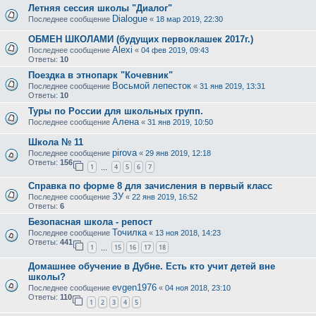
Летняя сессия школы "Диалог"
Dialogue
Последнее сообщение
«
18 мар 2019, 22:30
ОБМЕН ШКОЛАМИ (будущих первоклашек 2017г.)
Alexi
Последнее сообщение
«
04 фев 2019, 09:43
Ответы:
10
Поездка в этнопарк "Кочевник"
Восьмой лепесток
Последнее сообщение
«
31 янв 2019, 13:31
Ответы:
10
Туры по России для школьных групп.
Алена
Последнее сообщение
«
31 янв 2019, 10:50
Школа № 11
pirova
Последнее сообщение
«
29 янв 2019, 12:18
Ответы:
156
1
4
5
6
7
…
Справка по форме 8 для зачисления в первый класс
ЗУ
Последнее сообщение
«
22 янв 2019, 16:52
Ответы:
6
Безопасная школа - репост
Точилка
Последнее сообщение
«
13 ноя 2018, 14:23
Ответы:
441
1
15
16
17
18
…
Домашнее обучение в Дубне. Есть кто учит детей вне
школы?
evgen1976
Последнее сообщение
«
04 ноя 2018, 23:10
Ответы:
110
1
2
3
4
5