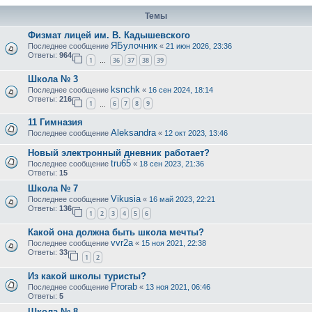
Темы
Физмат лицей им. В. Кадышевского
ЯБулочник
Последнее сообщение
«
21 июн 2026, 23:36
Ответы:
964
1
36
37
38
39
…
Школа № 3
ksnchk
Последнее сообщение
«
16 сен 2024, 18:14
Ответы:
216
1
6
7
8
9
…
11 Гимназия
Aleksandra
Последнее сообщение
«
12 окт 2023, 13:46
Новый электронный дневник работает?
tru65
Последнее сообщение
«
18 сен 2023, 21:36
Ответы:
15
Школа № 7
Vikusia
Последнее сообщение
«
16 май 2023, 22:21
Ответы:
136
1
2
3
4
5
6
Какой она должна быть школа мечты?
vvr2a
Последнее сообщение
«
15 ноя 2021, 22:38
Ответы:
33
1
2
Из какой школы туристы?
Prorab
Последнее сообщение
«
13 ноя 2021, 06:46
Ответы:
5
Школа № 8