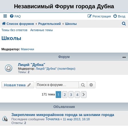
Независимый Форум города Дубна
FAQ
Регистрация
Вход
Список форумов
Родительский
Школы
Темы без ответов
Активные темы
о
Школы
и
с
Модератор:
Мамочки
к
Форум
Лицей "Дубна"
Модератор:
Лицей "Дубна" (политбюро)
Темы:
2
Поиск
Расширенный пои
Новая тема
1
2
3
4
След.
171 тема
Объявления
Закрепление микрорайонов города за школами города
Точилка
Последнее сообщение
«
11 мар 2013, 16:18
Ответы:
2