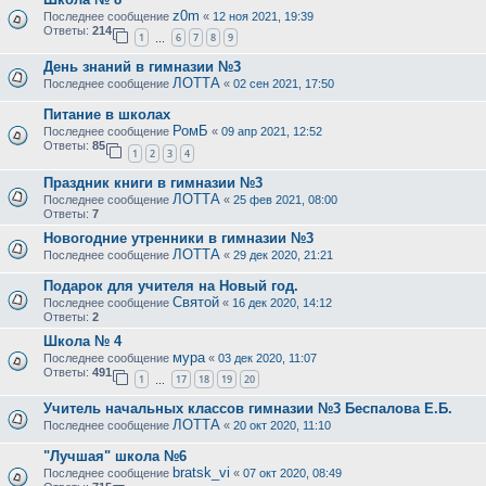
z0m
Последнее сообщение
«
12 ноя 2021, 19:39
Ответы:
214
1
6
7
8
9
…
День знаний в гимназии №3
ЛОТТА
Последнее сообщение
«
02 сен 2021, 17:50
Питание в школах
РомБ
Последнее сообщение
«
09 апр 2021, 12:52
Ответы:
85
1
2
3
4
Праздник книги в гимназии №3
ЛОТТА
Последнее сообщение
«
25 фев 2021, 08:00
Ответы:
7
Новогодние утренники в гимназии №3
ЛОТТА
Последнее сообщение
«
29 дек 2020, 21:21
Подарок для учителя на Новый год.
Святой
Последнее сообщение
«
16 дек 2020, 14:12
Ответы:
2
Школа № 4
мура
Последнее сообщение
«
03 дек 2020, 11:07
Ответы:
491
1
17
18
19
20
…
Учитель начальных классов гимназии №3 Беспалова Е.Б.
ЛОТТА
Последнее сообщение
«
20 окт 2020, 11:10
"Лучшая" школа №6
bratsk_vi
Последнее сообщение
«
07 окт 2020, 08:49