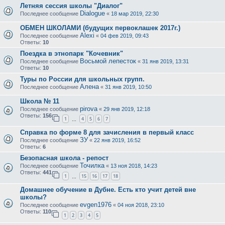
Летняя сессия школы "Диалог"
Dialogue
Последнее сообщение
«
18 мар 2019, 22:30
ОБМЕН ШКОЛАМИ (будущих первоклашек 2017г.)
Alexi
Последнее сообщение
«
04 фев 2019, 09:43
Ответы:
10
Поездка в этнопарк "Кочевник"
Восьмой лепесток
Последнее сообщение
«
31 янв 2019, 13:31
Ответы:
10
Туры по России для школьных групп.
Алена
Последнее сообщение
«
31 янв 2019, 10:50
Школа № 11
pirova
Последнее сообщение
«
29 янв 2019, 12:18
Ответы:
156
1
4
5
6
7
…
Справка по форме 8 для зачисления в первый класс
ЗУ
Последнее сообщение
«
22 янв 2019, 16:52
Ответы:
6
Безопасная школа - репост
Точилка
Последнее сообщение
«
13 ноя 2018, 14:23
Ответы:
441
1
15
16
17
18
…
Домашнее обучение в Дубне. Есть кто учит детей вне
школы?
evgen1976
Последнее сообщение
«
04 ноя 2018, 23:10
Ответы:
110
1
2
3
4
5