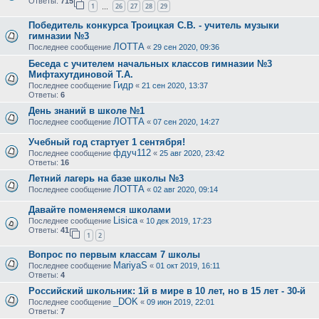
Ответы:
715
1
26
27
28
29
…
Победитель конкурса Троицкая С.В. - учитель музыки
гимназии №3
ЛОТТА
Последнее сообщение
«
29 сен 2020, 09:36
Беседа с учителем начальных классов гимназии №3
Мифтахутдиновой Т.А.
Гидр
Последнее сообщение
«
21 сен 2020, 13:37
Ответы:
6
День знаний в школе №1
ЛОТТА
Последнее сообщение
«
07 сен 2020, 14:27
Учебный год стартует 1 сентября!
фдуч112
Последнее сообщение
«
25 авг 2020, 23:42
Ответы:
16
Летний лагерь на базе школы №3
ЛОТТА
Последнее сообщение
«
02 авг 2020, 09:14
Давайте поменяемся школами
Lisica
Последнее сообщение
«
10 дек 2019, 17:23
Ответы:
41
1
2
Вопрос по первым классам 7 школы
MariyaS
Последнее сообщение
«
01 окт 2019, 16:11
Ответы:
4
Российский школьник: 1й в мире в 10 лет, но в 15 лет - 30-й
_DOK
Последнее сообщение
«
09 июн 2019, 22:01
Ответы:
7