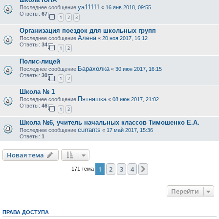
ya11111
Последнее сообщение
«
16 янв 2018, 09:55
Ответы:
67
1
2
3
Организация поездок для школьных групп
Алена
Последнее сообщение
«
20 ноя 2017, 16:12
Ответы:
34
1
2
Полис-лицей
Барахолка
Последнее сообщение
«
30 июн 2017, 16:15
Ответы:
30
1
2
Школа № 1
Пятнашка
Последнее сообщение
«
08 июн 2017, 21:02
Ответы:
46
1
2
Школа №6, учитель начальных классов Тимошенко Е.А.
currants
Последнее сообщение
«
17 май 2017, 15:36
Ответы:
1
Новая тема
1
2
3
4
След.
171 тема
Перейти
ПРАВА ДОСТУПА