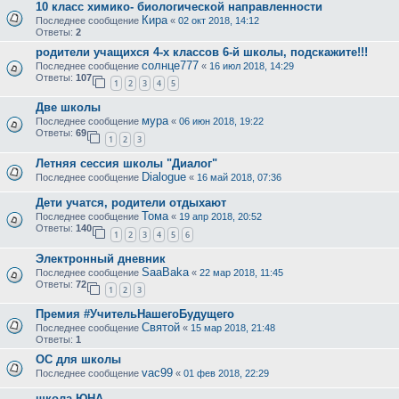
10 класс химико- биологической направленности
Кира
Последнее сообщение
«
02 окт 2018, 14:12
Ответы:
2
родители учащихся 4-х классов 6-й школы, подскажите!!!
солнце777
Последнее сообщение
«
16 июл 2018, 14:29
Ответы:
107
1
2
3
4
5
Две школы
мура
Последнее сообщение
«
06 июн 2018, 19:22
Ответы:
69
1
2
3
Летняя сессия школы "Диалог"
Dialogue
Последнее сообщение
«
16 май 2018, 07:36
Дети учатся, родители отдыхают
Тома
Последнее сообщение
«
19 апр 2018, 20:52
Ответы:
140
1
2
3
4
5
6
Электронный дневник
SaaBaka
Последнее сообщение
«
22 мар 2018, 11:45
Ответы:
72
1
2
3
Премия #УчительНашегоБудущего
Святой
Последнее сообщение
«
15 мар 2018, 21:48
Ответы:
1
ОС для школы
vac99
Последнее сообщение
«
01 фев 2018, 22:29
школа ЮНА