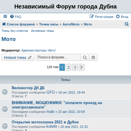
Независимый Форум города Дубна
FAQ
Регистрация
Вход
Список форумов
Точим лясы
Авто/Мото
Мото
Темы без ответов
Активные темы
о
Мото
и
с
Модератор:
Администраторы 'Авто'
к
Поиск
Расширенный пои
Новая тема
1
2
3
След.
129 тем
Темы
Веломотор Д4 Д6
GFO
Последнее сообщение
«
18 окт 2022, 18:44
Ответы:
7
ВНИМАНИЕ, МОШЕННИКИ: "оплатите проезд на
электросамокате"
mals
Последнее сообщение
«
23 авг 2022, 20:59
Ответы:
1
Открытие мотосезона 2021 в Дубне
kofefit
Последнее сообщение
«
20 апр 2021, 21:32
Ответы:
3