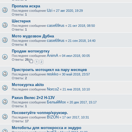
Пропала искра
Uzi
Последнее сообщение
«
27 авг 2020, 19:29
Ответы:
1
Шестерня
case69rus
Последнее сообщение
«
21 окт 2018, 08:50
Ответы:
1
Мото мудозвон Дубна
case69rus
Последнее сообщение
«
21 сен 2018, 14:40
Ответы:
6
Продам мотокуртку
AnimA
Последнее сообщение
«
04 июл 2018, 00:05
Ответы:
26
1
2
Пристроить мотоцикл на пару месяцев
reskko
Последнее сообщение
«
30 май 2018, 23:57
Ответы:
2
Мотокуртка akito
Norco2
Последнее сообщение
«
21 янв 2018, 10:10
Paxus Велес 2×2 H-13V
БелыйМох
Последнее сообщение
«
20 дек 2017, 15:17
Ответы:
1
Посоветуйте чоппер/круизер.
BIZON
Последнее сообщение
«
17 окт 2017, 10:31
Ответы:
17
Мотоботы для мотокросса и эндуро