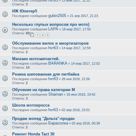
hvr63
Последнее сообщение
«
13 май 2017, 11:22
Ответы:
3
ИЖ Юпитер5
gubin2505
Последнее сообщение
«
21 апр 2017, 21:23
Несколько глупых вопросов про мото)
LAPA
Последнее сообщение
«
18 мар 2017, 17:55
Ответы:
60
1
2
3
Обслуживание вилок и амортизаторов
hvr63
Последнее сообщение
«
14 мар 2017, 12:59
Ответы:
2
Магазин мотозапчастей.
BARANKA
Последнее сообщение
«
14 мар 2017, 12:02
Ответы:
14
Резина шипованная для питбайка
hvr63
Последнее сообщение
«
28 ноя 2016, 21:56
Ответы:
2
Обучение на права категории М
Shaman
Последнее сообщение
«
16 июл 2016, 19:42
Ответы:
3
Школа мотокросса
hvr63
Последнее сообщение
«
02 апр 2016, 23:01
Продам мопед "Дельта"-продан
Барахолка
Последнее сообщение
«
02 апр 2016, 00:39
Ответы:
2
Ремонт Honda Tact 30