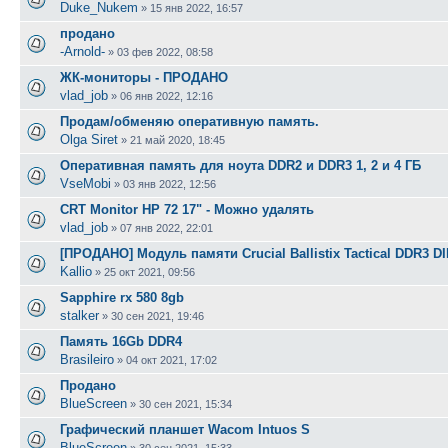
Duke_Nukem
»
15 янв 2022, 16:57
продано
-Arnold-
»
03 фев 2022, 08:58
ЖК-мониторы - ПРОДАНО
vlad_job
»
06 янв 2022, 12:16
Продам/обменяю оперативную память.
Olga Siret
»
21 май 2020, 18:45
Оперативная память для ноута DDR2 и DDR3 1, 2 и 4 ГБ
VseMobi
»
03 янв 2022, 12:56
CRT Monitor HP 72 17" - Можно удалять
vlad_job
»
07 янв 2022, 22:01
[ПРОДАНО] Модуль памяти Crucial Ballistix Tactical DDR3 DI
Kallio
»
25 окт 2021, 09:56
Sapphire rx 580 8gb
stalker
»
30 сен 2021, 19:46
Память 16Gb DDR4
Brasileiro
»
04 окт 2021, 17:02
Продано
BlueScreen
»
30 сен 2021, 15:34
Графический планшет Wacom Intuos S
BlueScreen
»
30 сен 2021, 15:33