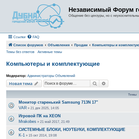
Независимый Форум г
Общение без цензуры, но с неукоснительн
Ссылки
FAQ
Список форумов
Объявления
Продам
Компьютеры и комплекту
Темы без ответов
Активные темы
Компьютеры и комплектующие
Модератор:
Администраторы Объявлений
Поиск
Расширенный п
Новая тема
Темы
Монитор старенький Samsung 713N 17"
VAR
»
21 дек 2025, 14:05
Игровой ПК на XEON
Mrakobes
»
21 май 2017, 21:49
СИСТЕМНЫЕ БЛОКИ, НОУТБУКИ, КОМПЛЕКТУЮЩИЕ
K-1
»
15 окт 2014, 19:08