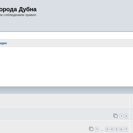
орода Дубна
ым соблюдением правил.
ющие
оиск
1
2
1
3
4
5
6
7
…