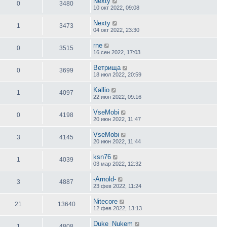
Nexty
0
3480
10 окт 2022, 09:08
Nexty
1
3473
04 окт 2022, 23:30
rne
0
3515
16 сен 2022, 17:03
Ветрища
0
3699
18 июл 2022, 20:59
Kallio
1
4097
22 июн 2022, 09:16
VseMobi
0
4198
20 июн 2022, 11:47
VseMobi
3
4145
20 июн 2022, 11:44
ksn76
1
4039
03 мар 2022, 12:32
-Arnold-
3
4887
23 фев 2022, 11:24
Nitecore
21
13640
12 фев 2022, 13:13
Duke_Nukem
1
4808