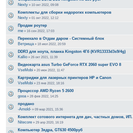
Nexty
»
10 окт 2022, 09:08
Комплекты для сборки недорогих компьютеров
Nexty
»
01 окт 2022, 12:12
Продам роутер
rne
»
16 сен 2022, 17:03
Переехало в Отдам даром - Системный блок
Ветрища
»
18 июл 2022, 20:59
DDR3 для ноута, планка Kingston 4Гб (KVR13333d3s9/4g)
Kallio
»
26 окт 2021, 11:39
Видеокарта asus Turbo GeForce RTX 2060 super EVO 8
VseMobi
»
20 июн 2022, 11:47
Картриджи для лазерных принтеров HP и Canon
VseMobi
»
23 янв 2022, 18:16
Процессор AMD Ryzen 5 2600
gooa
»
28 фев 2022, 14:25
продано
-Arnold-
»
09 мар 2021, 15:36
Комплект сотового интернета для дач, частных домов, ИП.
Nitecore
»
29 апр 2020, 16:19
Компьютер 3ядра, GT630 4500руб