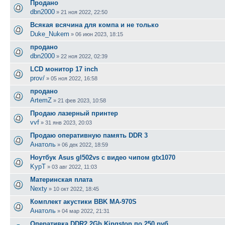
Продано
dbn2000
»
21 ноя 2022, 22:50
Всякая всячина для компа и не только
Duke_Nukem
»
06 июн 2023, 18:15
продано
dbn2000
»
22 ноя 2022, 02:39
LCD монитор 17 inch
prov/
»
05 ноя 2022, 16:58
продано
ArtemZ
»
21 фев 2023, 10:58
Продаю лазерный принтер
vvf
»
31 янв 2023, 20:03
Продаю оперативную память DDR 3
Анатоль
»
06 дек 2022, 18:59
Ноутбук Asus gl502vs с видео чипом gtx1070
KypT
»
03 авг 2022, 11:03
Материнская плата
Nexty
»
10 окт 2022, 18:45
Комплект акустики BBK MA-970S
Анатоль
»
04 мар 2022, 21:31
Оперативка DDR2 2Gb Kingston по 250 руб.