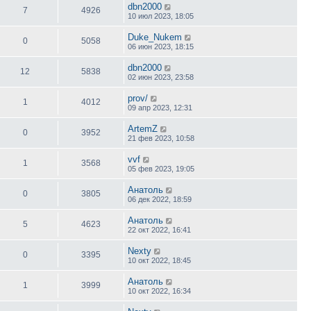
dbn2000
7
4926
10 июл 2023, 18:05
Duke_Nukem
0
5058
06 июн 2023, 18:15
dbn2000
12
5838
02 июн 2023, 23:58
prov/
1
4012
09 апр 2023, 12:31
ArtemZ
0
3952
21 фев 2023, 10:58
vvf
1
3568
05 фев 2023, 19:05
Анатоль
0
3805
06 дек 2022, 18:59
Анатоль
5
4623
22 окт 2022, 16:41
Nexty
0
3395
10 окт 2022, 18:45
Анатоль
1
3999
10 окт 2022, 16:34