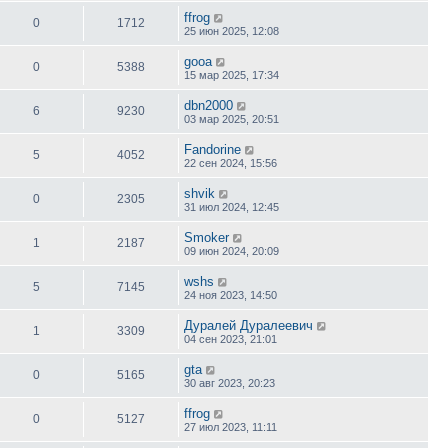
ffrog
0
1712
25 июн 2025, 12:08
gooa
0
5388
15 мар 2025, 17:34
dbn2000
6
9230
03 мар 2025, 20:51
Fandorine
5
4052
22 сен 2024, 15:56
shvik
0
2305
31 июл 2024, 12:45
Smoker
1
2187
09 июн 2024, 20:09
wshs
5
7145
24 ноя 2023, 14:50
Дуралей Дуралеевич
1
3309
04 сен 2023, 21:01
gta
0
5165
30 авг 2023, 20:23
ffrog
0
5127
27 июл 2023, 11:11