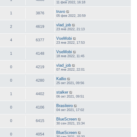
11 фев 2022, 16:18
truvo
1
3876
05 фев 2022, 20:59
vlad_job
2
4619
23 янв 2022, 21:13
VseMobi
4
6377
23 янв 2022, 17:53
VseMobi
1
4148
18 янв 2022, 11:45
vlad_job
0
4219
07 янв 2022, 22:01
Kallio
0
4280
25 окт 2021, 09:56
stalker
1
4402
06 окт 2021, 09:51
Brasileiro
0
4106
04 окт 2021, 17:02
BlueScreen
0
6415
30 сен 2021, 15:34
BlueScreen
0
4054
30 сен 2021, 15:33