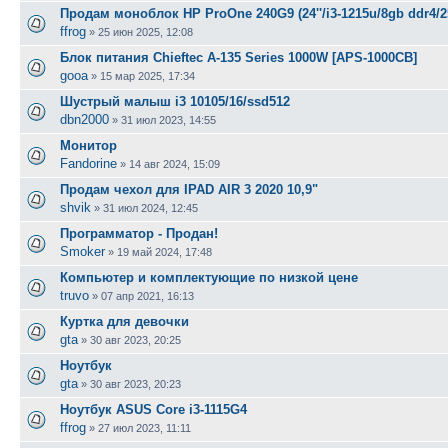
Продам моноблок HP ProOne 240G9 (24''/i3-1215u/8gb ddr4/2
ffrog
»
25 июн 2025, 12:08
Блок питания Chieftec A-135 Series 1000W [APS-1000CB]
gooa
»
15 мар 2025, 17:34
Шустрый малыш i3 10105/16/ssd512
dbn2000
»
31 июл 2023, 14:55
Монитор
Fandorine
»
14 авг 2024, 15:09
Продам чехол для IPAD AIR 3 2020 10,9"
shvik
»
31 июл 2024, 12:45
Программатор - Продан!
Smoker
»
19 май 2024, 17:48
Компьютер и комплектующие по низкой цене
truvo
»
07 апр 2021, 16:13
Куртка для девочки
gta
»
30 авг 2023, 20:25
Ноутбук
gta
»
30 авг 2023, 20:23
Ноутбук ASUS Core i3-1115G4
ffrog
»
27 июл 2023, 11:11