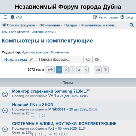
Независимый Форум города Дубна
FAQ
Регистрация
Вход
Список форумов
Объявления
Продам
Компьютеры и комплектующие
Темы без ответов
Активные темы
о
Компьютеры и комплектующие
и
с
Модератор:
Администраторы Объявлений
к
Поиск
Расширенный пои
Новая тема
Страница
1
из
24
1
2
3
4
5
24
След.
1072 темы
…
Темы
Монитор старенький Samsung 713N 17"
VAR
Последнее сообщение
«
21 дек 2025, 14:05
Игровой ПК на XEON
Mrakobes
Последнее сообщение
«
20 дек 2025, 23:36
Ответы:
28
1
2
СИСТЕМНЫЕ БЛОКИ, НОУТБУКИ, КОМПЛЕКТУЮЩИЕ
K-1
Последнее сообщение
«
06 июл 2025, 11:34
Ответы:
165
1
4
5
6
7
…