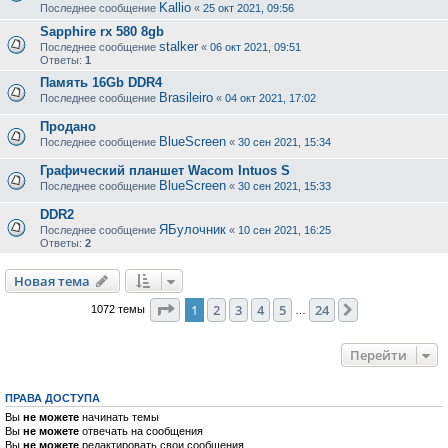
Kallio
Последнее сообщение
«
25 окт 2021, 09:56
Sapphire rx 580 8gb
stalker
Последнее сообщение
«
06 окт 2021, 09:51
Ответы:
1
Память 16Gb DDR4
Brasileiro
Последнее сообщение
«
04 окт 2021, 17:02
Продано
BlueScreen
Последнее сообщение
«
30 сен 2021, 15:34
Графический планшет Wacom Intuos S
BlueScreen
Последнее сообщение
«
30 сен 2021, 15:33
DDR2
ЯБулочник
Последнее сообщение
«
10 сен 2021, 16:25
Ответы:
2
Новая тема
Страница
1
из
24
1
2
3
4
5
24
След.
1072 темы
…
Перейти
ПРАВА ДОСТУПА
Вы
не можете
начинать темы
Вы
не можете
отвечать на сообщения
Вы
не можете
редактировать свои сообщения