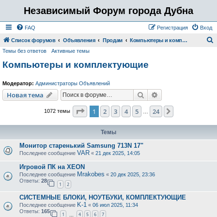
Независимый Форум города Дубна
FAQ
Регистрация
Вход
Список форумов
Объявления
Продам
Компьютеры и комплектующие
Темы без ответов
Активные темы
о
Компьютеры и комплектующие
и
с
Модератор:
Администраторы Объявлений
к
Поиск
Расширенный пои
Новая тема
Страница
1
из
24
1
2
3
4
5
24
След.
1072 темы
…
Темы
Монитор старенький Samsung 713N 17"
VAR
Последнее сообщение
«
21 дек 2025, 14:05
Игровой ПК на XEON
Mrakobes
Последнее сообщение
«
20 дек 2025, 23:36
Ответы:
28
1
2
СИСТЕМНЫЕ БЛОКИ, НОУТБУКИ, КОМПЛЕКТУЮЩИЕ
K-1
Последнее сообщение
«
06 июл 2025, 11:34
Ответы:
165
1
4
5
6
7
…