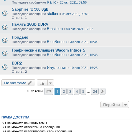
Kallio
Последнее сообщение
«
25 окт 2021, 09:56
Sapphire rx 580 8gb
stalker
Последнее сообщение
«
06 окт 2021, 09:51
Ответы:
1
Память 16Gb DDR4
Brasileiro
Последнее сообщение
«
04 окт 2021, 17:02
Продано
BlueScreen
Последнее сообщение
«
30 сен 2021, 15:34
Графический планшет Wacom Intuos S
BlueScreen
Последнее сообщение
«
30 сен 2021, 15:33
DDR2
ЯБулочник
Последнее сообщение
«
10 сен 2021, 16:25
Ответы:
2
Новая тема
Страница
1
из
24
1
2
3
4
5
24
След.
1072 темы
…
Перейти
ПРАВА ДОСТУПА
Вы
не можете
начинать темы
Вы
не можете
отвечать на сообщения
Вы
не можете
редактировать свои сообщения