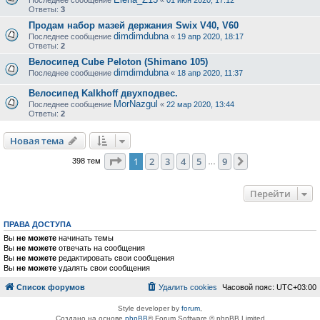
Последнее сообщение
«
01 июн 2020, 17:12
Ответы:
3
Продам набор мазей держания Swix V40, V60
dimdimdubna
Последнее сообщение
«
19 апр 2020, 18:17
Ответы:
2
Велосипед Cube Peloton (Shimano 105)
dimdimdubna
Последнее сообщение
«
18 апр 2020, 11:37
Велосипед Kalkhoff двухподвес.
MorNazgul
Последнее сообщение
«
22 мар 2020, 13:44
Ответы:
2
Новая тема
Страница
1
из
9
1
2
3
4
5
9
След.
398 тем
…
Перейти
ПРАВА ДОСТУПА
Вы
не можете
начинать темы
Вы
не можете
отвечать на сообщения
Вы
не можете
редактировать свои сообщения
Вы
не можете
удалять свои сообщения
Список форумов
Удалить cookies
Часовой пояс:
UTC+03:00
Style developer by
forum
,
Создано на основе
phpBB
® Forum Software © phpBB Limited