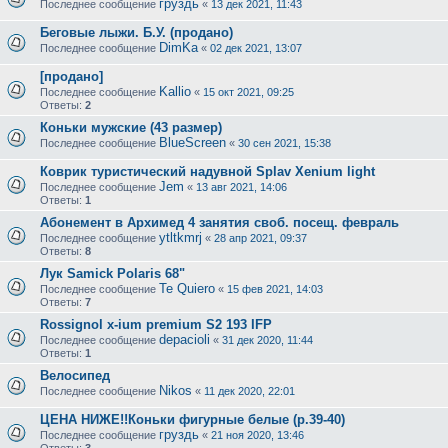
груздь
Последнее сообщение
«
13 дек 2021, 11:43
Беговые лыжи. Б.У. (продано)
DimKa
Последнее сообщение
«
02 дек 2021, 13:07
[продано]
Kallio
Последнее сообщение
«
15 окт 2021, 09:25
Ответы:
2
Коньки мужские (43 размер)
BlueScreen
Последнее сообщение
«
30 сен 2021, 15:38
Коврик туристический надувной Splav Xenium light
Jem
Последнее сообщение
«
13 авг 2021, 14:06
Ответы:
1
Абонемент в Архимед 4 занятия своб. посещ. февраль
ytltkmrj
Последнее сообщение
«
28 апр 2021, 09:37
Ответы:
8
Лук Samick Polaris 68"
Te Quiero
Последнее сообщение
«
15 фев 2021, 14:03
Ответы:
7
Rossignol x-ium premium S2 193 IFP
depacioli
Последнее сообщение
«
31 дек 2020, 11:44
Ответы:
1
Велосипед
Nikos
Последнее сообщение
«
11 дек 2020, 22:01
ЦЕНА НИЖЕ!!Коньки фигурные белые (р.39-40)
груздь
Последнее сообщение
«
21 ноя 2020, 13:46