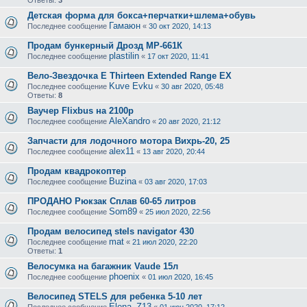
Ответы:
3
Детская форма для бокса+перчатки+шлема+обувь
Гамаюн
Последнее сообщение
«
30 окт 2020, 14:13
Продам бункерный Дрозд МР-661К
plastilin
Последнее сообщение
«
17 окт 2020, 11:41
Вело-Звездочка E Thirteen Extended Range EX
Kuve Evku
Последнее сообщение
«
30 авг 2020, 05:48
Ответы:
8
Ваучер Flixbus на 2100р
AleXandro
Последнее сообщение
«
20 авг 2020, 21:12
Запчасти для лодочного мотора Вихрь-20, 25
alex11
Последнее сообщение
«
13 авг 2020, 20:44
Продам квадрокоптер
Buzina
Последнее сообщение
«
03 авг 2020, 17:03
ПРОДАНО Рюкзак Сплав 60-65 литров
Som89
Последнее сообщение
«
25 июл 2020, 22:56
Продам велосипед stels navigator 430
mat
Последнее сообщение
«
21 июл 2020, 22:20
Ответы:
1
Велосумка на багажник Vaude 15л
phoenix
Последнее сообщение
«
01 июл 2020, 16:45
Велосипед STELS для ребенка 5-10 лет
Elena_Z13