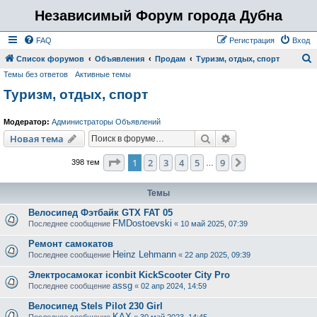
Независимый Форум города Дубна
FAQ
Регистрация
Вход
Список форумов
Объявления
Продам
Туризм, отдых, спорт
Темы без ответов
Активные темы
о
Туризм, отдых, спорт
и
с
Модератор:
Администраторы Объявлений
к
Поиск
Расширенный пои
Новая тема
Страница
1
из
9
1
2
3
4
5
9
След.
398 тем
…
Темы
Велосипед Фэтбайк GTX FAT 05
FMDostoevski
Последнее сообщение
«
10 май 2025, 07:39
Ремонт самокатов
Heinz Lehmann
Последнее сообщение
«
22 апр 2025, 09:39
Электросамокат iconbit KickScooter City Pro
assg
Последнее сообщение
«
02 апр 2024, 14:59
Велосипед Stels Pilot 230 Girl
KAX