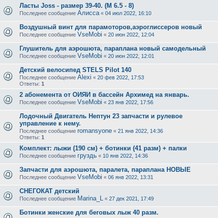
Ласты Joss - размер 39-40. (М 6.5 - 8)
Алисса
Последнее сообщение
«
04 июл 2022, 16:10
Воздушный винт для парамоторов,аэроглиссеров новый
VseMobi
Последнее сообщение
«
20 июн 2022, 12:04
Глушитель для аэрошюта, параплана новый самодельный
VseMobi
Последнее сообщение
«
20 июн 2022, 12:01
Детский велосипед STELS Pilot 140
Alexi
Последнее сообщение
«
20 фев 2022, 17:53
Ответы:
1
2 абонемента от ОИЯИ в бассейн Архимед на январь.
VseMobi
Последнее сообщение
«
23 янв 2022, 17:56
Лодочный Двигатель Нептун 23 запчасти и рулевое
управление к нему.
romansyone
Последнее сообщение
«
21 янв 2022, 14:36
Ответы:
1
Комплект: лыжи (190 см) + ботинки (41 разм) + палки
груздь
Последнее сообщение
«
10 янв 2022, 14:36
Запчасти для аэрошюта, паралета, параплана НОВЫЕ
VseMobi
Последнее сообщение
«
06 янв 2022, 13:31
СНЕГОКАТ детский
Marina_L
Последнее сообщение
«
27 дек 2021, 17:49
Ботинки женские для беговых лыж 40 разм.