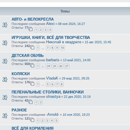
Темы
АВТО- и ВЕЛОКРЕСЛА
Alexi
Последнее сообщение
«
08 ноя 2024, 16:27
Ответы:
77
1
2
3
4
ИГРУШКИ, КНИГИ, ВСЁ ДЛЯ ТВОРЧЕСТВА
Николай в квадрате
Последнее сообщение
«
15 авг 2023, 15:45
Ответы:
242
1
7
8
9
10
…
ДЕТСКАЯ ОБУВЬ
barbaris
Последнее сообщение
«
13 май 2021, 14:05
Ответы:
650
1
24
25
26
27
…
КОЛЯСКИ
VladaK
Последнее сообщение
«
29 мар 2021, 09:25
Ответы:
176
1
5
6
7
8
…
ПЕЛЕНАЛЬНЫЕ СТОЛИКИ, ВАННОЧКИ
slnastya
Последнее сообщение
«
22 дек 2020, 15:19
Ответы:
42
1
2
РАЗНОЕ
-Arnold-
Последнее сообщение
«
10 ноя 2020, 19:23
Ответы:
121
1
2
3
4
5
ВСЁ ДЛЯ КОРМЛЕНИЯ