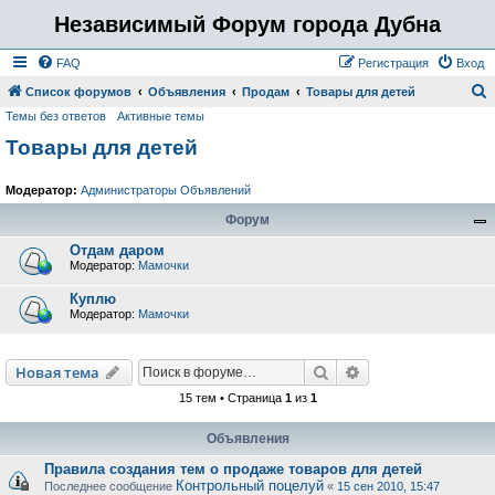
Независимый Форум города Дубна
FAQ
Регистрация
Вход
Список форумов
Объявления
Продам
Товары для детей
Темы без ответов
Активные темы
о
Товары для детей
и
с
Модератор:
Администраторы Объявлений
к
Форум
Отдам даром
Модератор:
Мамочки
Куплю
Модератор:
Мамочки
Поиск
Расширенный пои
Новая тема
15 тем • Страница
1
из
1
Объявления
Правила создания тем о продаже товаров для детей
Контрольный поцелуй
Последнее сообщение
«
15 сен 2010, 15:47