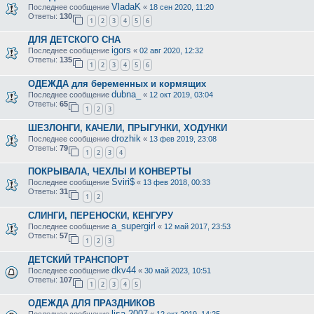
VladaK
Последнее сообщение
«
18 сен 2020, 11:20
Ответы:
130
1
2
3
4
5
6
ДЛЯ ДЕТСКОГО СНА
igors
Последнее сообщение
«
02 авг 2020, 12:32
Ответы:
135
1
2
3
4
5
6
ОДЕЖДА для беременных и кормящих
dubna_
Последнее сообщение
«
12 окт 2019, 03:04
Ответы:
65
1
2
3
ШЕЗЛОНГИ, КАЧЕЛИ, ПРЫГУНКИ, ХОДУНКИ
drozhik
Последнее сообщение
«
13 фев 2019, 23:08
Ответы:
79
1
2
3
4
ПОКРЫВАЛА, ЧЕХЛЫ И КОНВЕРТЫ
Sviri$
Последнее сообщение
«
13 фев 2018, 00:33
Ответы:
31
1
2
СЛИНГИ, ПЕРЕНОСКИ, КЕНГУРУ
a_supergirl
Последнее сообщение
«
12 май 2017, 23:53
Ответы:
57
1
2
3
ДЕТСКИЙ ТРАНСПОРТ
dkv44
Последнее сообщение
«
30 май 2023, 10:51
Ответы:
107
1
2
3
4
5
ОДЕЖДА ДЛЯ ПРАЗДНИКОВ
lisa-2007