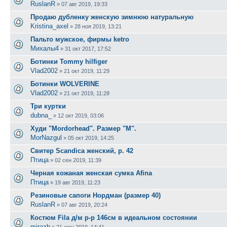
RuslanR
»
07 авг 2019, 19:33
Продаю дубленку женскую зимнюю натуральную
Kristina_axel
»
28 ноя 2019, 13:21
Пальто мужское, фирмы ketro
Михалы4
»
31 окт 2017, 17:52
Ботинки Tommy hilfiger
Vlad2002
»
21 окт 2019, 11:29
Ботинки WOLVERINE
Vlad2002
»
21 окт 2019, 11:28
Три куртки
dubna_
»
12 окт 2019, 03:06
Худи "Mordorhead". Размер "М".
MorNazgul
»
05 окт 2019, 14:25
Свитер Scandica женский, р. 42
Птица
»
02 сен 2019, 11:39
Черная кожаная женская сумка Afina
Птица
»
19 авг 2019, 11:23
Резиновые сапоги Нордман (размер 40)
RuslanR
»
07 авг 2019, 20:24
Костюм Fila д/м р-р 146см в идеальном состоянии
mirazh
»
21 июн 2019, 14:41