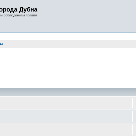
орода Дубна
ым соблюдением правил.
ры
оиск