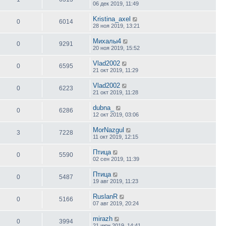
06 дек 2019, 11:49
Kristina_axel
0
6014
28 ноя 2019, 13:21
Михалы4
0
9291
20 ноя 2019, 15:52
Vlad2002
0
6595
21 окт 2019, 11:29
Vlad2002
0
6223
21 окт 2019, 11:28
dubna_
0
6286
12 окт 2019, 03:06
MorNazgul
3
7228
11 окт 2019, 12:15
Птица
0
5590
02 сен 2019, 11:39
Птица
0
5487
19 авг 2019, 11:23
RuslanR
0
5166
07 авг 2019, 20:24
mirazh
0
3994
21 июн 2019, 14:41