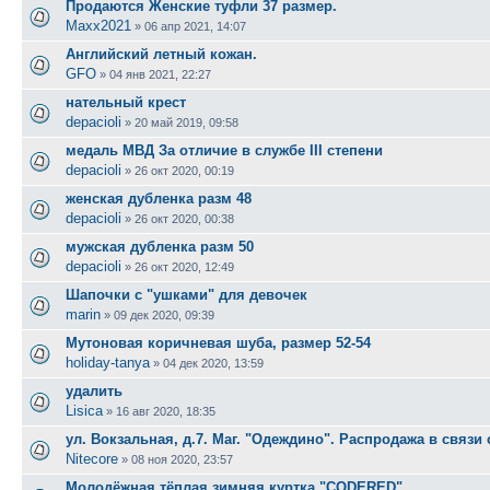
Продаются Женские туфли 37 размер.
Maxx2021
»
06 апр 2021, 14:07
Английский летный кожан.
GFO
»
04 янв 2021, 22:27
нательный крест
depacioli
»
20 май 2019, 09:58
медаль МВД За отличие в службе III степени
depacioli
»
26 окт 2020, 00:19
женская дубленка разм 48
depacioli
»
26 окт 2020, 00:38
мужская дубленка разм 50
depacioli
»
26 окт 2020, 12:49
Шапочки с "ушками" для девочек
marin
»
09 дек 2020, 09:39
Мутоновая коричневая шуба, размер 52-54
holiday-tanya
»
04 дек 2020, 13:59
удалить
Lisica
»
16 авг 2020, 18:35
ул. Вокзальная, д.7. Маг. "Одеждино". Распродажа в связи
Nitecore
»
08 ноя 2020, 23:57
Молодёжная тёплая зимняя куртка "CODERED"