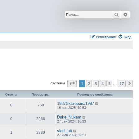
Поиск
Расш
Регистрация
Вход
Страница
1
из
17
1
2
3
4
5
17
Сл
732 темы
…
Ответы
Просмотры
Последнее сообщение
1987Екатерина1987
0
760
16 ноя 2025, 19:53
Duke_Nukem
0
2966
27 сен 2024, 18:33
vlad_job
1
3880
27 июн 2024, 11:37