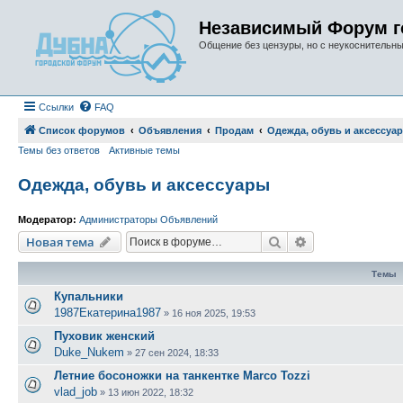
Независимый Форум г
Общение без цензуры, но с неукоснительн
Ссылки
FAQ
Список форумов
Объявления
Продам
Одежда, обувь и аксессуа
Темы без ответов
Активные темы
Одежда, обувь и аксессуары
Модератор:
Администраторы Объявлений
Поиск
Расширенный п
Новая тема
Темы
Купальники
1987Екатерина1987
»
16 ноя 2025, 19:53
Пуховик женский
Duke_Nukem
»
27 сен 2024, 18:33
Летние босоножки на танкентке Marco Tozzi
vlad_job
»
13 июн 2022, 18:32