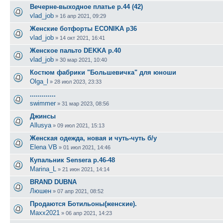
Вечерне-выходное платье р.44 (42)
vlad_job
»
16 апр 2021, 09:29
Женские ботфорты ECONIKA р36
vlad_job
»
14 окт 2021, 16:41
Женское пальто DEKKA р.40
vlad_job
»
30 мар 2021, 10:40
Костюм фабрики "Большевичка" для юноши
Olga_l
»
28 июл 2023, 23:33
.............
swimmer
»
31 мар 2023, 08:56
Джинсы
Allusya
»
09 июл 2021, 15:13
Женская одежда, новая и чуть-чуть б/у
Elena VB
»
01 июл 2021, 14:46
Купальник Senserа р.46-48
Marina_L
»
21 июн 2021, 14:14
BRAND DUBNA
Люшен
»
07 апр 2021, 08:52
Продаются Ботильоны(женские).
Maxx2021
»
06 апр 2021, 14:23