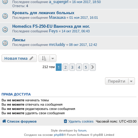
a_supergirl
Последнее сообщение
«
16 ноя 2017, 18:50
Ответы:
4
Кровать для лежачих больных
Макашка
Последнее сообщение
«
01 ноя 2017, 16:01
Homedics FS-250-EU Ванночка для ног.
Feys
Последнее сообщение
«
14 окт 2017, 06:43
Линзы
mrcluddy
Последнее сообщение
«
08 окт 2017, 12:42
Новая тема
1
2
3
4
5
След.
212 тем
Перейти
ПРАВА ДОСТУПА
Вы
не можете
начинать темы
Вы
не можете
отвечать на сообщения
Вы
не можете
редактировать свои сообщения
Вы
не можете
удалять свои сообщения
Список форумов
Удалить cookies
Часовой пояс:
UTC+03:00
Style developer by
forum
,
Создано на основе
phpBB
® Forum Software © phpBB Limited