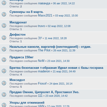
лаванда
Последнее сообщение
«
06 авг 2022, 14:22
Ответы:
2
Сувениры на 8 марта.
Maxx2021
Последнее сообщение
«
03 мар 2022, 15:00
Милдронат
truvo
Последнее сообщение
«
02 мар 2022, 12:08
Ответы:
1
Дюфастон
ЗУ
Последнее сообщение
«
11 янв 2022, 18:28
Ответы:
1
Назальные канюли, варгатеф (нинтенданиб) - отдам.
The Pilot
Последнее сообщение
«
26 ноя 2021, 11:39
Прадакса 150мг
NvM
Последнее сообщение
«
23 ноя 2021, 14:30
Бритва безопасная т-образная Идеал новая с базы госхрана
maderon
Последнее сообщение
«
21 мар 2021, 04:49
Ответы:
4
Мексидол
Fiosof
Последнее сообщение
«
24 фев 2021, 16:14
Ответы:
5
Продаю Омник, Ципролет А, Простамол Уно.
111
Последнее сообщение
«
23 ноя 2020, 14:42
Упоры для отжиманий
VAN
Последнее сообщение
«
12 сен 2020, 12:29