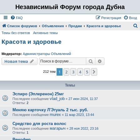
Независимый Форум города Дубна
FAQ
Регистрация
Вход
Список форумов
Объявления
Продам
Красота и здоровье
Темы без ответов
Активные темы
о
Красота и здоровье
и
с
Модератор:
Администраторы Объявлений
к
Поиск
Расширенный пои
Новая тема
1
2
3
4
5
След.
212 тем
Темы
Эспиро (Эплеренон) 25мг
vlad_job
Последнее сообщение
«
27 июн 2024, 11:37
Ответы:
2
Меняю карточку Л'Этуаль 2 тыс. руб.
murex
Последнее сообщение
«
11 мар 2023, 13:44
Средство для роста волос
магарыч
Последнее сообщение
«
28 ноя 2022, 23:16
Ответы:
1
Венофер