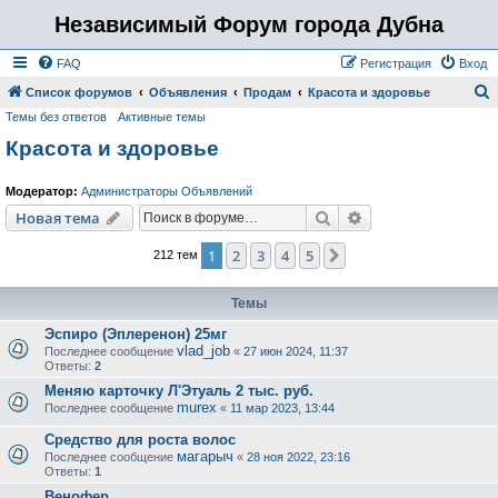
Независимый Форум города Дубна
FAQ
Регистрация
Вход
Список форумов
Объявления
Продам
Красота и здоровье
Темы без ответов
Активные темы
о
Красота и здоровье
и
с
Модератор:
Администраторы Объявлений
к
Поиск
Расширенный пои
Новая тема
1
2
3
4
5
След.
212 тем
Темы
Эспиро (Эплеренон) 25мг
vlad_job
Последнее сообщение
«
27 июн 2024, 11:37
Ответы:
2
Меняю карточку Л'Этуаль 2 тыс. руб.
murex
Последнее сообщение
«
11 мар 2023, 13:44
Средство для роста волос
магарыч
Последнее сообщение
«
28 ноя 2022, 23:16
Ответы:
1
Венофер