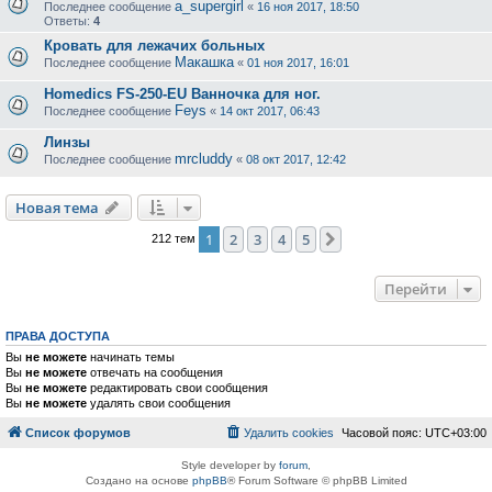
a_supergirl
Последнее сообщение
«
16 ноя 2017, 18:50
Ответы:
4
Кровать для лежачих больных
Макашка
Последнее сообщение
«
01 ноя 2017, 16:01
Homedics FS-250-EU Ванночка для ног.
Feys
Последнее сообщение
«
14 окт 2017, 06:43
Линзы
mrcluddy
Последнее сообщение
«
08 окт 2017, 12:42
Новая тема
1
2
3
4
5
След.
212 тем
Перейти
ПРАВА ДОСТУПА
Вы
не можете
начинать темы
Вы
не можете
отвечать на сообщения
Вы
не можете
редактировать свои сообщения
Вы
не можете
удалять свои сообщения
Список форумов
Удалить cookies
Часовой пояс:
UTC+03:00
Style developer by
forum
,
Создано на основе
phpBB
® Forum Software © phpBB Limited