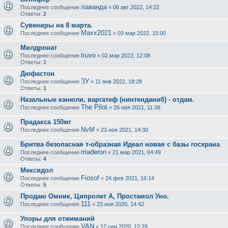
лаванда
Последнее сообщение
«
06 авг 2022, 14:22
Ответы:
2
Сувениры на 8 марта.
Maxx2021
Последнее сообщение
«
03 мар 2022, 15:00
Милдронат
truvo
Последнее сообщение
«
02 мар 2022, 12:08
Ответы:
1
Дюфастон
ЗУ
Последнее сообщение
«
11 янв 2022, 18:28
Ответы:
1
Назальные канюли, варгатеф (нинтенданиб) - отдам.
The Pilot
Последнее сообщение
«
26 ноя 2021, 11:39
Прадакса 150мг
NvM
Последнее сообщение
«
23 ноя 2021, 14:30
Бритва безопасная т-образная Идеал новая с базы госхрана
maderon
Последнее сообщение
«
21 мар 2021, 04:49
Ответы:
4
Мексидол
Fiosof
Последнее сообщение
«
24 фев 2021, 16:14
Ответы:
5
Продаю Омник, Ципролет А, Простамол Уно.
111
Последнее сообщение
«
23 ноя 2020, 14:42
Упоры для отжиманий
VAN
Последнее сообщение
«
12 сен 2020, 12:29