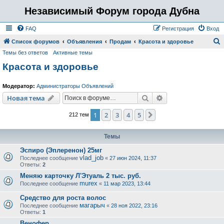
Независимый Форум города Дубна
FAQ
Регистрация
Вход
Список форумов
Объявления
Продам
Красота и здоровье
Темы без ответов
Активные темы
о
Красота и здоровье
и
с
Модератор:
Администраторы Объявлений
к
Поиск
Расширенный пои
Новая тема
1
2
3
4
5
След.
212 тем
Темы
Эспиро (Эплеренон) 25мг
vlad_job
Последнее сообщение
«
27 июн 2024, 11:37
Ответы:
2
Меняю карточку Л'Этуаль 2 тыс. руб.
murex
Последнее сообщение
«
11 мар 2023, 13:44
Средство для роста волос
магарыч
Последнее сообщение
«
28 ноя 2022, 23:16
Ответы:
1
Венофер