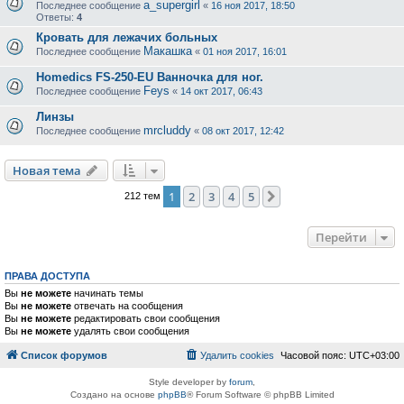
a_supergirl
Последнее сообщение
«
16 ноя 2017, 18:50
Ответы:
4
Кровать для лежачих больных
Макашка
Последнее сообщение
«
01 ноя 2017, 16:01
Homedics FS-250-EU Ванночка для ног.
Feys
Последнее сообщение
«
14 окт 2017, 06:43
Линзы
mrcluddy
Последнее сообщение
«
08 окт 2017, 12:42
Новая тема
1
2
3
4
5
След.
212 тем
Перейти
ПРАВА ДОСТУПА
Вы
не можете
начинать темы
Вы
не можете
отвечать на сообщения
Вы
не можете
редактировать свои сообщения
Вы
не можете
удалять свои сообщения
Список форумов
Удалить cookies
Часовой пояс:
UTC+03:00
Style developer by
forum
,
Создано на основе
phpBB
® Forum Software © phpBB Limited