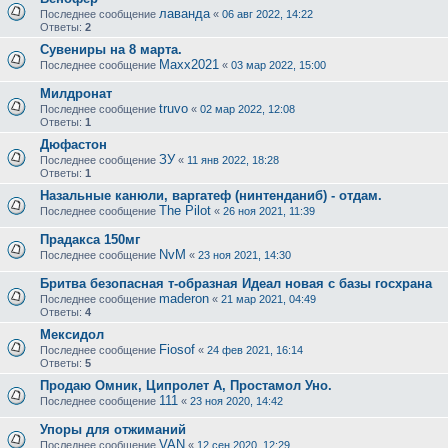
лаванда
Последнее сообщение
«
06 авг 2022, 14:22
Ответы:
2
Сувениры на 8 марта.
Maxx2021
Последнее сообщение
«
03 мар 2022, 15:00
Милдронат
truvo
Последнее сообщение
«
02 мар 2022, 12:08
Ответы:
1
Дюфастон
ЗУ
Последнее сообщение
«
11 янв 2022, 18:28
Ответы:
1
Назальные канюли, варгатеф (нинтенданиб) - отдам.
The Pilot
Последнее сообщение
«
26 ноя 2021, 11:39
Прадакса 150мг
NvM
Последнее сообщение
«
23 ноя 2021, 14:30
Бритва безопасная т-образная Идеал новая с базы госхрана
maderon
Последнее сообщение
«
21 мар 2021, 04:49
Ответы:
4
Мексидол
Fiosof
Последнее сообщение
«
24 фев 2021, 16:14
Ответы:
5
Продаю Омник, Ципролет А, Простамол Уно.
111
Последнее сообщение
«
23 ноя 2020, 14:42
Упоры для отжиманий
VAN
Последнее сообщение
«
12 сен 2020, 12:29