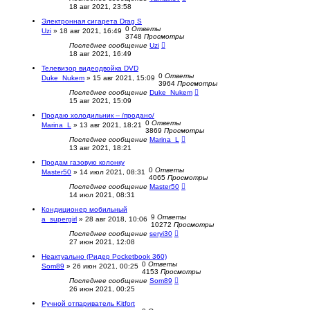
18 авг 2021, 23:58
Электронная сигарета Drag S
0
Ответы
Uzi
»
18 авг 2021, 16:49
3748
Просмотры
Последнее сообщение
Uzi
18 авг 2021, 16:49
Телевизор видеодвойка DVD
0
Ответы
Duke_Nukem
»
15 авг 2021, 15:09
3964
Просмотры
Последнее сообщение
Duke_Nukem
15 авг 2021, 15:09
Продаю холодильник -- /продано/
0
Ответы
Marina_L
»
13 авг 2021, 18:21
3869
Просмотры
Последнее сообщение
Marina_L
13 авг 2021, 18:21
Продам газовую колонку
0
Ответы
Master50
»
14 июл 2021, 08:31
4065
Просмотры
Последнее сообщение
Master50
14 июл 2021, 08:31
Кондиционер мобильный
9
Ответы
a_supergirl
»
28 авг 2018, 10:06
10272
Просмотры
Последнее сообщение
seryi30
27 июн 2021, 12:08
Неактуально (Ридер Pocketbook 360)
0
Ответы
Som89
»
26 июн 2021, 00:25
4153
Просмотры
Последнее сообщение
Som89
26 июн 2021, 00:25
Ручной отпариватель Kitfort