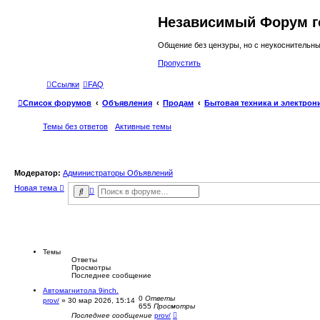
Независимый Форум г
Общение без цензуры, но с неукоснительн
Пропустить
Ссылки
FAQ
Список форумов
Объявления
Продам
Бытовая техника и электрон
Темы без ответов
Активные темы
Модератор:
Администраторы Объявлений
Новая тема
Р
П
а
о
с
и
ш
с
и
к
р
е
н
Темы
н
Ответы
ы
Просмотры
й
Последнее сообщение
п
Автомагнитола 9inch.
о
0
Ответы
и
prov/
»
30 мар 2026, 15:14
655
Просмотры
с
Последнее сообщение
prov/
к