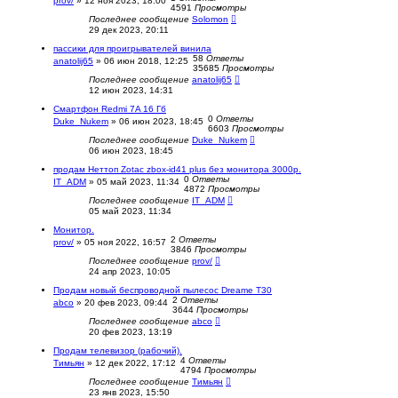
prov/
»
12 ноя 2023, 18:00
4591
Просмотры
Последнее сообщение
Solomon
29 дек 2023, 20:11
пассики для проигрывателей винила
58
Ответы
anatolij65
»
06 июн 2018, 12:25
35685
Просмотры
Последнее сообщение
anatolij65
12 июн 2023, 14:31
Смартфон Redmi 7A 16 Гб
0
Ответы
Duke_Nukem
»
06 июн 2023, 18:45
6603
Просмотры
Последнее сообщение
Duke_Nukem
06 июн 2023, 18:45
продам Неттоп Zotac zbox-id41 plus без монитора 3000р.
0
Ответы
IT_ADM
»
05 май 2023, 11:34
4872
Просмотры
Последнее сообщение
IT_ADM
05 май 2023, 11:34
Монитор.
2
Ответы
prov/
»
05 ноя 2022, 16:57
3846
Просмотры
Последнее сообщение
prov/
24 апр 2023, 10:05
Продам новый беспроводной пылесос Dreame T30
2
Ответы
abco
»
20 фев 2023, 09:44
3644
Просмотры
Последнее сообщение
abco
20 фев 2023, 13:19
Продам телевизор (рабочий).
4
Ответы
Тимьян
»
12 дек 2022, 17:12
4794
Просмотры
Последнее сообщение
Тимьян
23 янв 2023, 15:50