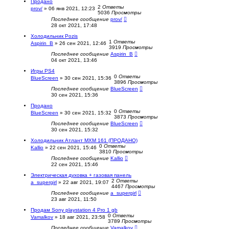
Продано
2
Ответы
prov/
»
06 янв 2021, 12:23
5036
Просмотры
Последнее сообщение
prov/
28 окт 2021, 17:48
Холодильник Pozis
1
Ответы
Aspirin_B
»
26 сен 2021, 12:46
3919
Просмотры
Последнее сообщение
Aspirin_B
04 окт 2021, 13:46
Игры PS4
0
Ответы
BlueScreen
»
30 сен 2021, 15:36
3896
Просмотры
Последнее сообщение
BlueScreen
30 сен 2021, 15:36
Продано
0
Ответы
BlueScreen
»
30 сен 2021, 15:32
3873
Просмотры
Последнее сообщение
BlueScreen
30 сен 2021, 15:32
Холодильник Атлант МХМ 161 (ПРОДАНО)
0
Ответы
Kallio
»
22 сен 2021, 15:46
3810
Просмотры
Последнее сообщение
Kallio
22 сен 2021, 15:46
Электрическая духовка + газовая панель
2
Ответы
a_supergirl
»
22 авг 2021, 19:07
4467
Просмотры
Последнее сообщение
a_supergirl
23 авг 2021, 11:50
Продам Sony playstation 4 Pro 1 gb
0
Ответы
Vamalkov
»
18 авг 2021, 23:58
3789
Просмотры
Последнее сообщение
Vamalkov