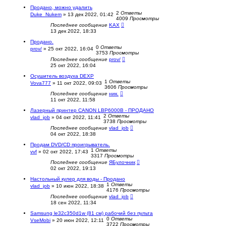
Продано, можно удалить
2
Ответы
Duke_Nukem
»
13 дек 2022, 01:42
4009
Просмотры
Последнее сообщение
KAX
13 дек 2022, 18:33
Продано.
0
Ответы
prov/
»
25 окт 2022, 16:04
3753
Просмотры
Последнее сообщение
prov/
25 окт 2022, 16:04
Осушитель воздуха DEXP
1
Ответы
Vova777
»
11 окт 2022, 09:03
3606
Просмотры
Последнее сообщение
ник.
11 окт 2022, 11:58
Лазерный принтер CANON LBP6000B - ПРОДАНО
2
Ответы
vlad_job
»
04 окт 2022, 11:41
3738
Просмотры
Последнее сообщение
vlad_job
04 окт 2022, 18:38
Продам DVD/CD проигрыватель.
1
Ответы
vvf
»
02 окт 2022, 17:43
3317
Просмотры
Последнее сообщение
ЯБулочник
02 окт 2022, 19:13
Настольный кулер для воды - Продано
1
Ответы
vlad_job
»
10 июн 2022, 18:38
4176
Просмотры
Последнее сообщение
vlad_job
18 сен 2022, 11:34
Samsung le32c350d1w (81 см) рабочий без пульта
0
Ответы
VseMobi
»
20 июн 2022, 12:11
3722
Просмотры