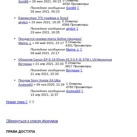
0
Ответы
Som89
»
26 июн 2021, 00:15
4030
Просмотры
Последнее сообщение
Som89
26 июн 2021, 00:15
Ежемесячно 7Гб трафика в Теле2
0
Ответы
akylich
»
23 июн 2021, 16:35
4586
Просмотры
Последнее сообщение
akylich
23 июн 2021, 16:35
Продается газовая плита Gefest /продано/
0
Ответы
Marina_L
»
09 май 2021, 22:17
4301
Просмотры
Последнее сообщение
Marina_L
09 май 2021, 22:17
Объектив Canon EF-S 18-55mm f/3.5-5.6 IS STM с UV-фильтром
0
Ответы
Ветрища
»
21 апр 2021, 22:33
3817
Просмотры
Последнее сообщение
Ветрища
21 апр 2021, 22:33
Продам Sony Xperia XA Ultra
1
Ответы
Andrew93
»
09 ноя 2020, 21:26
4760
Просмотры
Последнее сообщение
Andrew93
13 апр 2021, 11:37
Новая тема
Вернуться к списку форумов
ПРАВА ДОСТУПА