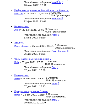
Последнее сообщение
VseMobi
20 июн 2022, 12:11
Цифровое эфирное тв без абонентской платы.
3
Ответы
Nitecore
»
24 янв 2019, 00:04
7619
Просмотры
Последнее сообщение
Nitecore
12 фев 2022, 13:08
Неактуально
9
Ответы
Alexi
»
22 дек 2021, 09:52
6055
Просмотры
Последнее сообщение
Alexi
13 янв 2022, 08:50
Удалить
0
Ответы
Иван Шошин
»
25 дек 2021, 00:31
3963
Просмотры
Последнее сообщение
Иван Шошин
25 дек 2021, 00:31
Часы настенные Электроника 7
0
Ответы
Bob
»
07 дек 2021, 17:23
4281
Просмотры
Последнее сообщение
Bob
07 дек 2021, 17:23
Неактуально
1
Ответы
Alexi
»
28 ноя 2021, 15:35
4694
Просмотры
Последнее сообщение
Alexi
07 дек 2021, 15:13
Продам холодильник Стинол
1
Ответы
lalmik
»
23 окт 2021, 12:19
4554
Просмотры
Последнее сообщение
prov/
29 ноя 2021, 10:29