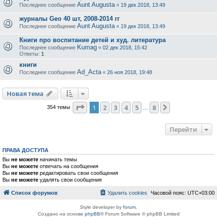
Aunt Augusta
Последнее сообщение
«
19 дек 2018, 13:49
журналы Geo 40 шт, 2008-2014 гг
Aunt Augusta
Последнее сообщение
«
19 дек 2018, 13:49
Книги про воспитание детей и худ. литература
Kumag
Последнее сообщение
«
02 дек 2018, 15:42
Ответы:
1
книги
Ad_Acta
Последнее сообщение
«
26 ноя 2018, 19:48
Новая тема
Страница
1
из
8
1
2
3
4
5
8
След.
354 темы
…
Перейти
ПРАВА ДОСТУПА
Вы
не можете
начинать темы
Вы
не можете
отвечать на сообщения
Вы
не можете
редактировать свои сообщения
Вы
не можете
удалять свои сообщения
Список форумов
Удалить cookies
Часовой пояс:
UTC+03:00
Style developer by
forum
,
Создано на основе
phpBB
® Forum Software © phpBB Limited