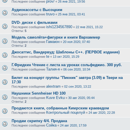
prov/
Последнее сообщение
«
26 янв 2021, 19:56
Аудиокассеты с Высоцким
truvo
Последнее сообщение
«
25 янв 2021, 03:41
DVD- диски с фильмами
ishi1234567890
Последнее сообщение
«
22 янв 2021, 15:22
Ответы:
5
Модель самолёта+фигурки и книги Вархаммер
Гамаюн
Последнее сообщение
«
20 ноя 2020, 07:40
Ответы:
2
Джосаттис, Вандервуд: Шаблоны C++. (ПЕРВОЕ издание)
te
Последнее сообщение
«
13 окт 2020, 15:29
Г.Фридкин Чтение с листа на уроках сольфеджио. 300 руб.
Талия-я
Последнее сообщение
«
06 сен 2020, 10:34
Билет на концерт группы "Пикник" завтра (3.09) в Твери на
17:30
alextram
Последнее сообщение
«
02 сен 2020, 13:22
Наушники Sennheiser HD 100
Kuve Evku
Последнее сообщение
«
30 авг 2020, 05:44
Ответы:
2
Продаются книги, собранные Кимрским краеведом
Контрольный поцелуй
Последнее сообщение
«
24 авг 2020, 22:28
Продам скрипку 4/4. Продана
Сойка
Последнее сообщение
«
24 авг 2020, 17:59