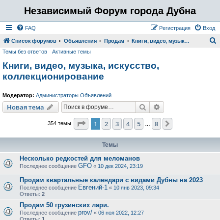
Независимый Форум города Дубна
FAQ
Регистрация
Вход
Список форумов
Объявления
Продам
Книги, видео, музыка, искусство, коллекционирование
Темы без ответов
Активные темы
о
Книги, видео, музыка, искусство,
и
коллекционирование
с
к
Модератор:
Администраторы Объявлений
Поиск
Расширенный пои
Новая тема
Страница
1
из
8
1
2
3
4
5
8
След.
354 темы
…
Темы
Несколько редкостей для меломанов
GFO
Последнее сообщение
«
10 дек 2024, 23:19
Продам квартальные календари с видами Дубны на 2023
Евгений-1
Последнее сообщение
«
10 янв 2023, 09:34
Ответы:
2
Продам 50 грузинских лари.
prov/
Последнее сообщение
«
06 ноя 2022, 12:27
Ответы:
1