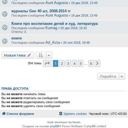
Aunt Augusta
Последнее сообщение
«
19 дек 2018, 13:49
журналы Geo 40 шт, 2008-2014 гг
Aunt Augusta
Последнее сообщение
«
19 дек 2018, 13:49
Книги про воспитание детей и худ. литература
Kumag
Последнее сообщение
«
02 дек 2018, 15:42
Ответы:
1
книги
Ad_Acta
Последнее сообщение
«
26 ноя 2018, 19:48
Новая тема
Страница
1
из
8
1
2
3
4
5
8
След.
354 темы
…
Перейти
ПРАВА ДОСТУПА
Вы
не можете
начинать темы
Вы
не можете
отвечать на сообщения
Вы
не можете
редактировать свои сообщения
Вы
не можете
удалять свои сообщения
Список форумов
Удалить cookies
Часовой пояс:
UTC+03:00
Style developer by
forum
,
Создано на основе
phpBB
® Forum Software © phpBB Limited