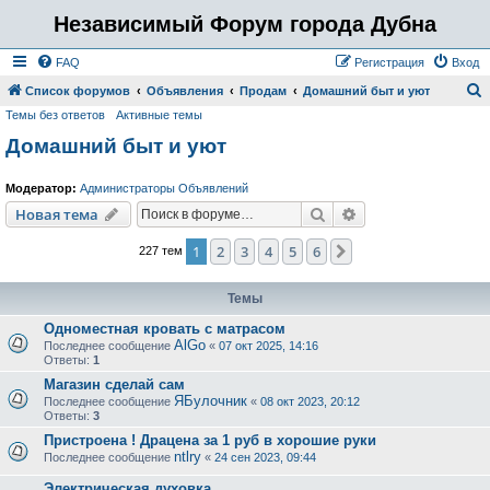
Независимый Форум города Дубна
FAQ
Регистрация
Вход
Список форумов
Объявления
Продам
Домашний быт и уют
Темы без ответов
Активные темы
о
Домашний быт и уют
и
с
Модератор:
Администраторы Объявлений
к
Поиск
Расширенный пои
Новая тема
1
2
3
4
5
6
След.
227 тем
Темы
Одноместная кровать с матрасом
AlGo
Последнее сообщение
«
07 окт 2025, 14:16
Ответы:
1
Магазин сделай сам
ЯБулочник
Последнее сообщение
«
08 окт 2023, 20:12
Ответы:
3
Пристроена ! Драцена за 1 руб в хорошие руки
ntlry
Последнее сообщение
«
24 сен 2023, 09:44
Электрическая духовка