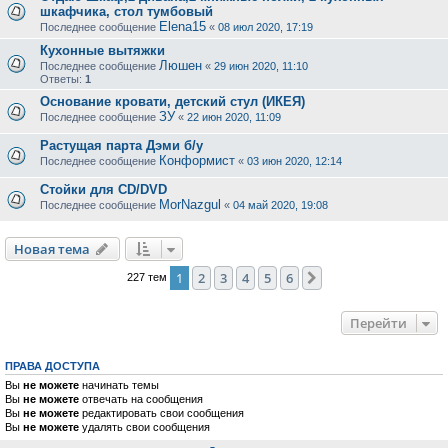
шкафчика, стол тумбовый
Elena15
Последнее сообщение
«
08 июл 2020, 17:19
Кухонные вытяжки
Люшен
Последнее сообщение
«
29 июн 2020, 11:10
Ответы:
1
Основание кровати, детский стул (ИКЕЯ)
ЗУ
Последнее сообщение
«
22 июн 2020, 11:09
Растущая парта Дэми б/у
Конформист
Последнее сообщение
«
03 июн 2020, 12:14
Стойки для CD/DVD
MorNazgul
Последнее сообщение
«
04 май 2020, 19:08
Новая тема
1
2
3
4
5
6
След.
227 тем
Перейти
ПРАВА ДОСТУПА
Вы
не можете
начинать темы
Вы
не можете
отвечать на сообщения
Вы
не можете
редактировать свои сообщения
Вы
не можете
удалять свои сообщения