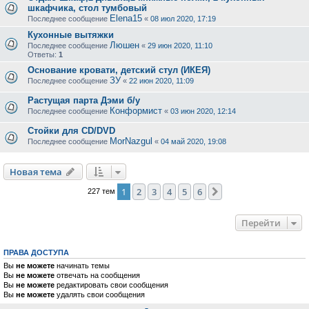
шкафчика, стол тумбовый
Elena15
Последнее сообщение
«
08 июл 2020, 17:19
Кухонные вытяжки
Люшен
Последнее сообщение
«
29 июн 2020, 11:10
Ответы:
1
Основание кровати, детский стул (ИКЕЯ)
ЗУ
Последнее сообщение
«
22 июн 2020, 11:09
Растущая парта Дэми б/у
Конформист
Последнее сообщение
«
03 июн 2020, 12:14
Стойки для CD/DVD
MorNazgul
Последнее сообщение
«
04 май 2020, 19:08
Новая тема
1
2
3
4
5
6
След.
227 тем
Перейти
ПРАВА ДОСТУПА
Вы
не можете
начинать темы
Вы
не можете
отвечать на сообщения
Вы
не можете
редактировать свои сообщения
Вы
не можете
удалять свои сообщения