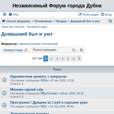
Независимый Форум города Дубна
FAQ
Регистрация
Вход
Список форумов
Объявления
Продам
Домашний быт и уют
Темы без ответов
Активные темы
о
Домашний быт и уют
и
с
Модератор:
Администраторы Объявлений
к
Поиск
Расширенный пои
Новая тема
1
2
3
4
5
6
След.
227 тем
Темы
Одноместная кровать с матрасом
AlGo
Последнее сообщение
«
07 окт 2025, 14:16
Ответы:
1
Магазин сделай сам
ЯБулочник
Последнее сообщение
«
08 окт 2023, 20:12
Ответы:
3
Пристроена ! Драцена за 1 руб в хорошие руки
ntlry
Последнее сообщение
«
24 сен 2023, 09:44
Электрическая духовка