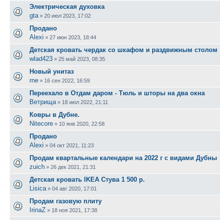
Электрическая духовка
gta
»
20 июл 2023, 17:02
Продано
Alexi
»
27 июн 2023, 18:44
Детская кровать чердак со шкафом и раздвижным столом
wlad423
»
25 май 2023, 08:35
Новый унитаз
rne
»
16 сен 2022, 16:59
Переехало в Отдам даром - Тюль и шторы на два окна
Ветрища
»
18 июл 2022, 21:11
Ковры в Дубне.
Nitecore
»
10 янв 2020, 22:58
Продано
Alexi
»
04 окт 2021, 11:23
Продам квартальные календари на 2022 г с видами Дубны
zuich
»
26 дек 2021, 21:31
Детская кровать IKEA Стува 1 500 р.
Lisica
»
04 авг 2020, 17:01
Продам газовую плиту
IrinaZ
»
18 ноя 2021, 17:38