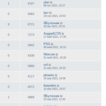
ylan
1
4107
08 окт 2021, 15:27
lavr
0
4063
19 сен 2021, 23:43
ЯБулочник
9
6721
28 авг 2021, 20:31
Андрей1725
0
7273
27 май 2021, 17:39
PSG
0
3942
08 май 2021, 16:15
Nitecore
0
4338
01 май 2021, 16:28
vvf
0
3986
21 апр 2021, 20:20
phoenix
0
4117
16 апр 2021, 19:36
ikwywhm
0
4072
10 апр 2021, 19:37
ЯБулочник
1
4889
03 апр 2021, 11:46