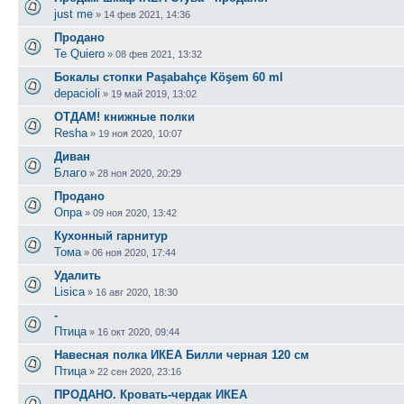
just me
»
14 фев 2021, 14:36
Продано
Te Quiero
»
08 фев 2021, 13:32
Бокалы стопки Paşabahçe Köşem 60 ml
depacioli
»
19 май 2019, 13:02
ОТДАМ! книжные полки
Resha
»
19 ноя 2020, 10:07
Диван
Благо
»
28 ноя 2020, 20:29
Продано
Опра
»
09 ноя 2020, 13:42
Кухонный гарнитур
Тома
»
06 ноя 2020, 17:44
Удалить
Lisica
»
16 авг 2020, 18:30
-
Птица
»
16 окт 2020, 09:44
Навесная полка ИКЕА Билли черная 120 см
Птица
»
22 сен 2020, 23:16
ПРОДАНО. Кровать-чердак ИКЕА