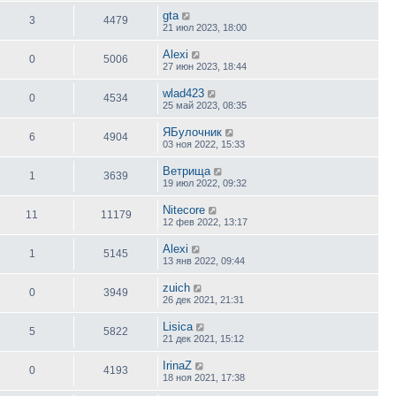
gta
3
4479
21 июл 2023, 18:00
Alexi
0
5006
27 июн 2023, 18:44
wlad423
0
4534
25 май 2023, 08:35
ЯБулочник
6
4904
03 ноя 2022, 15:33
Ветрища
1
3639
19 июл 2022, 09:32
Nitecore
11
11179
12 фев 2022, 13:17
Alexi
1
5145
13 янв 2022, 09:44
zuich
0
3949
26 дек 2021, 21:31
Lisica
5
5822
21 дек 2021, 15:12
IrinaZ
0
4193
18 ноя 2021, 17:38