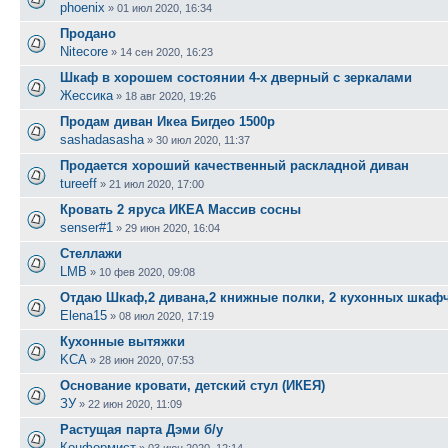
phoenix
»
01 июл 2020, 16:34
Продано
Nitecore
»
14 сен 2020, 16:23
Шкаф в хорошем состоянии 4-х дверный с зеркалами
Жессика
»
18 авг 2020, 19:26
Продам диван Икеа Бигдео 1500р
sashadasasha
»
30 июл 2020, 11:37
Продается хороший качественный раскладной диван
tureeff
»
21 июл 2020, 17:00
Кровать 2 яруса ИКЕА Массив сосны
senser#1
»
29 июн 2020, 16:04
Стеллажи
LMB
»
10 фев 2020, 09:08
Отдаю Шкаф,2 дивана,2 книжные полки, 2 кухонных шкаф
Elena15
»
08 июл 2020, 17:19
Кухонные вытяжки
KCA
»
28 июн 2020, 07:53
Основание кровати, детский стул (ИКЕЯ)
ЗУ
»
22 июн 2020, 11:09
Растущая парта Дэми б/у
Конформист
»
03 июн 2020, 12:14