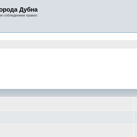
орода Дубна
ым соблюдением правил.
оиск