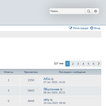
Поиск
Расш
Регистрация
Вход
1
2
3
4
5
6
Сл
227 тем
Ответы
Просмотры
Последнее сообщение
AlGo
1
1550
07 окт 2025, 14:16
ЯБулочник
3
5843
08 окт 2023, 20:12
ntlry
0
4849
24 сен 2023, 09:44