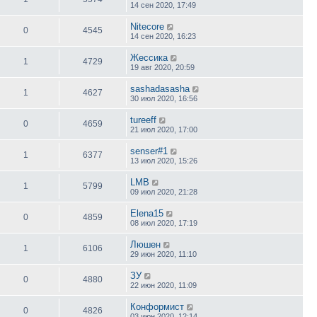
14 сен 2020, 17:49
Nitecore
0
4545
14 сен 2020, 16:23
Жессика
1
4729
19 авг 2020, 20:59
sashadasasha
1
4627
30 июл 2020, 16:56
tureeff
0
4659
21 июл 2020, 17:00
senser#1
1
6377
13 июл 2020, 15:26
LMB
1
5799
09 июл 2020, 21:28
Elena15
0
4859
08 июл 2020, 17:19
Люшен
1
6106
29 июн 2020, 11:10
ЗУ
0
4880
22 июн 2020, 11:09
Конформист
0
4826
03 июн 2020, 12:14