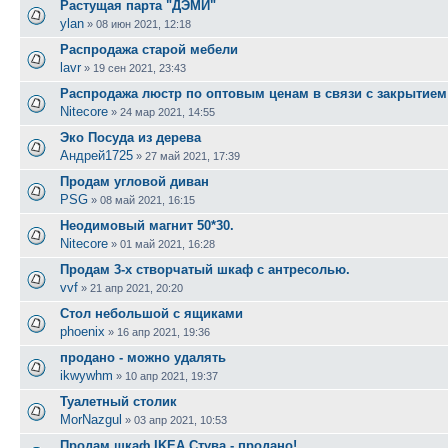
Растущая парта "ДЭМИ"
ylan
»
08 июн 2021, 12:18
Распродажа старой мебели
lavr
»
19 сен 2021, 23:43
Распродажа люстр по оптовым ценам в связи с закрытием 
Nitecore
»
24 мар 2021, 14:55
Эко Посуда из дерева
Андрей1725
»
27 май 2021, 17:39
Продам угловой диван
PSG
»
08 май 2021, 16:15
Неодимовый магнит 50*30.
Nitecore
»
01 май 2021, 16:28
Продам 3-х створчатый шкаф с антресолью.
vvf
»
21 апр 2021, 20:20
Стол небольшой с ящиками
phoenix
»
16 апр 2021, 19:36
продано - можно удалять
ikwywhm
»
10 апр 2021, 19:37
Туалетный столик
MorNazgul
»
03 апр 2021, 10:53
Продам шкаф IKEA Стува - продано!