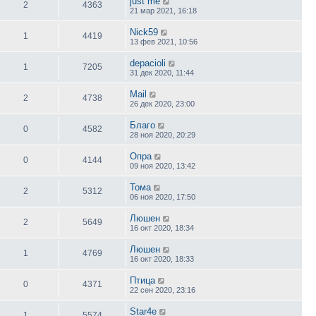
just me
2
4363
21 мар 2021, 16:18
Nick59
1
4419
13 фев 2021, 10:56
depacioli
1
7205
31 дек 2020, 11:44
Mail
2
4738
26 дек 2020, 23:00
Благо
0
4582
28 ноя 2020, 20:29
Опра
0
4144
09 ноя 2020, 13:42
Тома
2
5312
06 ноя 2020, 17:50
Люшен
2
5649
16 окт 2020, 18:34
Люшен
1
4769
16 окт 2020, 18:33
Птица
0
4371
22 сен 2020, 23:16
Star4e
1
5574