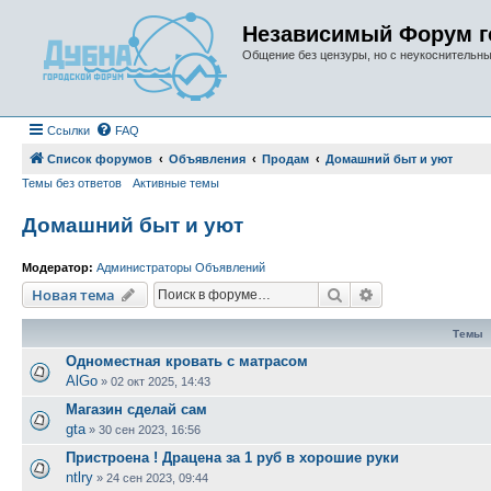
Независимый Форум г
Общение без цензуры, но с неукоснительн
Ссылки
FAQ
Список форумов
Объявления
Продам
Домашний быт и уют
Темы без ответов
Активные темы
Домашний быт и уют
Модератор:
Администраторы Объявлений
Поиск
Расширенный п
Новая тема
Темы
Одноместная кровать с матрасом
AlGo
»
02 окт 2025, 14:43
Магазин сделай сам
gta
»
30 сен 2023, 16:56
Пристроена ! Драцена за 1 руб в хорошие руки
ntlry
»
24 сен 2023, 09:44