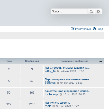
Поиск
Расш
Регистрация
Вход
Темы
Сообщения
Последнее сообщение
Re: Способы оплаты закупки (С…
2
3
Only_Ю
П
24 май 2013, 16:57
е
р
Парфюмерия и косметика оптом …
е
5
42
888plus
П
й
04 окт 2017, 14:23
е
т
р
и
Качественное и красивое женск…
е
к
50
365
tochkaopt
й
п
П
18 окт 2018, 20:23
т
о
е
и
с
р
Re: купить щебень
к
л
е
327
2236
mals
П
п
е
й
30 апр 2023, 13:22
е
о
д
т