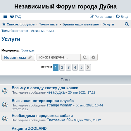
Независимый Форум города Дубна
FAQ
Регистрация
Вход
Список форумов
Точим лясы
Братья наши меньшие
Услуги
Темы без ответов
Активные темы
о
Услуги
и
с
Модератор:
Зооведы
к
Поиск
Расширенный пои
Новая тема
1
2
3
4
5
След.
189 тем
Темы
Возьму в аренду клетку для кошки
незабудка
Последнее сообщение
«
20 апр 2021, 17:12
Вызывная ветеринарная служба
strange woman
Последнее сообщение
«
06 апр 2020, 16:44
Ответы:
12
Необходима передержка собаки
Светланка 59
Последнее сообщение
«
08 дек 2019, 23:12
Акция в ZOOLAND