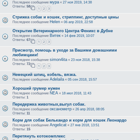
мура
Последнее сообщение
«
27 ноя 2019, 14:38
Ответы:
58
1
2
3
Стрижка собак и кошек, стриппинг, доступные цены
Helen
Последнее сообщение
«
06 апр 2019, 22:58
Открытие Ветеринарного Центра Феникс в Дубне
Витек
Последнее сообщение
«
14 фев 2019, 10:07
Ответы:
67
1
2
3
Присмотр, помощь в уходе за Вашими домашними
любимцами!
simon4ita
Последнее сообщение
«
23 ноя 2018, 15:38
Ответы:
72
1
2
3
Немецкий шпиц, кобель, вязка.
Adelaila
Последнее сообщение
«
05 сен 2018, 15:57
Хороший грумер нужен
NEA
Последнее сообщение
«
18 июл 2018, 11:43
Ответы:
1
Передержка животных,выгул собак.
оксанометр
Последнее сообщение
«
26 апр 2018, 08:05
Ответы:
11
Корм для собак Белькандо и корм для кошек Леонардо
Angelicat
Последнее сообщение
«
27 янв 2018, 13:51
Ответы:
15
Перетянуть котокомплекс