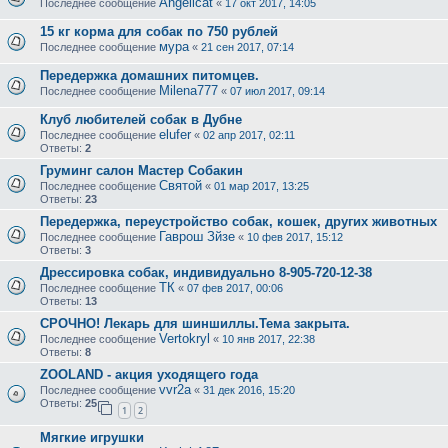
Angelicat
Последнее сообщение
«
17 окт 2017, 14:05
15 кг корма для собак по 750 рублей
мура
Последнее сообщение
«
21 сен 2017, 07:14
Передержка домашних питомцев.
Milena777
Последнее сообщение
«
07 июл 2017, 09:14
Клуб любителей собак в Дубне
elufer
Последнее сообщение
«
02 апр 2017, 02:11
Ответы:
2
Груминг салон Мастер Собакин
Святой
Последнее сообщение
«
01 мар 2017, 13:25
Ответы:
23
Передержка, переустройство собак, кошек, других животных
Гаврош Зйзе
Последнее сообщение
«
10 фев 2017, 15:12
Ответы:
3
Дрессировка собак, индивидуально 8-905-720-12-38
ТК
Последнее сообщение
«
07 фев 2017, 00:06
Ответы:
13
СРОЧНО! Лекарь для шиншиллы.Тема закрыта.
Vertokryl
Последнее сообщение
«
10 янв 2017, 22:38
Ответы:
8
ZOOLAND - акция уходящего года
vvr2a
Последнее сообщение
«
31 дек 2016, 15:20
Ответы:
25
1
2
Мягкие игрушки