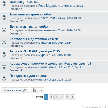
малышку.Тема зак
Роза Модрес
Последнее сообщение
«
16 мар 2016, 11:23
Ответы:
2
Тримминг и стрижка собак.
ArtsemReat
Последнее сообщение
«
14 мар 2016, 01:13
Ответы:
23
Дог ситтер - выгул собак
шершенька
Последнее сообщение
«
02 мар 2016, 09:36
Ответы:
14
Зоотовары с доставкой из мск
мура
Последнее сообщение
«
25 фев 2016, 18:54
Ответы:
16
Акция в ZOOLAND декабрь 2015
мура
Последнее сообщение
«
29 дек 2015, 09:18
Ответы:
1
Корма супер-премиум и холистик. Кому интересно?
Пчела Майя
Последнее сообщение
«
28 дек 2015, 04:12
Ответы:
4
Передержка для кошки.
iriska
Последнее сообщение
«
08 дек 2015, 12:02
Новая тема
1
2
3
4
5
След.
189 тем
Перейти