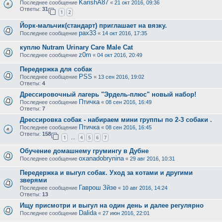
KarishA87
Последнее сообщение
«
21 окт 2016, 09:36
Ответы:
31
1
2
Йорк-мальчик(стандарт) приглашает на вязку.
pax33
Последнее сообщение
«
14 окт 2016, 17:35
куплю Nutram Urinary Care Male Cat
z0m
Последнее сообщение
«
04 окт 2016, 20:49
Передержка для собак
PSS
Последнее сообщение
«
13 сен 2016, 19:02
Ответы:
4
Дрессировочный лагерь "Эрдель-плюс" новый набор!
Птичка
Последнее сообщение
«
08 сен 2016, 16:49
Ответы:
7
Дрессировка собак - набираем мини группы по 2-3 собаки .
Птичка
Последнее сообщение
«
08 сен 2016, 16:45
Ответы:
158
1
4
5
6
7
…
Обучение домашнему грумингу в Дубне
oxanadobrynina
Последнее сообщение
«
29 авг 2016, 10:31
Передержка и выгул собак. Уход за котами и другими
зверями
Гаврош Зйзе
Последнее сообщение
«
10 авг 2016, 14:24
Ответы:
13
Ищу присмотри и выгул на один день и далее регулярно
Dalida
Последнее сообщение
«
27 июн 2016, 22:01