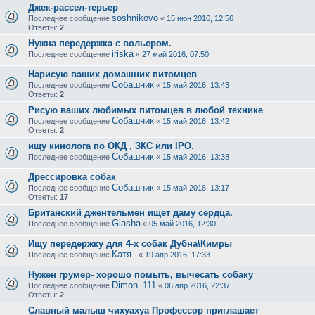
Джек-рассел-терьер
soshnikovo
Последнее сообщение
«
15 июн 2016, 12:56
Ответы:
2
Нужна передержка с вольером.
iriska
Последнее сообщение
«
27 май 2016, 07:50
Нарисую ваших домашних питомцев
Собашник
Последнее сообщение
«
15 май 2016, 13:43
Ответы:
2
Рисую ваших любимых питомцев в любой технике
Собашник
Последнее сообщение
«
15 май 2016, 13:42
Ответы:
2
ищу кинолога по ОКД , ЗКС или IPO.
Собашник
Последнее сообщение
«
15 май 2016, 13:38
Дрессировка собак
Собашник
Последнее сообщение
«
15 май 2016, 13:17
Ответы:
17
Британский джентельмен ищет даму сердца.
Glasha
Последнее сообщение
«
05 май 2016, 12:30
Ищу передержку для 4-х собак Дубна\Кимры
Катя_
Последнее сообщение
«
19 апр 2016, 17:33
Нужен грумер- хорошо помыть, вычесать собаку
Dimon_111
Последнее сообщение
«
06 апр 2016, 22:37
Ответы:
2
Славный малыш чихуахуа Профессор приглашает