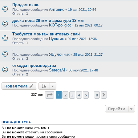
Продам окна.
Антонио
Последнее сообщение
«
19 авг 2021, 10:54
Ответы:
1
доска пола 28 мм и арматура 12 мм
KOT-poliglot
Последнее сообщение
«
12 авг 2021, 00:17
Требуется монтаж винтовых свай
Пунктик
Последнее сообщение
«
29 июл 2021, 12:36
Ответы:
1
.
ЯБулочник
Последнее сообщение
«
28 июл 2021, 21:27
Ответы:
3
отходы производства
SeregaM
Последнее сообщение
«
08 июл 2021, 17:48
Ответы:
2
Новая тема
Страница
1
из
8
1
2
3
4
5
8
След.
337 тем
…
Перейти
ПРАВА ДОСТУПА
Вы
не можете
начинать темы
Вы
не можете
отвечать на сообщения
Вы
не можете
редактировать свои сообщения