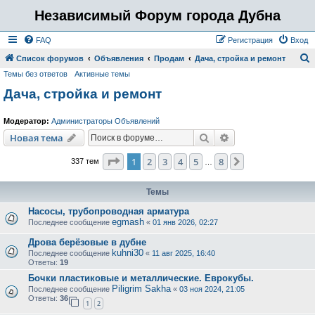
Независимый Форум города Дубна
FAQ
Регистрация
Вход
Список форумов
Объявления
Продам
Дача, стройка и ремонт
Темы без ответов
Активные темы
о
Дача, стройка и ремонт
и
с
Модератор:
Администраторы Объявлений
к
Поиск
Расширенный пои
Новая тема
Страница
1
из
8
1
2
3
4
5
8
След.
337 тем
…
Темы
Насосы, трубопроводная арматура
egmash
Последнее сообщение
«
01 янв 2026, 02:27
Дрова берёзовые в дубне
kuhni30
Последнее сообщение
«
11 авг 2025, 16:40
Ответы:
19
Бочки пластиковые и металлические. Еврокубы.
Piligrim Sakha
Последнее сообщение
«
03 ноя 2024, 21:05
Ответы:
36
1
2