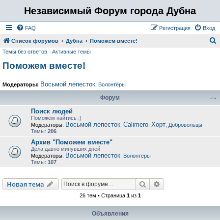
Независимый Форум города Дубна
FAQ
Регистрация
Вход
Список форумов
Дубна
Поможем вместе!
Темы без ответов
Активные темы
о
Поможем вместе!
и
с
Восьмой лепесток
Модераторы:
,
Волонтёры
к
Форум
Поиск людей
Поможем найтись :)
Восьмой лепесток
Calimero
Хорт
Модераторы:
,
,
,
Добровольцы
Темы:
206
Архив "Поможем вместе"
Дела давно минувших дней
Восьмой лепесток
Модераторы:
,
Волонтёры
Темы:
107
Поиск
Расширенный пои
Новая тема
26 тем • Страница
1
из
1
Объявления