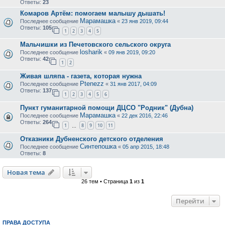
Ответы:
23
Комаров Артём: помогаем малышу дышать!
Марамашка
Последнее сообщение
«
23 янв 2019, 09:44
Ответы:
105
1
2
3
4
5
Мальчишки из Печетовского сельского округа
losharik
Последнее сообщение
«
09 янв 2019, 09:20
Ответы:
42
1
2
Живая шляпа - газета, которая нужна
Ptenezz
Последнее сообщение
«
31 янв 2017, 04:09
Ответы:
137
1
2
3
4
5
6
Пункт гуманитарной помощи ДЦСО "Родник" (Дубна)
Марамашка
Последнее сообщение
«
22 дек 2016, 22:46
Ответы:
264
1
8
9
10
11
…
Отказники Дубненского детского отделения
Синтепошка
Последнее сообщение
«
05 апр 2015, 18:48
Ответы:
8
Новая тема
26 тем • Страница
1
из
1
Перейти
ПРАВА ДОСТУПА