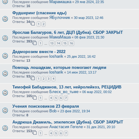
Марамашка
Последнее сообщение
«
29 янв 2024, 22:35
Ответы:
16
Фудшеринг (спасение еды)
ЯБулочник
Последнее сообщение
«
30 мар 2023, 12:46
Ответы:
34
1
2
Ярослав Балагуров, 6 лет, ДЦП (Дубна). СБОР ЗАКРЫТ
МамаМаша
Последнее сообщение
«
08 фев 2023, 21:30
Ответы:
393
1
13
14
15
16
…
Дедморозим вместе - 2022
losharik
Последнее сообщение
«
25 дек 2022, 16:42
Ответы:
13
Помощь лошадкам, которые помогают людям
losharik
Последнее сообщение
«
14 июн 2022, 13:17
Ответы:
93
1
2
3
4
Тимофей Бабаджанов, 13 лет, нейролейкоз, РЕЦИДИВ
Блеск_во_тьме
Последнее сообщение
«
06 мар 2022, 00:02
Ответы:
165
1
4
5
6
7
…
Учения поисковиков 23 февраля
Bob
Последнее сообщение
«
23 фев 2022, 19:34
Ответы:
8
Андрюша Джамиль, эпилепсия (Дубна). СБОР ЗАКРЫТ
Анастасия Гегеле
Последнее сообщение
«
31 дек 2021, 20:10
Ответы:
153
1
4
5
6
7
…