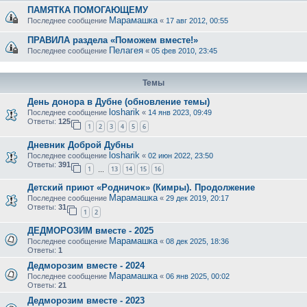
ПАМЯТКА ПОМОГАЮЩЕМУ
Марамашка
Последнее сообщение
«
17 авг 2012, 00:55
ПРАВИЛА раздела «Поможем вместе!»
Пелагея
Последнее сообщение
«
05 фев 2010, 23:45
Темы
День донора в Дубне (обновление темы)
losharik
Последнее сообщение
«
14 янв 2023, 09:49
Ответы:
125
1
2
3
4
5
6
Дневник Доброй Дубны
losharik
Последнее сообщение
«
02 июн 2022, 23:50
Ответы:
391
1
13
14
15
16
…
Детский приют «Родничок» (Кимры). Продолжение
Марамашка
Последнее сообщение
«
29 дек 2019, 20:17
Ответы:
31
1
2
ДЕДМОРОЗИМ вместе - 2025
Марамашка
Последнее сообщение
«
08 дек 2025, 18:36
Ответы:
1
Дедморозим вместе - 2024
Марамашка
Последнее сообщение
«
06 янв 2025, 00:02
Ответы:
21
Дедморозим вместе - 2023