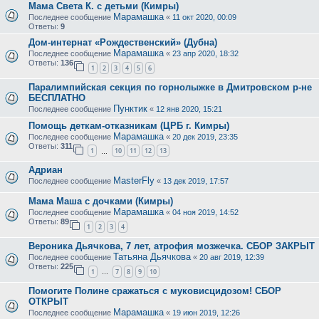
Мама Света К. с детьми (Кимры)
Марамашка
Последнее сообщение
«
11 окт 2020, 00:09
Ответы:
9
Дом-интернат «Рождественский» (Дубна)
Марамашка
Последнее сообщение
«
23 апр 2020, 18:32
Ответы:
136
1
2
3
4
5
6
Паралимпийская секция по горнолыжке в Дмитровском р-не
БЕСПЛАТНО
Пунктик
Последнее сообщение
«
12 янв 2020, 15:21
Помощь деткам-отказникам (ЦРБ г. Кимры)
Марамашка
Последнее сообщение
«
20 дек 2019, 23:35
Ответы:
311
1
10
11
12
13
…
Адриан
MasterFly
Последнее сообщение
«
13 дек 2019, 17:57
Мама Маша с дочками (Кимры)
Марамашка
Последнее сообщение
«
04 ноя 2019, 14:52
Ответы:
89
1
2
3
4
Вероника Дьячкова, 7 лет, атрофия мозжечка. СБОР ЗАКРЫТ
Татьяна Дьячкова
Последнее сообщение
«
20 авг 2019, 12:39
Ответы:
225
1
7
8
9
10
…
Помогите Полине сражаться с муковисцидозом! СБОР
ОТКРЫТ
Марамашка
Последнее сообщение
«
19 июн 2019, 12:26