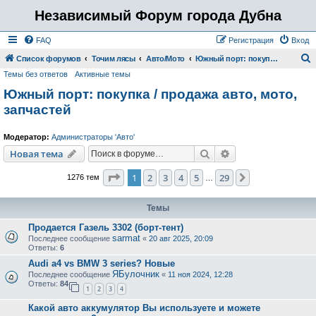
Независимый Форум города Дубна
FAQ
Регистрация
Вход
Список форумов
Точим лясы
Авто/Мото
Южный порт: покупка / продажа авто, мото, запчастей
Темы без ответов
Активные темы
о
Южный порт: покупка / продажа авто, мото,
и
запчастей
с
к
Модератор:
Администраторы 'Авто'
Поиск
Расширенный пои
Новая тема
Страница
1
из
29
1
2
3
4
5
29
След.
1276 тем
…
Темы
Продается Газель 3302 (борт-тент)
sarmat
Последнее сообщение
«
20 авг 2025, 20:09
Ответы:
6
Audi a4 vs BMW 3 series? Новые
ЯБулочник
Последнее сообщение
«
11 ноя 2024, 12:28
Ответы:
84
1
2
3
4
Какой авто аккумулятор Вы используете и можете