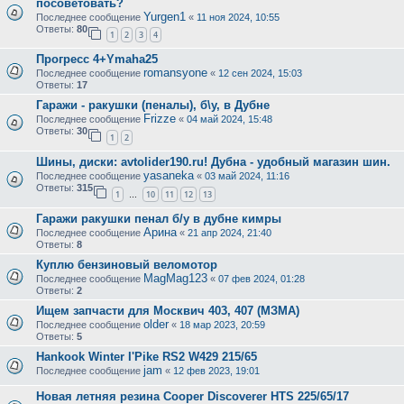
посоветовать?
Yurgen1
Последнее сообщение
«
11 ноя 2024, 10:55
Ответы:
80
1
2
3
4
Прогресс 4+Ymaha25
romansyone
Последнее сообщение
«
12 сен 2024, 15:03
Ответы:
17
Гаражи - ракушки (пеналы), б\у, в Дубне
Frizze
Последнее сообщение
«
04 май 2024, 15:48
Ответы:
30
1
2
Шины, диски: avtolider190.ru! Дубна - удобный магазин шин.
yasaneka
Последнее сообщение
«
03 май 2024, 11:16
Ответы:
315
1
10
11
12
13
…
Гаражи ракушки пенал б/у в дубне кимры
Арина
Последнее сообщение
«
21 апр 2024, 21:40
Ответы:
8
Куплю бензиновый веломотор
MagMag123
Последнее сообщение
«
07 фев 2024, 01:28
Ответы:
2
Ищем запчасти для Москвич 403, 407 (МЗМА)
older
Последнее сообщение
«
18 мар 2023, 20:59
Ответы:
5
Hankook Winter I'Pike RS2 W429 215/65
jam
Последнее сообщение
«
12 фев 2023, 19:01
Новая летняя резина Cooper Discoverer HTS 225/65/17