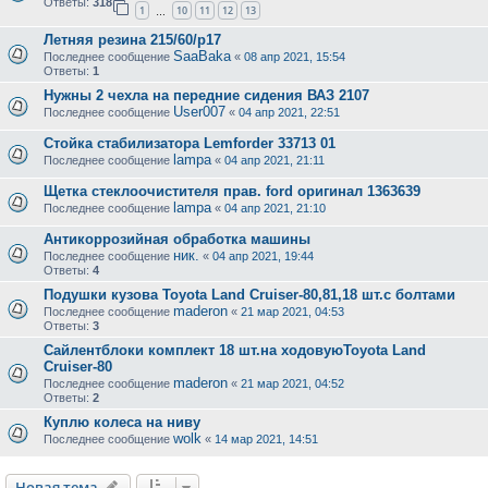
Ответы:
318
1
10
11
12
13
…
Летняя резина 215/60/р17
SaaBaka
Последнее сообщение
«
08 апр 2021, 15:54
Ответы:
1
Нужны 2 чехла на передние сидения ВАЗ 2107
User007
Последнее сообщение
«
04 апр 2021, 22:51
Стойка стабилизатора Lemforder 33713 01
lampa
Последнее сообщение
«
04 апр 2021, 21:11
Щетка стеклоочистителя прав. ford оригинал 1363639
lampa
Последнее сообщение
«
04 апр 2021, 21:10
Антикоррозийная обработка машины
ник.
Последнее сообщение
«
04 апр 2021, 19:44
Ответы:
4
Подушки кузова Toyota Land Cruiser-80,81,18 шт.с болтами
maderon
Последнее сообщение
«
21 мар 2021, 04:53
Ответы:
3
Сайлентблоки комплект 18 шт.на ходовуюToyota Land
Cruiser-80
maderon
Последнее сообщение
«
21 мар 2021, 04:52
Ответы:
2
Куплю колеса на ниву
wolk
Последнее сообщение
«
14 мар 2021, 14:51
Новая тема