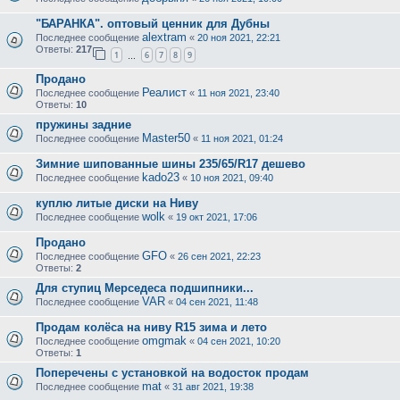
"БАРАНКА". оптовый ценник для Дубны
alextram
Последнее сообщение
«
20 ноя 2021, 22:21
Ответы:
217
1
6
7
8
9
…
Продано
Реалист
Последнее сообщение
«
11 ноя 2021, 23:40
Ответы:
10
пружины задние
Master50
Последнее сообщение
«
11 ноя 2021, 01:24
Зимние шипованные шины 235/65/R17 дешево
kado23
Последнее сообщение
«
10 ноя 2021, 09:40
куплю литые диски на Ниву
wolk
Последнее сообщение
«
19 окт 2021, 17:06
Продано
GFO
Последнее сообщение
«
26 сен 2021, 22:23
Ответы:
2
Для ступиц Мерседеса подшипники...
VAR
Последнее сообщение
«
04 сен 2021, 11:48
Продам колёса на ниву R15 зима и лето
omgmak
Последнее сообщение
«
04 сен 2021, 10:20
Ответы:
1
Поперечены с установкой на водосток продам
mat
Последнее сообщение
«
31 авг 2021, 19:38