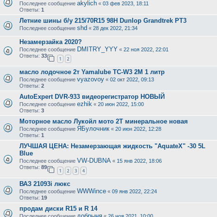
akylich
Последнее сообщение
«
03 фев 2023, 18:11
Ответы:
1
Летние шины б/у 215/70R15 98H Dunlop Grandtrek PT3
shd
Последнее сообщение
«
28 дек 2022, 21:34
Незамерзайка 2020?
DMITRY_YYY
Последнее сообщение
«
22 ноя 2022, 22:01
Ответы:
33
1
2
масло лодочное 2т Yamalube TC-W3 2M 1 литр
vyazovoy
Последнее сообщение
«
02 окт 2022, 09:13
Ответы:
2
AutoExpert DVR-933 видеорегистратор НОВЫЙ
ezhik
Последнее сообщение
«
20 июн 2022, 15:00
Ответы:
3
Моторное масло Лукойл мото 2T минеральное новая
ЯБулочник
Последнее сообщение
«
20 июн 2022, 12:28
Ответы:
1
ЛУЧШАЯ ЦЕНА: Незамерзающая жидкость "AquateX" -30 5L
Blue
VW-DUBNA
Последнее сообщение
«
15 янв 2022, 18:06
Ответы:
89
1
2
3
4
ВАЗ 21093i люкс
WWWince
Последнее сообщение
«
09 янв 2022, 22:24
Ответы:
19
продам диски R15 и R 14
добрыня
Последнее сообщение
«
26 ноя 2021, 10:00