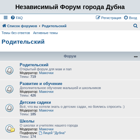
Независимый Форум города Дубна
FAQ
Регистрация
Вход
Список форумов
Родительский
Темы без ответов
Активные темы
о
Родительский
и
с
к
Форум
Родительский
Открытый форум для мам и пап
Модератор:
Мамочки
Темы:
719
Развитие и обучение
Дополнительное обучение малышей и школьников
Модератор:
Мамочки
Темы:
426
Детские садики
Всё, что вы хотели знать о детских садах, но боялись спросить :)
Модератор:
Мамочки
Темы:
185
Школы
О школах и учителях нашего города
Модератор:
Мамочки
Подфорум:
Лицей "Дубна"
Темы:
174