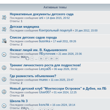
Активные темы
Нормативные документы детского сада
uni
Последнее сообщение
«
14 фев 2015, 20:52
Ответы:
1
Детская медицина
Контрольный поцелуй
Последнее сообщение
«
20 дек 2012, 15:00
Список детских садов города
businka
Последнее сообщение
«
17 май 2011, 09:26
Ответы:
2
Физмат лицей им. В. Кадышевского
ЯБулочник
Последнее сообщение
«
21 июн 2026, 23:36
Ответы:
964
1
36
37
38
39
…
Тренинг личностного роста для подростков!
Lesya05
Последнее сообщение
«
06 мар 2026, 20:52
Где разместить объявление?
murex
Последнее сообщение
«
11 сен 2025, 23:47
Ответы:
2
Новый детский клуб "Монтессори Островок" в Дубне, на ЛБ
User007
Последнее сообщение
«
01 ноя 2024, 12:25
Ответы:
18
Школа № 3
ksnchk
Последнее сообщение
«
16 сен 2024, 18:14
Ответы:
216
1
6
7
8
9