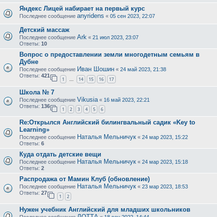
Яндекс Лицей набирает на первый курс
anyridens
Последнее сообщение
«
05 сен 2023, 22:07
Детский массаж
Ark
Последнее сообщение
«
21 июл 2023, 23:07
Ответы:
10
Вопрос о предоставлении земли многодетным семьям в
Дубне
Иван Шошин
Последнее сообщение
«
24 май 2023, 21:38
Ответы:
421
1
14
15
16
17
…
Школа № 7
Vikusia
Последнее сообщение
«
16 май 2023, 22:21
Ответы:
136
1
2
3
4
5
6
Re:Открылся Английский билингвальный садик «Key to
Leаrning»
Наталья Мельничук
Последнее сообщение
«
24 мар 2023, 15:22
Ответы:
6
Куда отдать детские вещи
Наталья Мельничук
Последнее сообщение
«
24 мар 2023, 15:18
Ответы:
2
Распродажа от Мамин Клуб (обновление)
Наталья Мельничук
Последнее сообщение
«
23 мар 2023, 18:53
Ответы:
27
1
2
Нужен учебник Английский для младших школьников
ЛОТТА
Последнее сообщение
«
18 сен 2022, 14:44