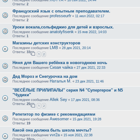
Ответы:
2
Французский язык с опытным преподавателем.
professeurfr
Последнее сообщение
«
11 июл 2022, 02:17
Ответы:
2
Уроки вокала,сольфеджио для детей и взрослых.
anatolyfisenk
Последнее сообщение
«
15 янв 2022, 14:03
Ответы:
1
Магазины детских конструкторов
LMB
Последнее сообщение
«
28 дек 2021, 20:14
Ответы:
33
1
2
Няня для Вашего ребёнка в новогоднюю ночь
Сизая чайка
Последнее сообщение
«
27 дек 2021, 22:33
Дед Мороз и Снегурочка на дом
Наталья М.
Последнее сообщение
«
23 дек 2021, 11:46
"ВЕСЁЛЫЕ ПРИЛИПАЛЫ" серия N4 "Cупергерои" и N5
"Чудики"
Allek Sey
Последнее сообщение
«
17 дек 2021, 08:36
Ответы:
25
1
2
Репетитор по физике с рекомендациями
Awesomer
Последнее сообщение
«
15 дек 2021, 19:28
Ответы:
19
Какой она должна быть школа мечты?
vvr2a
Последнее сообщение
«
15 ноя 2021, 22:38
Ответы:
33