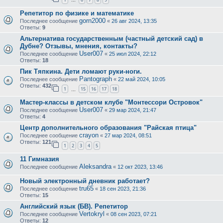
…
Репетитор по физике и математике
gorn2000
Последнее сообщение
«
26 авг 2024, 13:35
Ответы:
9
Альтернатива государственным (частный детский сад) в
Дубне? Отзывы, мнения, контакты?
User007
Последнее сообщение
«
25 июл 2024, 22:12
Ответы:
18
Пик Тяпкина. Дети ломают руки-ноги.
Pantograph
Последнее сообщение
«
22 май 2024, 10:05
Ответы:
432
1
15
16
17
18
…
Мастер-классы в детском клубе "Монтессори Островок"
User007
Последнее сообщение
«
29 мар 2024, 21:47
Ответы:
4
Центр дополнительного образования "Райская птица"
crayon
Последнее сообщение
«
27 мар 2024, 08:51
Ответы:
121
1
2
3
4
5
11 Гимназия
Aleksandra
Последнее сообщение
«
12 окт 2023, 13:46
Новый электронный дневник работает?
tru65
Последнее сообщение
«
18 сен 2023, 21:36
Ответы:
15
Английский язык (БВ). Репетитор
Vertokryl
Последнее сообщение
«
08 сен 2023, 07:21
Ответы:
12