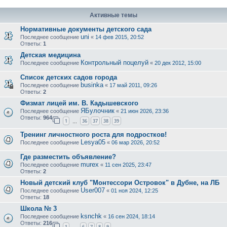
Активные темы
Нормативные документы детского сада
uni
Последнее сообщение
«
14 фев 2015, 20:52
Ответы:
1
Детская медицина
Контрольный поцелуй
Последнее сообщение
«
20 дек 2012, 15:00
Список детских садов города
businka
Последнее сообщение
«
17 май 2011, 09:26
Ответы:
2
Физмат лицей им. В. Кадышевского
ЯБулочник
Последнее сообщение
«
21 июн 2026, 23:36
Ответы:
964
1
36
37
38
39
…
Тренинг личностного роста для подростков!
Lesya05
Последнее сообщение
«
06 мар 2026, 20:52
Где разместить объявление?
murex
Последнее сообщение
«
11 сен 2025, 23:47
Ответы:
2
Новый детский клуб "Монтессори Островок" в Дубне, на ЛБ
User007
Последнее сообщение
«
01 ноя 2024, 12:25
Ответы:
18
Школа № 3
ksnchk
Последнее сообщение
«
16 сен 2024, 18:14
Ответы:
216
1
6
7
8
9