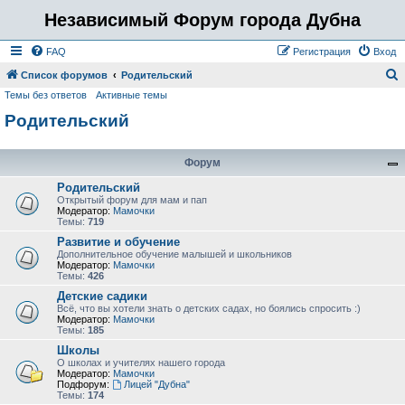
Независимый Форум города Дубна
FAQ
Регистрация
Вход
Список форумов
Родительский
Темы без ответов
Активные темы
о
Родительский
и
с
к
Форум
Родительский
Открытый форум для мам и пап
Модератор:
Мамочки
Темы:
719
Развитие и обучение
Дополнительное обучение малышей и школьников
Модератор:
Мамочки
Темы:
426
Детские садики
Всё, что вы хотели знать о детских садах, но боялись спросить :)
Модератор:
Мамочки
Темы:
185
Школы
О школах и учителях нашего города
Модератор:
Мамочки
Подфорум:
Лицей "Дубна"
Темы:
174