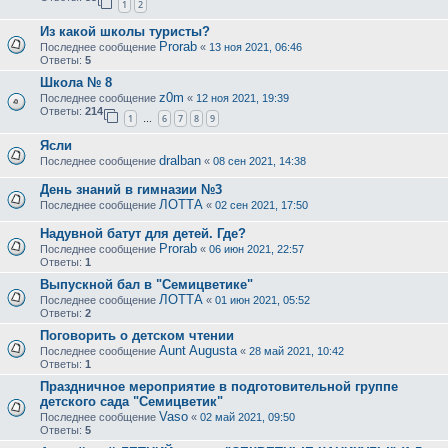
1
2
Из какой школы туристы?
Prorab
Последнее сообщение
«
13 ноя 2021, 06:46
Ответы:
5
Школа № 8
z0m
Последнее сообщение
«
12 ноя 2021, 19:39
Ответы:
214
1
6
7
8
9
…
Ясли
dralban
Последнее сообщение
«
08 сен 2021, 14:38
День знаний в гимназии №3
ЛОТТА
Последнее сообщение
«
02 сен 2021, 17:50
Надувной батут для детей. Где?
Prorab
Последнее сообщение
«
06 июн 2021, 22:57
Ответы:
1
Выпускной бал в "Семицветике"
ЛОТТА
Последнее сообщение
«
01 июн 2021, 05:52
Ответы:
2
Поговорить о детском чтении
Aunt Augusta
Последнее сообщение
«
28 май 2021, 10:42
Ответы:
1
Праздничное мероприятие в подготовительной группе
детского сада "Семицветик"
Vaso
Последнее сообщение
«
02 май 2021, 09:50
Ответы:
5