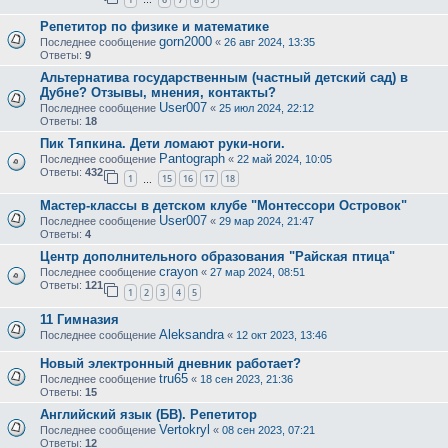
…
Репетитор по физике и математике
gorn2000
Последнее сообщение
«
26 авг 2024, 13:35
Ответы:
9
Альтернатива государственным (частный детский сад) в
Дубне? Отзывы, мнения, контакты?
User007
Последнее сообщение
«
25 июл 2024, 22:12
Ответы:
18
Пик Тяпкина. Дети ломают руки-ноги.
Pantograph
Последнее сообщение
«
22 май 2024, 10:05
Ответы:
432
1
15
16
17
18
…
Мастер-классы в детском клубе "Монтессори Островок"
User007
Последнее сообщение
«
29 мар 2024, 21:47
Ответы:
4
Центр дополнительного образования "Райская птица"
crayon
Последнее сообщение
«
27 мар 2024, 08:51
Ответы:
121
1
2
3
4
5
11 Гимназия
Aleksandra
Последнее сообщение
«
12 окт 2023, 13:46
Новый электронный дневник работает?
tru65
Последнее сообщение
«
18 сен 2023, 21:36
Ответы:
15
Английский язык (БВ). Репетитор
Vertokryl
Последнее сообщение
«
08 сен 2023, 07:21
Ответы:
12