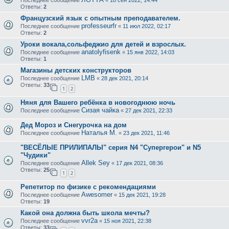
Ответы:
2
Французский язык с опытным преподавателем.
professeurfr
Последнее сообщение
«
11 июл 2022, 02:17
Ответы:
2
Уроки вокала,сольфеджио для детей и взрослых.
anatolyfisenk
Последнее сообщение
«
15 янв 2022, 14:03
Ответы:
1
Магазины детских конструкторов
LMB
Последнее сообщение
«
28 дек 2021, 20:14
Ответы:
33
1
2
Няня для Вашего ребёнка в новогоднюю ночь
Сизая чайка
Последнее сообщение
«
27 дек 2021, 22:33
Дед Мороз и Снегурочка на дом
Наталья М.
Последнее сообщение
«
23 дек 2021, 11:46
"ВЕСЁЛЫЕ ПРИЛИПАЛЫ" серия N4 "Cупергерои" и N5
"Чудики"
Allek Sey
Последнее сообщение
«
17 дек 2021, 08:36
Ответы:
25
1
2
Репетитор по физике с рекомендациями
Awesomer
Последнее сообщение
«
15 дек 2021, 19:28
Ответы:
19
Какой она должна быть школа мечты?
vvr2a
Последнее сообщение
«
15 ноя 2021, 22:38
Ответы:
33