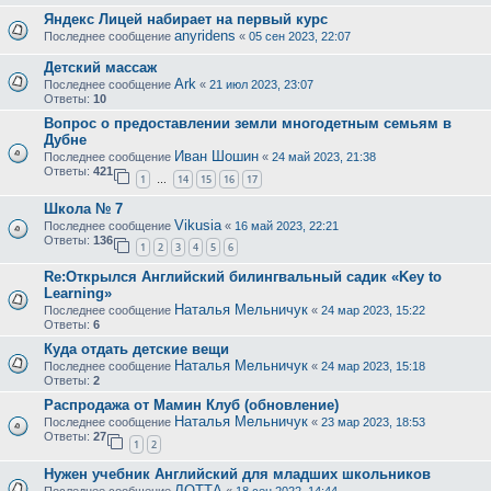
Яндекс Лицей набирает на первый курс
anyridens
Последнее сообщение
«
05 сен 2023, 22:07
Детский массаж
Ark
Последнее сообщение
«
21 июл 2023, 23:07
Ответы:
10
Вопрос о предоставлении земли многодетным семьям в
Дубне
Иван Шошин
Последнее сообщение
«
24 май 2023, 21:38
Ответы:
421
1
14
15
16
17
…
Школа № 7
Vikusia
Последнее сообщение
«
16 май 2023, 22:21
Ответы:
136
1
2
3
4
5
6
Re:Открылся Английский билингвальный садик «Key to
Leаrning»
Наталья Мельничук
Последнее сообщение
«
24 мар 2023, 15:22
Ответы:
6
Куда отдать детские вещи
Наталья Мельничук
Последнее сообщение
«
24 мар 2023, 15:18
Ответы:
2
Распродажа от Мамин Клуб (обновление)
Наталья Мельничук
Последнее сообщение
«
23 мар 2023, 18:53
Ответы:
27
1
2
Нужен учебник Английский для младших школьников
ЛОТТА
Последнее сообщение
«
18 сен 2022, 14:44