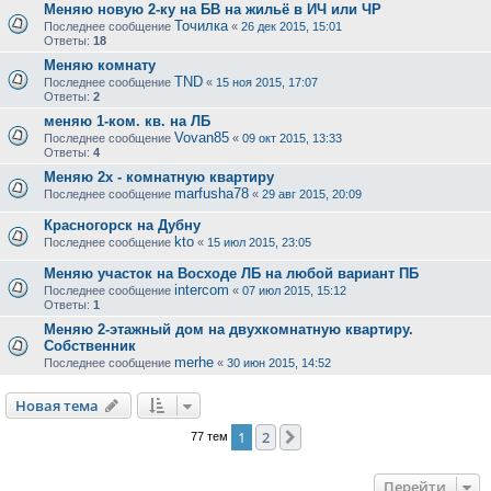
Меняю новую 2-ку на БВ на жильё в ИЧ или ЧР
Точилка
Последнее сообщение
«
26 дек 2015, 15:01
Ответы:
18
Меняю комнату
TND
Последнее сообщение
«
15 ноя 2015, 17:07
Ответы:
2
меняю 1-ком. кв. на ЛБ
Vovan85
Последнее сообщение
«
09 окт 2015, 13:33
Ответы:
4
Меняю 2х - комнатную квартиру
marfusha78
Последнее сообщение
«
29 авг 2015, 20:09
Красногорск на Дубну
kto
Последнее сообщение
«
15 июл 2015, 23:05
Меняю участок на Восходе ЛБ на любой вариант ПБ
intercom
Последнее сообщение
«
07 июл 2015, 15:12
Ответы:
1
Меняю 2-этажный дом на двухкомнатную квартиру.
Собственник
merhe
Последнее сообщение
«
30 июн 2015, 14:52
Новая тема
1
2
След.
77 тем
Перейти