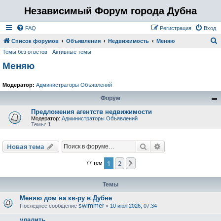
Независимый Форум города Дубна
FAQ
Регистрация
Вход
Список форумов
Объявления
Недвижимость
Меняю
Темы без ответов
Активные темы
о
Меняю
и
с
Модератор:
Администраторы Объявлений
к
Форум
Предложения агентств недвижимости
Модератор:
Администраторы Объявлений
Темы:
1
Поиск
Расширенный пои
Новая тема
1
2
След.
77 тем
Темы
Меняю дом на кв-ру в Дубне
swimmer
Последнее сообщение
«
10 июл 2026, 07:34
удалить