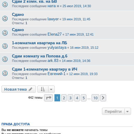
Сдам 2 комн. кв. на БВ
ната н
Последнее сообщение
«
25 июл 2019, 14:30
Сдано
lawyer
Последнее сообщение
«
19 июн 2019, 11:45
Ответы:
1
Сдано
Elena27
Последнее сообщение
«
17 июн 2019, 12:41
1-комнатная квартира на ЛБ
yulyastaya
Последнее сообщение
«
16 июн 2019, 15:12
Сдам комнату на Попова д.6
ark.83
Последнее сообщение
«
14 июн 2019, 14:36
Сдам 1-комнатную квартиру в ИЧ
Евгений-1
Последнее сообщение
«
12 июн 2019, 19:33
Ответы:
1
Новая тема
Страница
1
из
10
1
2
3
4
5
10
След.
442 темы
…
Перейти
ПРАВА ДОСТУПА
Вы
не можете
начинать темы