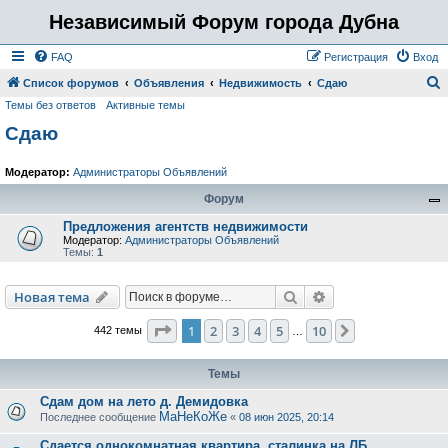
Независимый Форум города Дубна
FAQ
Регистрация
Вход
Список форумов
Объявления
Недвижимость
Сдаю
Темы без ответов
Активные темы
о
Сдаю
и
с
Модератор:
Администраторы Объявлений
к
Форум
Предложения агентств недвижимости
Модератор:
Администраторы Объявлений
Темы:
1
Поиск
Расширенный пои
Новая тема
Страница
1
из
10
1
2
3
4
5
10
След.
442 темы
…
Темы
Сдам дом на лето д. Демидовка
МаНеКоЖе
Последнее сообщение
«
08 июн 2025, 20:14
Сдается однокомнатная квартира, сталинка на ЛБ