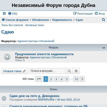
Независимый Форум города Дубна
FAQ
Регистрация
Вход
Список форумов
Объявления
Недвижимость
Сдаю
Темы без ответов
Активные темы
о
Сдаю
и
с
Модератор:
Администраторы Объявлений
к
Форум
Предложения агентств недвижимости
Модератор:
Администраторы Объявлений
Темы:
1
Поиск
Расширенный пои
Новая тема
Страница
1
из
10
1
2
3
4
5
10
След.
442 темы
…
Темы
Сдам дом на лето д. Демидовка
МаНеКоЖе
Последнее сообщение
«
08 июн 2025, 20:14
Сдается однокомнатная квартира, сталинка на ЛБ