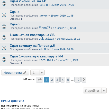
Сдам 2 комн. кв. на БВ
ната н
Последнее сообщение
«
25 июл 2019, 14:30
Сдано
lawyer
Последнее сообщение
«
19 июн 2019, 11:45
Ответы:
1
Сдано
Elena27
Последнее сообщение
«
17 июн 2019, 12:41
1-комнатная квартира на ЛБ
yulyastaya
Последнее сообщение
«
16 июн 2019, 15:12
Сдам комнату на Попова д.6
ark.83
Последнее сообщение
«
14 июн 2019, 14:36
Сдам 1-комнатную квартиру в ИЧ
Евгений-1
Последнее сообщение
«
12 июн 2019, 19:33
Ответы:
1
Новая тема
Страница
1
из
10
1
2
3
4
5
10
След.
442 темы
…
Перейти
ПРАВА ДОСТУПА
Вы
не можете
начинать темы