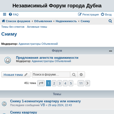
Независимый Форум города Дубна
FAQ
Регистрация
Вход
Список форумов
Объявления
Недвижимость
Сниму
Темы без ответов
Активные темы
о
Сниму
и
с
Модератор:
Администраторы Объявлений
к
Форум
Предложения агентств недвижимости
Модератор:
Администраторы Объявлений
Поиск
Расширенный пои
Новая тема
Страница
1
из
11
1
2
3
4
5
11
След.
451 тема
…
Темы
Сниму 1-комнатную квартиру или комнату
VB
Последнее сообщение
«
29 апр 2024, 22:43
Сниму квартиру