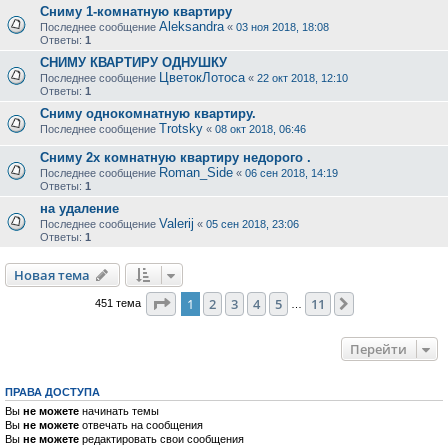
Сниму 1-комнатную квартиру
Aleksandra
Последнее сообщение
«
03 ноя 2018, 18:08
Ответы:
1
СНИМУ КВАРТИРУ ОДНУШКУ
ЦветокЛотоса
Последнее сообщение
«
22 окт 2018, 12:10
Ответы:
1
Сниму однокомнатную квартиру.
Trotsky
Последнее сообщение
«
08 окт 2018, 06:46
Сниму 2х комнатную квартиру недорого .
Roman_Side
Последнее сообщение
«
06 сен 2018, 14:19
Ответы:
1
на удаление
Valerij
Последнее сообщение
«
05 сен 2018, 23:06
Ответы:
1
Новая тема
Страница
1
из
11
1
2
3
4
5
11
След.
451 тема
…
Перейти
ПРАВА ДОСТУПА
Вы
не можете
начинать темы
Вы
не можете
отвечать на сообщения
Вы
не можете
редактировать свои сообщения