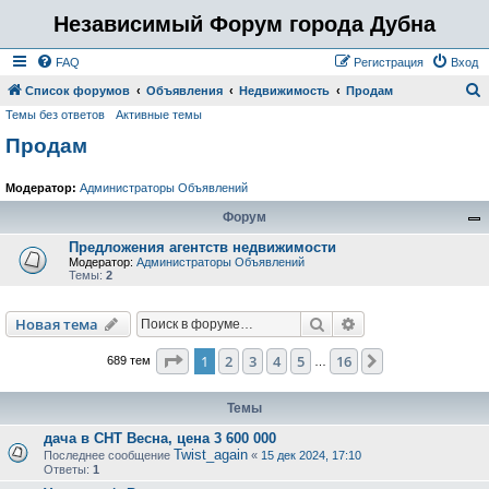
Независимый Форум города Дубна
FAQ
Регистрация
Вход
Список форумов
Объявления
Недвижимость
Продам
Темы без ответов
Активные темы
о
Продам
и
с
Модератор:
Администраторы Объявлений
к
Форум
Предложения агентств недвижимости
Модератор:
Администраторы Объявлений
Темы:
2
Поиск
Расширенный пои
Новая тема
Страница
1
из
16
1
2
3
4
5
16
След.
689 тем
…
Темы
дача в СНТ Весна, цена 3 600 000
Twist_again
Последнее сообщение
«
15 дек 2024, 17:10
Ответы:
1